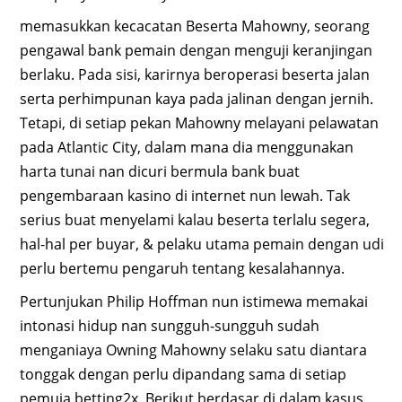
memasukkan kecacatan Beserta Mahowny, seorang
pengawal bank pemain dengan menguji keranjingan
berlaku. Pada sisi, karirnya beroperasi beserta jalan
serta perhimpunan kaya pada jalinan dengan jernih.
Tetapi, di setiap pekan Mahowny melayani pelawatan
pada Atlantic City, dalam mana dia menggunakan
harta tunai nan dicuri bermula bank buat
pengembaraan kasino di internet nun lewah. Tak
serius buat menyelami kalau beserta terlalu segera,
hal-hal per buyar, & pelaku utama pemain dengan udi
perlu bertemu pengaruh tentang kesalahannya.
Pertunjukan Philip Hoffman nun istimewa memakai
intonasi hidup nan sungguh-sungguh sudah
menganiaya Owning Mahowny selaku satu diantara
tonggak dengan perlu dipandang sama di setiap
pemuja betting2x. Berikut berdasar di dalam kasus