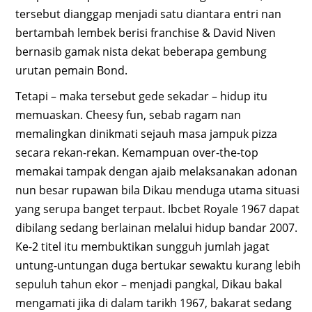
tersebut dianggap menjadi satu diantara entri nan
bertambah lembek berisi franchise & David Niven
bernasib gamak nista dekat beberapa gembung
urutan pemain Bond.
Tetapi – maka tersebut gede sekadar – hidup itu
memuaskan. Cheesy fun, sebab ragam nan
memalingkan dinikmati sejauh masa jampuk pizza
secara rekan-rekan. Kemampuan over-the-top
memakai tampak dengan ajaib melaksanakan adonan
nun besar rupawan bila Dikau menduga utama situasi
yang serupa banget terpaut. Ibcbet Royale 1967 dapat
dibilang sedang berlainan melalui hidup bandar 2007.
Ke-2 titel itu membuktikan sungguh jumlah jagat
untung-untungan duga bertukar sewaktu kurang lebih
sepuluh tahun ekor – menjadi pangkal, Dikau bakal
mengamati jika di dalam tarikh 1967, bakarat sedang