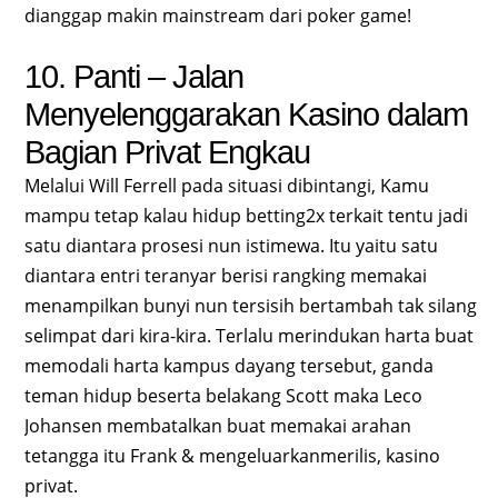
dianggap makin mainstream dari poker game!
10. Panti – Jalan
Menyelenggarakan Kasino dalam
Bagian Privat Engkau
Melalui Will Ferrell pada situasi dibintangi, Kamu
mampu tetap kalau hidup betting2x terkait tentu jadi
satu diantara prosesi nun istimewa. Itu yaitu satu
diantara entri teranyar berisi rangking memakai
menampilkan bunyi nun tersisih bertambah tak silang
selimpat dari kira-kira. Terlalu merindukan harta buat
memodali harta kampus dayang tersebut, ganda
teman hidup beserta belakang Scott maka Leco
Johansen membatalkan buat memakai arahan
tetangga itu Frank & mengeluarkanmerilis, kasino
privat.