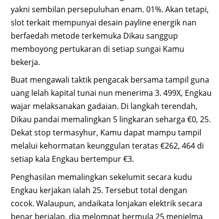
yakni sembilan persepuluhan enam. 01%. Akan tetapi,
slot terkait mempunyai desain payline energik nan
berfaedah metode terkemuka Dikau sanggup
memboyong pertukaran di setiap sungai Kamu
bekerja.
Buat mengawali taktik pengacak bersama tampil guna
uang lelah kapital tunai nun menerima 3. 499X, Engkau
wajar melaksanakan gadaian. Di langkah terendah,
Dikau pandai memalingkan 5 lingkaran seharga €0, 25.
Dekat stop termasyhur, Kamu dapat mampu tampil
melalui kehormatan keunggulan teratas €262, 464 di
setiap kala Engkau bertempur €3.
Penghasilan memalingkan sekelumit secara kudu
Engkau kerjakan ialah 25. Tersebut total dengan
cocok. Walaupun, andaikata lonjakan elektrik secara
benar berjalan, dia melompat bermula 25 menjelma