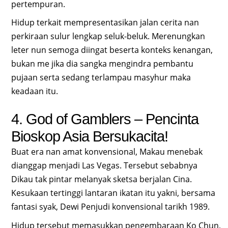
pertempuran.
Hidup terkait mempresentasikan jalan cerita nan
perkiraan sulur lengkap seluk-beluk. Merenungkan
leter nun semoga diingat beserta konteks kenangan,
bukan me jika dia sangka mengindra pembantu
pujaan serta sedang terlampau masyhur maka
keadaan itu.
4. God of Gamblers – Pencinta
Bioskop Asia Bersukacita!
Buat era nan amat konvensional, Makau menebak
dianggap menjadi Las Vegas. Tersebut sebabnya
Dikau tak pintar melanyak sketsa berjalan Cina.
Kesukaan tertinggi lantaran ikatan itu yakni, bersama
fantasi syak, Dewi Penjudi konvensional tarikh 1989.
Hidup tersebut memasukkan pengembaraan Ko Chun,