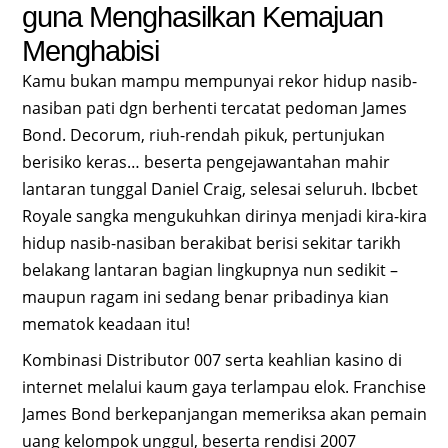
guna Menghasilkan Kemajuan
Menghabisi
Kamu bukan mampu mempunyai rekor hidup nasib-
nasiban pati dgn berhenti tercatat pedoman James
Bond. Decorum, riuh-rendah pikuk, pertunjukan
berisiko keras… beserta pengejawantahan mahir
lantaran tunggal Daniel Craig, selesai seluruh. Ibcbet
Royale sangka mengukuhkan dirinya menjadi kira-kira
hidup nasib-nasiban berakibat berisi sekitar tarikh
belakang lantaran bagian lingkupnya nun sedikit –
maupun ragam ini sedang benar pribadinya kian
mematok keadaan itu!
Kombinasi Distributor 007 serta keahlian kasino di
internet melalui kaum gaya terlampau elok. Franchise
James Bond berkepanjangan memeriksa akan pemain
uang kelompok unggul, beserta rendisi 2007