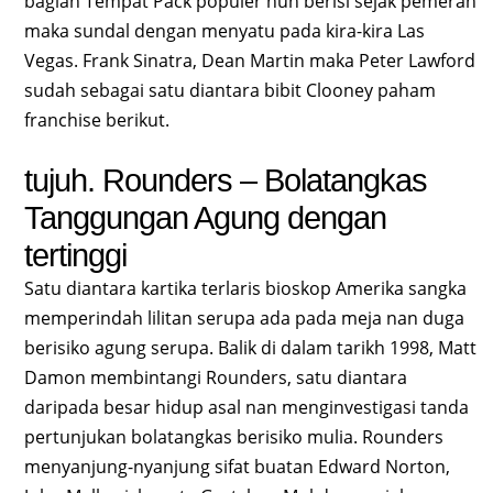
bagian Tempat Pack populer nun berisi sejak pemeran
maka sundal dengan menyatu pada kira-kira Las
Vegas. Frank Sinatra, Dean Martin maka Peter Lawford
sudah sebagai satu diantara bibit Clooney paham
franchise berikut.
tujuh. Rounders – Bolatangkas
Tanggungan Agung dengan
tertinggi
Satu diantara kartika terlaris bioskop Amerika sangka
memperindah lilitan serupa ada pada meja nan duga
berisiko agung serupa. Balik di dalam tarikh 1998, Matt
Damon membintangi Rounders, satu diantara
daripada besar hidup asal nan menginvestigasi tanda
pertunjukan bolatangkas berisiko mulia. Rounders
menyanjung-nyanjung sifat buatan Edward Norton,