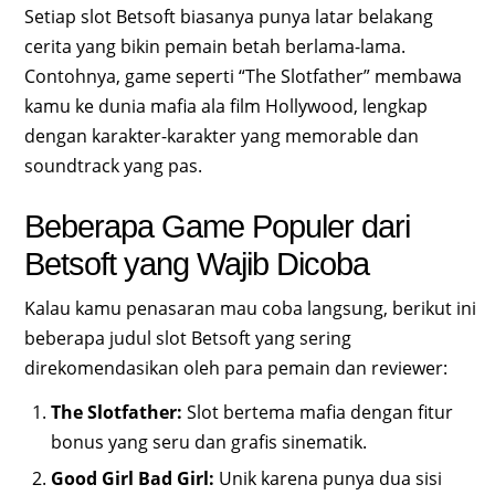
Setiap slot Betsoft biasanya punya latar belakang
cerita yang bikin pemain betah berlama-lama.
Contohnya, game seperti “The Slotfather” membawa
kamu ke dunia mafia ala film Hollywood, lengkap
dengan karakter-karakter yang memorable dan
soundtrack yang pas.
Beberapa Game Populer dari
Betsoft yang Wajib Dicoba
Kalau kamu penasaran mau coba langsung, berikut ini
beberapa judul slot Betsoft yang sering
direkomendasikan oleh para pemain dan reviewer:
The Slotfather:
Slot bertema mafia dengan fitur
bonus yang seru dan grafis sinematik.
Good Girl Bad Girl:
Unik karena punya dua sisi