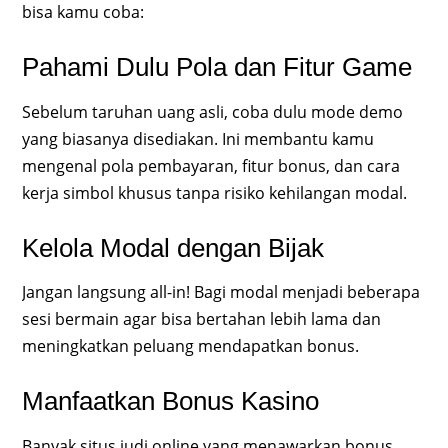
bisa kamu coba:
Pahami Dulu Pola dan Fitur Game
Sebelum taruhan uang asli, coba dulu mode demo
yang biasanya disediakan. Ini membantu kamu
mengenal pola pembayaran, fitur bonus, dan cara
kerja simbol khusus tanpa risiko kehilangan modal.
Kelola Modal dengan Bijak
Jangan langsung all-in! Bagi modal menjadi beberapa
sesi bermain agar bisa bertahan lebih lama dan
meningkatkan peluang mendapatkan bonus.
Manfaatkan Bonus Kasino
Banyak situs judi online yang menawarkan bonus