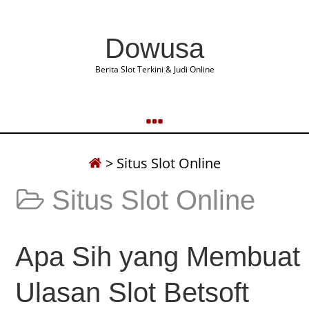
Dowusa
Berita Slot Terkini & Judi Online
>
Situs Slot Online
Situs Slot Online
Apa Sih yang Membuat
Ulasan Slot Betsoft