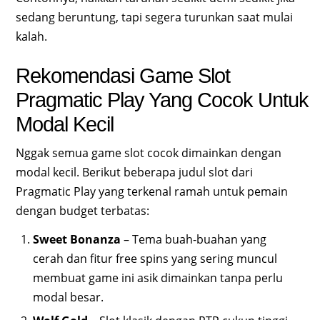
sedang beruntung, tapi segera turunkan saat mulai
kalah.
Rekomendasi Game Slot
Pragmatic Play Yang Cocok Untuk
Modal Kecil
Nggak semua game slot cocok dimainkan dengan
modal kecil. Berikut beberapa judul slot dari
Pragmatic Play yang terkenal ramah untuk pemain
dengan budget terbatas:
Sweet Bonanza
– Tema buah-buahan yang
cerah dan fitur free spins yang sering muncul
membuat game ini asik dimainkan tanpa perlu
modal besar.