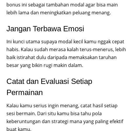
bonus ini sebagai tambahan modal agar bisa main
lebih lama dan meningkatkan peluang menang.
Jangan Terbawa Emosi
Ini kunci utama supaya modal kecil kamu nggak cepat
habis. Kalau sudah merasa kalah terus-menerus, lebih
baik istirahat dulu daripada memaksakan taruhan
besar yang bikin rugi makin dalam.
Catat dan Evaluasi Setiap
Permainan
Kalau kamu serius ingin menang, catat hasil setiap
sesi bermain. Dari situ kamu bisa tahu pola
keberuntungan dan strategi mana yang paling efektif
buat kamu.