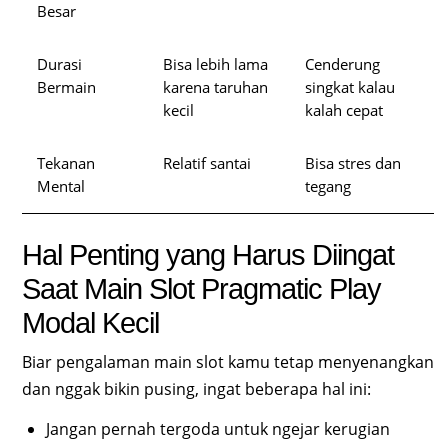
Besar
Durasi
Bisa lebih lama
Cenderung
Bermain
karena taruhan
singkat kalau
kecil
kalah cepat
Tekanan
Relatif santai
Bisa stres dan
Mental
tegang
Hal Penting yang Harus Diingat
Saat Main Slot Pragmatic Play
Modal Kecil
Biar pengalaman main slot kamu tetap menyenangkan
dan nggak bikin pusing, ingat beberapa hal ini:
Jangan pernah tergoda untuk ngejar kerugian