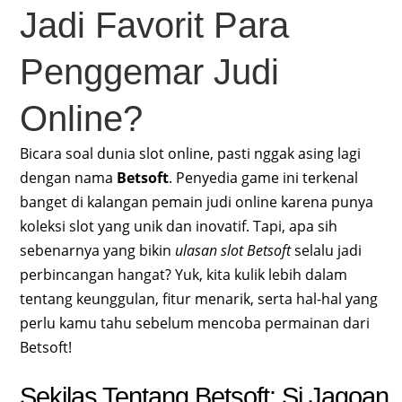
Jadi Favorit Para
Penggemar Judi
Online?
Bicara soal dunia slot online, pasti nggak asing lagi
dengan nama
Betsoft
. Penyedia game ini terkenal
banget di kalangan pemain judi online karena punya
koleksi slot yang unik dan inovatif. Tapi, apa sih
sebenarnya yang bikin
ulasan slot Betsoft
selalu jadi
perbincangan hangat? Yuk, kita kulik lebih dalam
tentang keunggulan, fitur menarik, serta hal-hal yang
perlu kamu tahu sebelum mencoba permainan dari
Betsoft!
Sekilas Tentang Betsoft: Si Jagoan