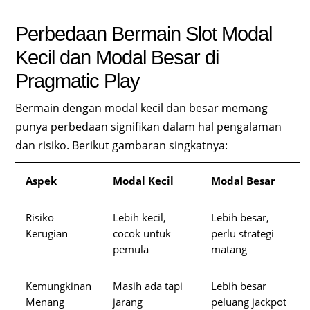
Perbedaan Bermain Slot Modal
Kecil dan Modal Besar di
Pragmatic Play
Bermain dengan modal kecil dan besar memang
punya perbedaan signifikan dalam hal pengalaman
dan risiko. Berikut gambaran singkatnya:
Aspek
Modal Kecil
Modal Besar
Risiko
Lebih kecil,
Lebih besar,
Kerugian
cocok untuk
perlu strategi
pemula
matang
Kemungkinan
Masih ada tapi
Lebih besar
Menang
jarang
peluang jackpot