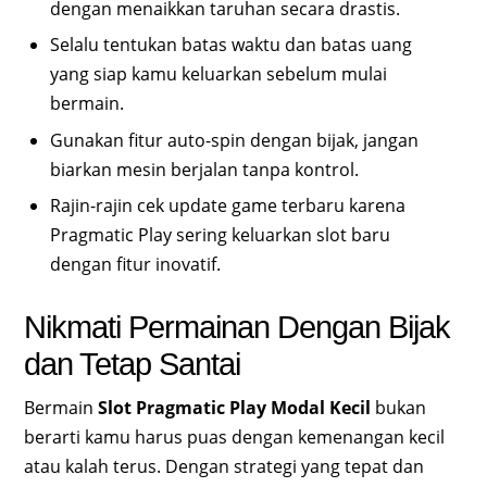
dengan menaikkan taruhan secara drastis.
Selalu tentukan batas waktu dan batas uang
yang siap kamu keluarkan sebelum mulai
bermain.
Gunakan fitur auto-spin dengan bijak, jangan
biarkan mesin berjalan tanpa kontrol.
Rajin-rajin cek update game terbaru karena
Pragmatic Play sering keluarkan slot baru
dengan fitur inovatif.
Nikmati Permainan Dengan Bijak
dan Tetap Santai
Bermain
Slot Pragmatic Play Modal Kecil
bukan
berarti kamu harus puas dengan kemenangan kecil
atau kalah terus. Dengan strategi yang tepat dan