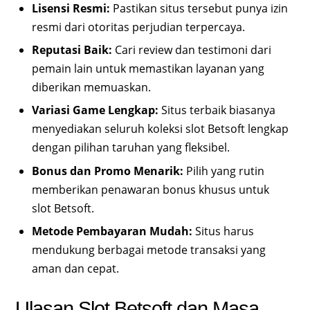
Lisensi Resmi:
Pastikan situs tersebut punya izin
resmi dari otoritas perjudian terpercaya.
Reputasi Baik:
Cari review dan testimoni dari
pemain lain untuk memastikan layanan yang
diberikan memuaskan.
Variasi Game Lengkap:
Situs terbaik biasanya
menyediakan seluruh koleksi slot Betsoft lengkap
dengan pilihan taruhan yang fleksibel.
Bonus dan Promo Menarik:
Pilih yang rutin
memberikan penawaran bonus khusus untuk
slot Betsoft.
Metode Pembayaran Mudah:
Situs harus
mendukung berbagai metode transaksi yang
aman dan cepat.
Ulasan Slot Betsoft dan Masa