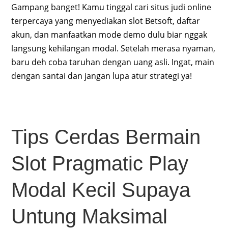
Gampang banget! Kamu tinggal cari situs judi online
terpercaya yang menyediakan slot Betsoft, daftar
akun, dan manfaatkan mode demo dulu biar nggak
langsung kehilangan modal. Setelah merasa nyaman,
baru deh coba taruhan dengan uang asli. Ingat, main
dengan santai dan jangan lupa atur strategi ya!
Tips Cerdas Bermain
Slot Pragmatic Play
Modal Kecil Supaya
Untung Maksimal