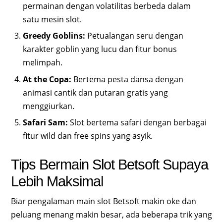
permainan dengan volatilitas berbeda dalam
satu mesin slot.
Greedy Goblins:
Petualangan seru dengan
karakter goblin yang lucu dan fitur bonus
melimpah.
At the Copa:
Bertema pesta dansa dengan
animasi cantik dan putaran gratis yang
menggiurkan.
Safari Sam:
Slot bertema safari dengan berbagai
fitur wild dan free spins yang asyik.
Tips Bermain Slot Betsoft Supaya
Lebih Maksimal
Biar pengalaman main slot Betsoft makin oke dan
peluang menang makin besar, ada beberapa trik yang