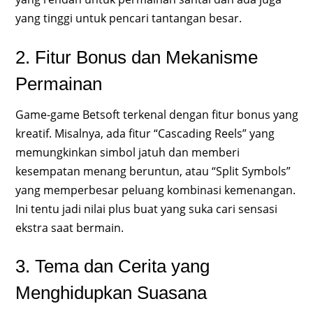
yang tinggi untuk pencari tantangan besar.
2. Fitur Bonus dan Mekanisme
Permainan
Game-game Betsoft terkenal dengan fitur bonus yang
kreatif. Misalnya, ada fitur “Cascading Reels” yang
memungkinkan simbol jatuh dan memberi
kesempatan menang beruntun, atau “Split Symbols”
yang memperbesar peluang kombinasi kemenangan.
Ini tentu jadi nilai plus buat yang suka cari sensasi
ekstra saat bermain.
3. Tema dan Cerita yang
Menghidupkan Suasana