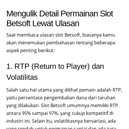
Mengulik Detail Permainan Slot
Betsoft Lewat Ulasan
Saat membaca ulasan slot Betsoft, biasanya kamu
akan menemukan pembahasan tentang beberapa
aspek penting berikut:
1. RTP (Return to Player) dan
Volatilitas
Salah satu hal utama yang dilihat pemain adalah RTP,
yaitu persentase pengembalian dana dari taruhan
yang dilakukan. Slot Betsoft umumnya memiliki RTP
antara 95% sampai 97%, yang cukup kompetitif di
industri ini. Selain itu, volatilitasnya bervariasi, ada
yang rendah untuk permainan santai dan ada juga