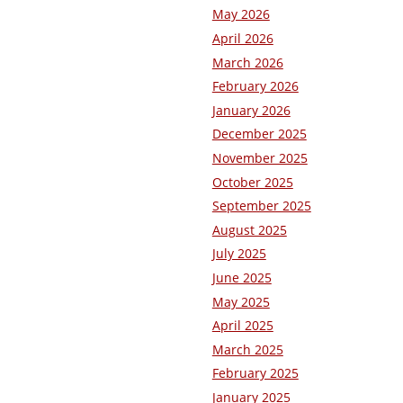
May 2026
April 2026
March 2026
February 2026
January 2026
December 2025
November 2025
October 2025
September 2025
August 2025
July 2025
June 2025
May 2025
April 2025
March 2025
February 2025
January 2025