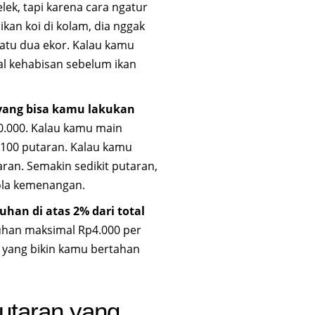
ek, tapi karena cara ngatur
ikan koi di kolam, dia nggak
atu dua ekor. Kalau kamu
al kehabisan sebelum ikan
yang bisa kamu lakukan
0.000. Kalau kamu main
 100 putaran. Kalau kamu
ran. Semakin sedikit putaran,
ola kemenangan.
han di atas 2% dari total
aruhan maksimal Rp4.000 per
na yang bikin kamu bertahan
utaran yang