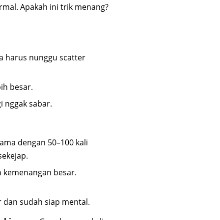
rmal. Apakah ini trik menang?
 harus nunggu scatter
ih besar.
i nggak sabar.
sama dengan 50–100 kali
sekejap.
ih kemenangan besar.
 dan sudah siap mental.