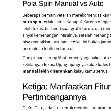
Pola Spin Manual vs Auto
Beberapa pemain veteran merekomendasikan
auto spin
terlalu lama. Kenapa? Karena denga
lebih fokus, berhenti saat grafik turun, dan me
sinyal kemenangan. Misalnya, setelah menang ti
bisa menaikkan taruhan sedikit. Ini bukan jami
permainan lebih terkontrol.
Gue pribadi sering lihat temen yang pake auto
kehilangan fokus. Ujung-ujungnya saldo ludes t
manual lebih disarankan
kalau kamu serius.
Ketiga: Manfaatkan Fitur
Pertimbangannya
Di Koi Gate, ada fitur untuk membeli putaran 