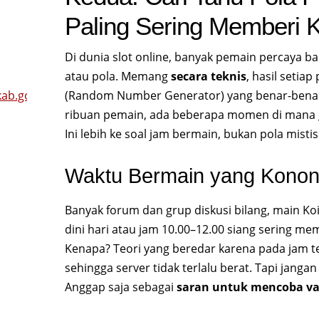
Paling Sering Memberi
Di dunia slot online, banyak pemain percaya b
atau pola. Memang
secara teknis
, hasil setia
ab.go.id/
(Random Number Generator) yang benar-benar 
ribuan pemain, ada beberapa momen di mana g
Ini lebih ke soal jam bermain, bukan pola mistis
Waktu Bermain yang Konon 
Banyak forum dan grup diskusi bilang, main Ko
dini hari atau jam 10.00–12.00 siang sering mem
Kenapa? Teori yang beredar karena pada jam te
sehingga server tidak terlalu berat. Tapi jangan
Anggap saja sebagai
saran untuk mencoba va