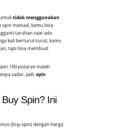
 untuk
tidak menggunakan
n spin manual, kamu bisa
ngganti taruhan saat ada
ga kali berturut-turut, kamu
nan, tapi bisa membuat
 spin 100 putaran malah
anpa sadar. Jadi,
spin
 Buy Spin? Ini
bonus (buy spin) dengan harga