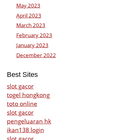
May 2023
April 2023
March 2023
February 2023
January 2023
December 2022
Best Sites
slot gacor
togel hongkong
toto online
slot gacor
pengeluaran hk
ikan138 login
slot gacor