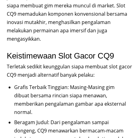
siapa membuat gim mereka muncul di market. Slot
CQ9 memadukan komponen konvensional bersama
inovasi mutakhir, menghasilkan pengalaman
melakukan permainan apa imersif dan juga
mengasyikkan.
Keistimewaan Slot Gacor CQ9
Terletak sedikit keunggulan siapa membuat slot gacor
CQ9 menjadi alternatif banyak pelaku:
Grafis Terbaik Tinggian: Masing-Masing gim
dibuat bersama rincian siapa menawan,
memberikan pengalaman gambar apa eksternal
normal.
Beragam Judul: Dari pengalaman sampai
dongeng, CQ9 menawarkan bermacam-macam