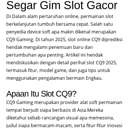
Segar Gim Slot Gacor
Di Dalam alam pertaruhan online, permainan slot
berkelanjutan tumbuh bersama cepat. Salah satu
penyedia device soft apa makin dikenal merupakan
CQ9 Gaming. Di tahun 2025, slot online CQ9 diprediksi
hendak mengalami penemuan baru dan
pertumbuhan apa penting. Artikel ini hendak
mendiskusikan dengan detail perihal slot CQ9 2025,
termasuk fitur, model game, dan juga tips untuk
menggunakan pengalaman bermain Engkau.
Apaan Itu Slot CQ9?
CQ9 Gaming merupakan provider alat soft permainan
tempat berjudi siapa berbasis di Asia.Mereka
diketahui sebab rancangan visual apa memesona,
judul siapa bermacam-macam, serta fitur-fitur inovasi