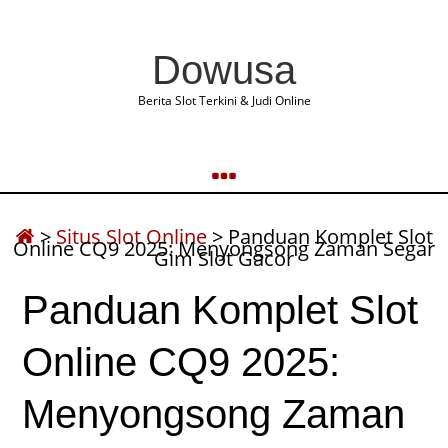
Dowusa
Berita Slot Terkini & Judi Online
>
Situs Slot Online
>
Panduan Komplet Slot
Online CQ9 2025: Menyongsong Zaman Segar
Gim Slot Gacor
Panduan Komplet Slot
Online CQ9 2025:
Menyongsong Zaman