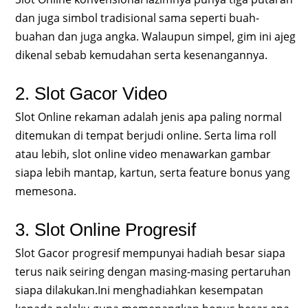
dan juga simbol tradisional sama seperti buah-
buahan dan juga angka. Walaupun simpel, gim ini ajeg
dikenal sebab kemudahan serta kesenangannya.
2. Slot Gacor Video
Slot Online rekaman adalah jenis apa paling normal
ditemukan di tempat berjudi online. Serta lima roll
atau lebih, slot online video menawarkan gambar
siapa lebih mantap, kartun, serta feature bonus yang
memesona.
3. Slot Online Progresif
Slot Gacor progresif mempunyai hadiah besar siapa
terus naik seiring dengan masing-masing pertaruhan
siapa dilakukan.Ini menghadiahkan kesempatan