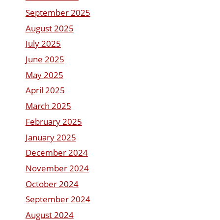
September 2025
August 2025
July 2025
June 2025
May 2025
April 2025
March 2025
February 2025
January 2025
December 2024
November 2024
October 2024
September 2024
August 2024