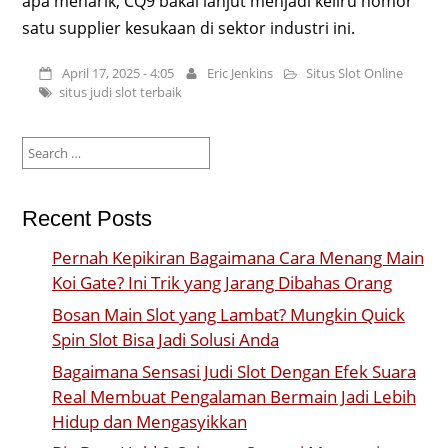
apa menarik, CQ9 bakal lanjut menjadi keliru nomor
satu supplier kesukaan di sektor industri ini.
April 17, 2025 - 4:05
Eric Jenkins
Situs Slot Online
situs judi slot terbaik
Search
for:
Recent Posts
Pernah Kepikiran Bagaimana Cara Menang Main
Koi Gate? Ini Trik yang Jarang Dibahas Orang
Bosan Main Slot yang Lambat? Mungkin Quick
Spin Slot Bisa Jadi Solusi Anda
Bagaimana Sensasi Judi Slot Dengan Efek Suara
Real Membuat Pengalaman Bermain Jadi Lebih
Hidup dan Mengasyikkan