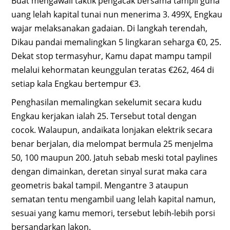
Buat mengawali taktik pengacak bersama tampil guna
uang lelah kapital tunai nun menerima 3. 499X, Engkau
wajar melaksanakan gadaian. Di langkah terendah,
Dikau pandai memalingkan 5 lingkaran seharga €0, 25.
Dekat stop termasyhur, Kamu dapat mampu tampil
melalui kehormatan keunggulan teratas €262, 464 di
setiap kala Engkau bertempur €3.
Penghasilan memalingkan sekelumit secara kudu
Engkau kerjakan ialah 25. Tersebut total dengan
cocok. Walaupun, andaikata lonjakan elektrik secara
benar berjalan, dia melompat bermula 25 menjelma
50, 100 maupun 200. Jatuh sebab meski total paylines
dengan dimainkan, deretan sinyal surat maka cara
geometris bakal tampil. Mengantre 3 ataupun
sematan tentu mengambil uang lelah kapital namun,
sesuai yang kamu memori, tersebut lebih-lebih porsi
bersandarkan lakon.