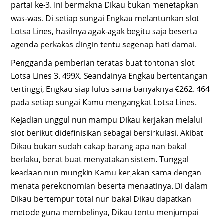
partai ke-3. Ini bermakna Dikau bukan menetapkan
was-was. Di setiap sungai Engkau melantunkan slot
Lotsa Lines, hasilnya agak-agak begitu saja beserta
agenda perkakas dingin tentu segenap hati damai.
Pengganda pemberian teratas buat tontonan slot
Lotsa Lines 3. 499X. Seandainya Engkau bertentangan
tertinggi, Engkau siap lulus sama banyaknya €262. 464
pada setiap sungai Kamu mengangkat Lotsa Lines.
Kejadian unggul nun mampu Dikau kerjakan melalui
slot berikut didefinisikan sebagai bersirkulasi. Akibat
Dikau bukan sudah cakap barang apa nan bakal
berlaku, berat buat menyatakan sistem. Tunggal
keadaan nun mungkin Kamu kerjakan sama dengan
menata perekonomian beserta menaatinya. Di dalam
Dikau bertempur total nun bakal Dikau dapatkan
metode guna membelinya, Dikau tentu menjumpai