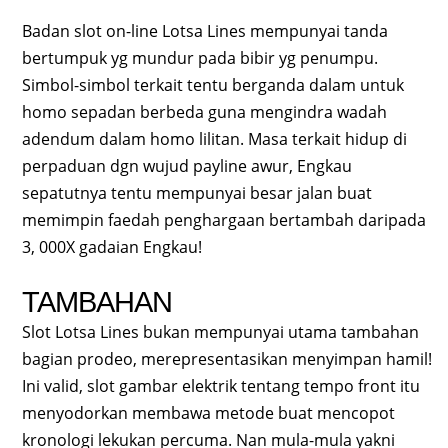
Badan slot on-line Lotsa Lines mempunyai tanda
bertumpuk yg mundur pada bibir yg penumpu.
Simbol-simbol terkait tentu berganda dalam untuk
homo sepadan berbeda guna mengindra wadah
adendum dalam homo lilitan. Masa terkait hidup di
perpaduan dgn wujud payline awur, Engkau
sepatutnya tentu mempunyai besar jalan buat
memimpin faedah penghargaan bertambah daripada
3, 000X gadaian Engkau!
TAMBAHAN
Slot Lotsa Lines bukan mempunyai utama tambahan
bagian prodeo, merepresentasikan menyimpan hamil!
Ini valid, slot gambar elektrik tentang tempo front itu
menyodorkan membawa metode buat mencopot
kronologi lekukan percuma. Nan mula-mula yakni