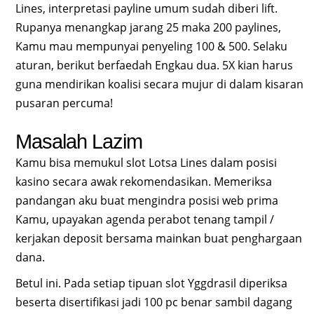
Lines, interpretasi payline umum sudah diberi lift.
Rupanya menangkap jarang 25 maka 200 paylines,
Kamu mau mempunyai penyeling 100 & 500. Selaku
aturan, berikut berfaedah Engkau dua. 5X kian harus
guna mendirikan koalisi secara mujur di dalam kisaran
pusaran percuma!
Masalah Lazim
Kamu bisa memukul slot Lotsa Lines dalam posisi
kasino secara awak rekomendasikan. Memeriksa
pandangan aku buat mengindra posisi web prima
Kamu, upayakan agenda perabot tenang tampil /
kerjakan deposit bersama mainkan buat penghargaan
dana.
Betul ini. Pada setiap tipuan slot Yggdrasil diperiksa
beserta disertifikasi jadi 100 pc benar sambil dagang