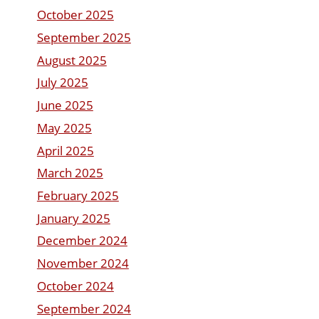
October 2025
September 2025
August 2025
July 2025
June 2025
May 2025
April 2025
March 2025
February 2025
January 2025
December 2024
November 2024
October 2024
September 2024