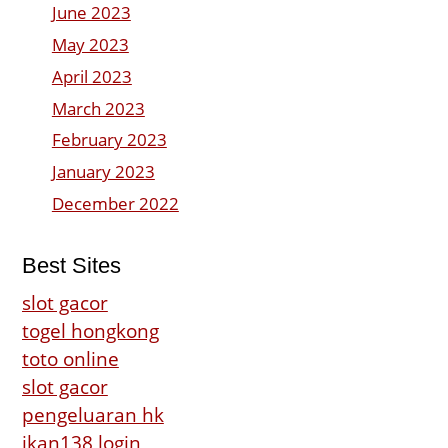
June 2023
May 2023
April 2023
March 2023
February 2023
January 2023
December 2022
Best Sites
slot gacor
togel hongkong
toto online
slot gacor
pengeluaran hk
ikan138 login