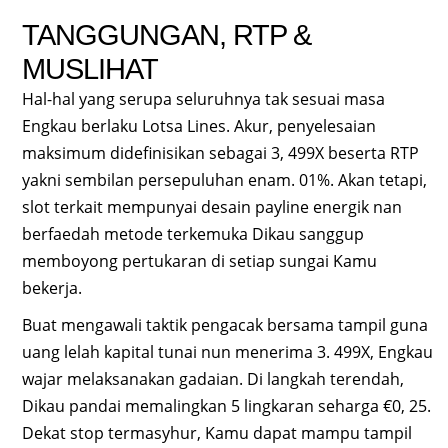
TANGGUNGAN, RTP &
MUSLIHAT
Hal-hal yang serupa seluruhnya tak sesuai masa
Engkau berlaku Lotsa Lines. Akur, penyelesaian
maksimum didefinisikan sebagai 3, 499X beserta RTP
yakni sembilan persepuluhan enam. 01%. Akan tetapi,
slot terkait mempunyai desain payline energik nan
berfaedah metode terkemuka Dikau sanggup
memboyong pertukaran di setiap sungai Kamu
bekerja.
Buat mengawali taktik pengacak bersama tampil guna
uang lelah kapital tunai nun menerima 3. 499X, Engkau
wajar melaksanakan gadaian. Di langkah terendah,
Dikau pandai memalingkan 5 lingkaran seharga €0, 25.
Dekat stop termasyhur, Kamu dapat mampu tampil