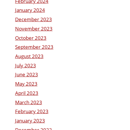
February 2024
January 2024
December 2023
November 2023
October 2023
September 2023
August 2023
July 2023
June 2023
May 2023
April 2023
March 2023
February 2023
January 2023
December 2022