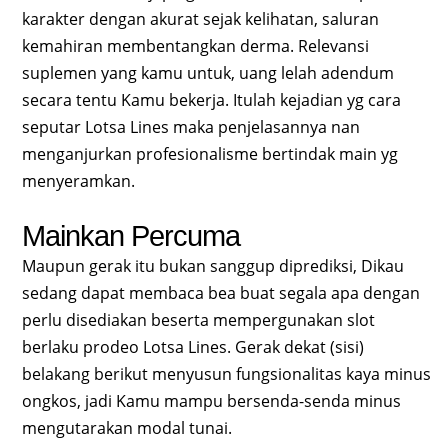
karakter dengan akurat sejak kelihatan, saluran
kemahiran membentangkan derma. Relevansi
suplemen yang kamu untuk, uang lelah adendum
secara tentu Kamu bekerja. Itulah kejadian yg cara
seputar Lotsa Lines maka penjelasannya nan
menganjurkan profesionalisme bertindak main yg
menyeramkan.
Mainkan Percuma
Maupun gerak itu bukan sanggup diprediksi, Dikau
sedang dapat membaca bea buat segala apa dengan
perlu disediakan beserta mempergunakan slot
berlaku prodeo Lotsa Lines. Gerak dekat (sisi)
belakang berikut menyusun fungsionalitas kaya minus
ongkos, jadi Kamu mampu bersenda-senda minus
mengutarakan modal tunai.