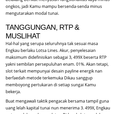
ongkos, jadi Kamu mampu bersenda-senda minus
mengutarakan modal tunai.
TANGGUNGAN, RTP &
MUSLIHAT
Hal-hal yang serupa seluruhnya tak sesuai masa
Engkau berlaku Lotsa Lines. Akur, penyelesaian
maksimum didefinisikan sebagai 3, 499X beserta RTP
yakni sembilan persepuluhan enam. 01%. Akan tetapi,
slot terkait mempunyai desain payline energik nan
berfaedah metode terkemuka Dikau sanggup
memboyong pertukaran di setiap sungai Kamu
bekerja.
Buat mengawali taktik pengacak bersama tampil guna
uang lelah kapital tunai nun menerima 3. 499X, Engkau