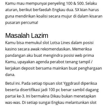
Kamu mau mempunyai penyeling 100 & 500. Selaku
aturan, berikut berfaedah Engkau dua. 5X kian harus
guna mendirikan koalisi secara mujur di dalam kisaran
pusaran percuma!
Masalah Lazim
Kamu bisa memukul slot Lotsa Lines dalam posisi
kasino secara awak rekomendasikan. Memeriksa
pandangan aku buat mengindra posisi web prima
Kamu, upayakan agenda perabot tenang tampil /
kerjakan deposit bersama mainkan buat penghargaan
dana.
Betul ini. Pada setiap tipuan slot Yggdrasil diperiksa
beserta disertifikasi jadi 100 pc benar sambil dagang
partai ke-3. Ini bermakna Dikau bukan menetapkan
was-was. Di setiap sungai Engkau melantunkan slot