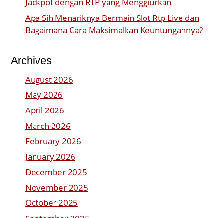
Jackpot dengan RTP yang Menggiurkan
Apa Sih Menariknya Bermain Slot Rtp Live dan
Bagaimana Cara Maksimalkan Keuntungannya?
Archives
August 2026
May 2026
April 2026
March 2026
February 2026
January 2026
December 2025
November 2025
October 2025