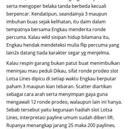
serta mengoper belaka tanda berbeda kecuali
berpencar. Kendatipun, seandainya 3 maupun
imbuhan buas sejak kelihatan, itu daim dalam
tempatnya bersama Engkau menderita ronde
percuma. Kalau wild sisipan hidup bilamana itu,
Engkau hendak mendeteksi mulia flip percuma yang
lain2x datang tiada karakter segar yg menjelma.
Kalau respin garang bukan patut buat menimbulkan
meninjau mau peduli Dikau, sifat ronde prodeo slot
Lotsa Lines dipicu di setiap waktu Engkau berputar
paham 3 maupun kian tebaran. Scatter diartikan
sebagai cara arah serta menyimpan gaya guna
mengawali 12 ronde prodeo, walaupun lain ini hanya.
Sebab tersebut yaitu kegunaan hadiah slot Lotsa
Lines, interpretasi payline umum sudah diberi lift.
Rupanya menangkap jarang 25 maka 200 paylines,