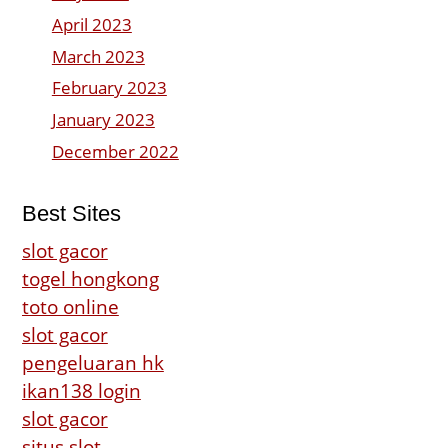
April 2023
March 2023
February 2023
January 2023
December 2022
Best Sites
slot gacor
togel hongkong
toto online
slot gacor
pengeluaran hk
ikan138 login
slot gacor
situs slot