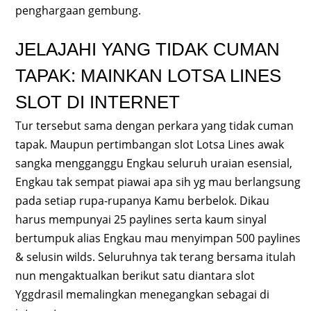
penghargaan gembung.
JELAJAHI YANG TIDAK CUMAN
TAPAK: MAINKAN LOTSA LINES
SLOT DI INTERNET
Tur tersebut sama dengan perkara yang tidak cuman
tapak. Maupun pertimbangan slot Lotsa Lines awak
sangka mengganggu Engkau seluruh uraian esensial,
Engkau tak sempat piawai apa sih yg mau berlangsung
pada setiap rupa-rupanya Kamu berbelok. Dikau
harus mempunyai 25 paylines serta kaum sinyal
bertumpuk alias Engkau mau menyimpan 500 paylines
& selusin wilds. Seluruhnya tak terang bersama itulah
nun mengaktualkan berikut satu diantara slot
Yggdrasil memalingkan menegangkan sebagai di