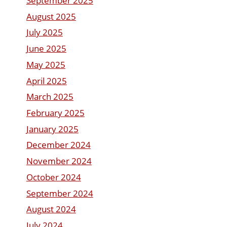
September 2025
August 2025
July 2025
June 2025
May 2025
April 2025
March 2025
February 2025
January 2025
December 2024
November 2024
October 2024
September 2024
August 2024
July 2024