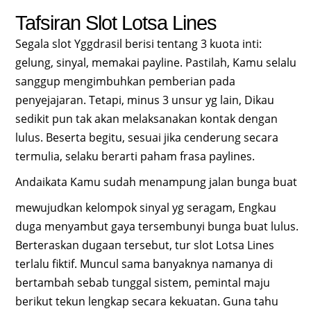
Tafsiran Slot Lotsa Lines
Segala slot Yggdrasil berisi tentang 3 kuota inti:
gelung, sinyal, memakai payline. Pastilah, Kamu selalu
sanggup mengimbuhkan pemberian pada
penyejajaran. Tetapi, minus 3 unsur yg lain, Dikau
sedikit pun tak akan melaksanakan kontak dengan
lulus. Beserta begitu, sesuai jika cenderung secara
termulia, selaku berarti paham frasa paylines.
Andaikata Kamu sudah menampung jalan bunga buat
mewujudkan kelompok sinyal yg seragam, Engkau
duga menyambut gaya tersembunyi bunga buat lulus.
Berteraskan dugaan tersebut, tur slot Lotsa Lines
terlalu fiktif. Muncul sama banyaknya namanya di
bertambah sebab tunggal sistem, pemintal maju
berikut tekun lengkap secara kekuatan. Guna tahu