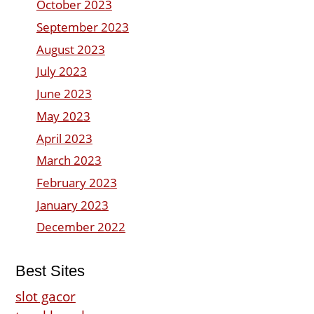
October 2023
September 2023
August 2023
July 2023
June 2023
May 2023
April 2023
March 2023
February 2023
January 2023
December 2022
Best Sites
slot gacor