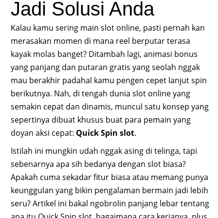
Jadi Solusi Anda
Kalau kamu sering main slot online, pasti pernah kan
merasakan momen di mana reel berputar terasa
kayak molas banget? Ditambah lagi, animasi bonus
yang panjang dan putaran gratis yang seolah nggak
mau berakhir padahal kamu pengen cepet lanjut spin
berikutnya. Nah, di tengah dunia slot online yang
semakin cepat dan dinamis, muncul satu konsep yang
sepertinya dibuat khusus buat para pemain yang
doyan aksi cepat:
Quick Spin slot
.
Istilah ini mungkin udah nggak asing di telinga, tapi
sebenarnya apa sih bedanya dengan slot biasa?
Apakah cuma sekadar fitur biasa atau memang punya
keunggulan yang bikin pengalaman bermain jadi lebih
seru? Artikel ini bakal ngobrolin panjang lebar tentang
apa itu Quick Spin slot, bagaimana cara kerjanya, plus