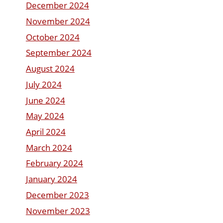
December 2024
November 2024
October 2024
September 2024
August 2024
July 2024
June 2024
May 2024
April 2024
March 2024
February 2024
January 2024
December 2023
November 2023