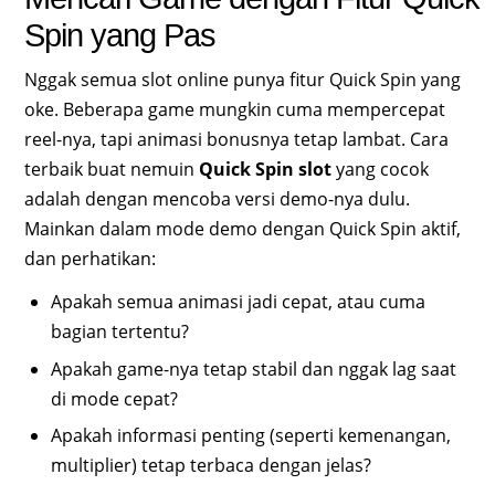
Spin yang Pas
Nggak semua slot online punya fitur Quick Spin yang
oke. Beberapa game mungkin cuma mempercepat
reel-nya, tapi animasi bonusnya tetap lambat. Cara
terbaik buat nemuin
Quick Spin slot
yang cocok
adalah dengan mencoba versi demo-nya dulu.
Mainkan dalam mode demo dengan Quick Spin aktif,
dan perhatikan:
Apakah semua animasi jadi cepat, atau cuma
bagian tertentu?
Apakah game-nya tetap stabil dan nggak lag saat
di mode cepat?
Apakah informasi penting (seperti kemenangan,
multiplier) tetap terbaca dengan jelas?