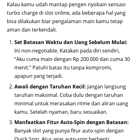
Kalau kamu udah mantap pengen nyobain sensasi
turbo charge di slot online, ada beberapa hal yang
bisa dilakukan biar pengalaman main kamu tetap
aman dan terkendali.
Set Batasan Waktu dan Uang Sebelum Mulai:
Ini non-negotiable. Katakan pada diri sendiri,
“Aku cuma main dengan Rp 200.000 dan cuma 30
menit.” Patuhi batas itu tanpa kompromi,
apapun yang terjadi.
Awali dengan Taruhan Kecil:
Jangan langsung
taruhan maksimal. Coba dulu dengan taruhan
minimal untuk merasakan ritme dan aliran uang
kamu. Setelah nyaman, baru sesuaikan.
Manfaatkan Fitur Auto-Spin dengan Batasan:
Banyak slot yang punya fitur auto-spin dengan
Quick Spin. Atur agar auto-spin berhenti