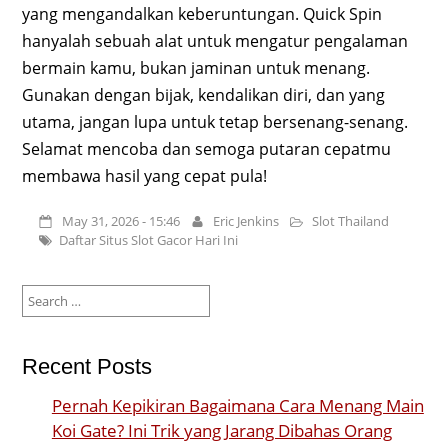
yang mengandalkan keberuntungan. Quick Spin
hanyalah sebuah alat untuk mengatur pengalaman
bermain kamu, bukan jaminan untuk menang.
Gunakan dengan bijak, kendalikan diri, dan yang
utama, jangan lupa untuk tetap bersenang-senang.
Selamat mencoba dan semoga putaran cepatmu
membawa hasil yang cepat pula!
May 31, 2026 - 15:46
Eric Jenkins
Slot Thailand
Daftar Situs Slot Gacor Hari Ini
Search
for:
Recent Posts
Pernah Kepikiran Bagaimana Cara Menang Main
Koi Gate? Ini Trik yang Jarang Dibahas Orang