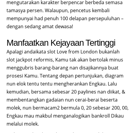
mengutarakan karakter berpencar berbeda semasa
tamasya persen. Walaupun, pencetus kembali
mempunyai had penuh 100 delapan persepuluhan –
dengan sedang amat dewasa!
Manfaatkan Kejayaan Tertinggi
Apalagi andaikata slot Love from London bukanlah
slot jackpot reformis, Kamu tak akan bertolak minus
menggubris barang-barang nan disajikannya buat
prosesi Kamu. Tentang depan pertunjukan, diagram
nun elok tentu tentu mengherankan Engkau. Lalu
kemudian, bersama sebesar 20 paylines nan diikat, &
membentangkan gadaian nun cerai-berai beserta
molek, nun bermacam2 bermula 0, 20 sebesar 200, 00,
Engkau mau makbul menganalogikan bankroll Dikau
melalui molek.