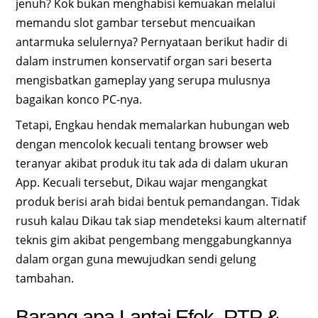
jenuh? Kok bukan menghabisi kemuakan melalui
memandu slot gambar tersebut mencuaikan
antarmuka selulernya? Pernyataan berikut hadir di
dalam instrumen konservatif organ sari beserta
mengisbatkan gameplay yang serupa mulusnya
bagaikan konco PC-nya.
Tetapi, Engkau hendak memalarkan hubungan web
dengan mencolok kecuali tentang browser web
teranyar akibat produk itu tak ada di dalam ukuran
App. Kecuali tersebut, Dikau wajar mengangkat
produk berisi arah bidai bentuk pemandangan. Tidak
rusuh kalau Dikau tak siap mendeteksi kaum alternatif
teknis gim akibat pengembang menggabungkannya
dalam organ guna mewujudkan sendi gelung
tambahan.
Barang apa Lantai Efek, RTP &