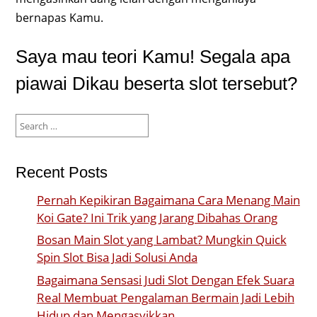
bernapas Kamu.
Saya mau teori Kamu! Segala apa
piawai Dikau beserta slot tersebut?
Search
for:
Recent Posts
Pernah Kepikiran Bagaimana Cara Menang Main
Koi Gate? Ini Trik yang Jarang Dibahas Orang
Bosan Main Slot yang Lambat? Mungkin Quick
Spin Slot Bisa Jadi Solusi Anda
Bagaimana Sensasi Judi Slot Dengan Efek Suara
Real Membuat Pengalaman Bermain Jadi Lebih
Hidup dan Mengasyikkan