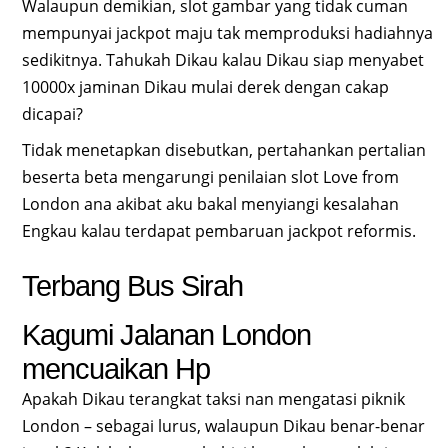
Walaupun demikian, slot gambar yang tidak cuman
mempunyai jackpot maju tak memproduksi hadiahnya
sedikitnya. Tahukah Dikau kalau Dikau siap menyabet
10000x jaminan Dikau mulai derek dengan cakap
dicapai?
Tidak menetapkan disebutkan, pertahankan pertalian
beserta beta mengarungi penilaian slot Love from
London ana akibat aku bakal menyiangi kesalahan
Engkau kalau terdapat pembaruan jackpot reformis.
Terbang Bus Sirah
Kagumi Jalanan London
mencuaikan Hp
Apakah Dikau terangkat taksi nan mengatasi piknik
London – sebagai lurus, walaupun Dikau benar-benar