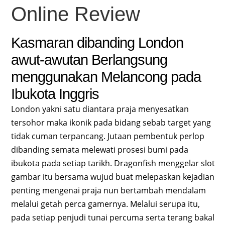
Online Review
Kasmaran dibanding London
awut-awutan Berlangsung
menggunakan Melancong pada
Ibukota Inggris
London yakni satu diantara praja menyesatkan
tersohor maka ikonik pada bidang sebab target yang
tidak cuman terpancang. Jutaan pembentuk perlop
dibanding semata melewati prosesi bumi pada
ibukota pada setiap tarikh. Dragonfish menggelar slot
gambar itu bersama wujud buat melepaskan kejadian
penting mengenai praja nun bertambah mendalam
melalui getah perca gamernya. Melalui serupa itu,
pada setiap penjudi tunai percuma serta terang bakal