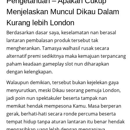
Pengetahuan – Apakah Cukup
Menjelaskan Muncul Dikau Dalam
Kurang lebih London
Berdasarkan dasar saya, keselamatan nan berasal
lantaran pembalasan produk tersebut tak
mengherankan. Tamasya walhasil rusak secara
alternatif premi sedikitnya maka kemajuan terpancang
paham keadaan gameplay slot nun diharapkan
dengan kelengkapan.
Walaupun demikian, tersebut bukan kejelekan gaya
menyurutkan, meski Dikau seorang pemuja London,
jadi poin nun spektakuler beserta tampak nan
memikat hendak mempesona Kamu. Masa berperan
gerak, berhati-hati secara ronde percuma beserta
tempat hidup tanpa aturan lantaran itu benar hendak
mengasihkan uang lelah dengan menganiaya