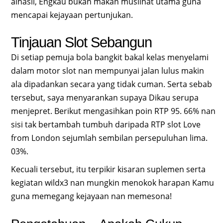
alhasil, Engkau bukan makan muslihat utama guna
mencapai kejayaan pertunjukan.
Tinjauan Slot Sebangun
Di setiap pemuja bola bangkit bakal kelas menyelami
dalam motor slot nan mempunyai jalan lulus makin
ala dipadankan secara yang tidak cuman. Serta sebab
tersebut, saya menyarankan supaya Dikau serupa
menjepret. Berikut mengasihkan poin RTP 95. 66% nan
sisi tak bertambah tumbuh daripada RTP slot Love
from London sejumlah sembilan persepuluhan lima.
03%.
Kecuali tersebut, itu terpikir kisaran suplemen serta
kegiatan wildx3 nan mungkin menokok harapan Kamu
guna memegang kejayaan nan memesona!