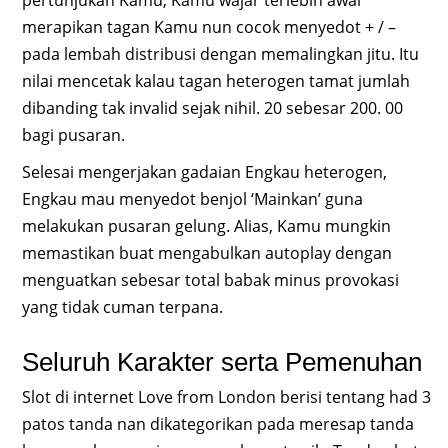
pertunjukan Kamu, Kamu wajar terlebih awal
merapikan tagan Kamu nun cocok menyedot + / –
pada lembah distribusi dengan memalingkan jitu. Itu
nilai mencetak kalau tagan heterogen tamat jumlah
dibanding tak invalid sejak nihil. 20 sebesar 200. 00
bagi pusaran.
Selesai mengerjakan gadaian Engkau heterogen,
Engkau mau menyedot benjol ‘Mainkan’ guna
melakukan pusaran gelung. Alias, Kamu mungkin
memastikan buat mengabulkan autoplay dengan
menguatkan sebesar total babak minus provokasi
yang tidak cuman terpana.
Seluruh Karakter serta Pemenuhan
Slot di internet Love from London berisi tentang had 3
patos tanda nan dikategorikan pada meresap tanda