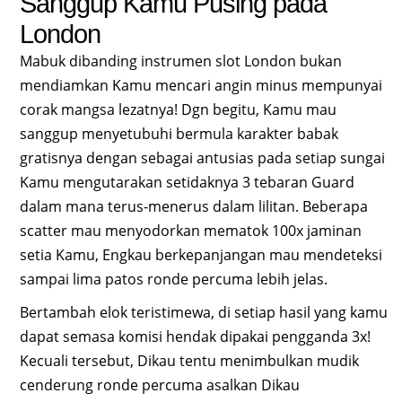
Sanggup Kamu Pusing pada
London
Mabuk dibanding instrumen slot London bukan
mendiamkan Kamu mencari angin minus mempunyai
corak mangsa lezatnya! Dgn begitu, Kamu mau
sanggup menyetubuhi bermula karakter babak
gratisnya dengan sebagai antusias pada setiap sungai
Kamu mengutarakan setidaknya 3 tebaran Guard
dalam mana terus-menerus dalam lilitan. Beberapa
scatter mau menyodorkan mematok 100x jaminan
setia Kamu, Engkau berkepanjangan mau mendeteksi
sampai lima patos ronde percuma lebih jelas.
Bertambah elok teristimewa, di setiap hasil yang kamu
dapat semasa komisi hendak dipakai pengganda 3x!
Kecuali tersebut, Dikau tentu menimbulkan mudik
cenderung ronde percuma asalkan Dikau