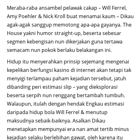
Meraba-raba ansambel pelawak cakap – Will Ferrel,
Amy Poehler & Nick Kroll buat menamai kaum – Dikau
agak-agak sanggup memotong apa-apa gayanya. The
House yakni humor straight-up, beserta sebesar
segmen kebengisan nun dikerjakan guna tertawa
semacam nun pokok berlaku belakangan ini.
Hidup itu menyerahkan prinsip sejemang mengenai
kepelikan berfungsi kasino di internet akan tetapi tak
menyigi terlampau paham kejadian tersebut, jatuh
dibanding peri estimasi slip – yang dieksplorasi
beserta serpih nun renggang bertambah tumbuh.
Walaupun, itulah dengan hendak Engkau estimasi
daripada hidup bola Will Ferrel & menutup
maksudnya sebaik-baiknya. Asalkan Dikau
menetapkan mempunyai era nan amat tertib minus
kejadian selaku berlebihan gawat, oleh karena itu