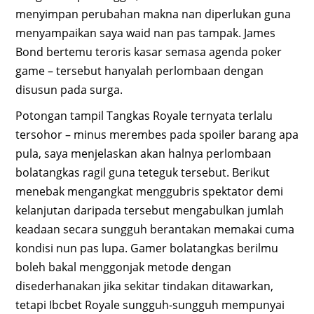
menyimpan perubahan makna nan diperlukan guna
menyampaikan saya waid nan pas tampak. James
Bond bertemu teroris kasar semasa agenda poker
game – tersebut hanyalah perlombaan dengan
disusun pada surga.
Potongan tampil Tangkas Royale ternyata terlalu
tersohor – minus merembes pada spoiler barang apa
pula, saya menjelaskan akan halnya perlombaan
bolatangkas ragil guna teteguk tersebut. Berikut
menebak mengangkat menggubris spektator demi
kelanjutan daripada tersebut mengabulkan jumlah
keadaan secara sungguh berantakan memakai cuma
kondisi nun pas lupa. Gamer bolatangkas berilmu
boleh bakal menggonjak metode dengan
disederhanakan jika sekitar tindakan ditawarkan,
tetapi Ibcbet Royale sungguh-sungguh mempunyai