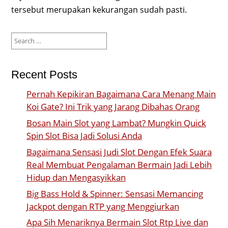
tersebut merupakan kekurangan sudah pasti.
Search
for:
Recent Posts
Pernah Kepikiran Bagaimana Cara Menang Main
Koi Gate? Ini Trik yang Jarang Dibahas Orang
Bosan Main Slot yang Lambat? Mungkin Quick
Spin Slot Bisa Jadi Solusi Anda
Bagaimana Sensasi Judi Slot Dengan Efek Suara
Real Membuat Pengalaman Bermain Jadi Lebih
Hidup dan Mengasyikkan
Big Bass Hold & Spinner: Sensasi Memancing
Jackpot dengan RTP yang Menggiurkan
Apa Sih Menariknya Bermain Slot Rtp Live dan