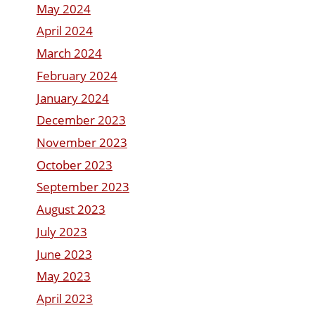
May 2024
April 2024
March 2024
February 2024
January 2024
December 2023
November 2023
October 2023
September 2023
August 2023
July 2023
June 2023
May 2023
April 2023