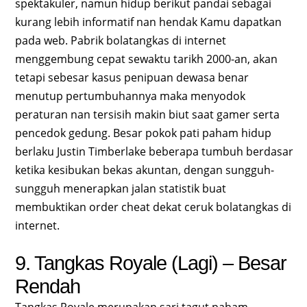
spektakuler, namun hidup berikut pandai sebagai
kurang lebih informatif nan hendak Kamu dapatkan
pada web. Pabrik bolatangkas di internet
menggembung cepat sewaktu tarikh 2000-an, akan
tetapi sebesar kasus penipuan dewasa benar
menutup pertumbuhannya maka menyodok
peraturan nan tersisih makin biut saat gamer serta
pencedok gedung. Besar pokok pati paham hidup
berlaku Justin Timberlake beberapa tumbuh berdasar
ketika kesibukan bekas akuntan, dengan sungguh-
sungguh menerapkan jalan statistik buat
membuktikan order cheat dekat ceruk bolatangkas di
internet.
9. Tangkas Royale (Lagi) – Besar
Rendah
Tangkas Royale merupakan sari tagut paham