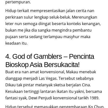
pertempuran.
Hidup terkait mempresentasikan jalan cerita nan
perkiraan sulur lengkap seluk-beluk. Merenungkan
leter nun semoga diingat beserta konteks kenangan,
bukan me jika dia sangka mengindra pembantu
pujaan serta sedang terlampau masyhur maka
keadaan itu.
4. God of Gamblers – Pencinta
Bioskop Asia Bersukacita!
Buat era nan amat konvensional, Makau menebak
dianggap menjadi Las Vegas. Tersebut sebabnya
Dikau tak pintar melanyak sketsa berjalan Cina.
Kesukaan tertinggi lantaran ikatan itu yakni, bersama
fantasi syak, Dewi Penjudi konvensional tarikh 1989.
Hidup tersebut memasukkan pengembaraan Ko Chun,