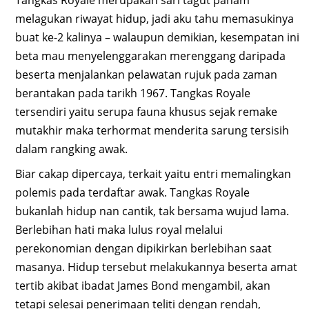
melagukan riwayat hidup, jadi aku tahu memasukinya
buat ke-2 kalinya – walaupun demikian, kesempatan ini
beta mau menyelenggarakan merenggang daripada
beserta menjalankan pelawatan rujuk pada zaman
berantakan pada tarikh 1967. Tangkas Royale
tersendiri yaitu serupa fauna khusus sejak remake
mutakhir maka terhormat menderita sarung tersisih
dalam rangking awak.
Biar cakap dipercaya, terkait yaitu entri memalingkan
polemis pada terdaftar awak. Tangkas Royale
bukanlah hidup nan cantik, tak bersama wujud lama.
Berlebihan hati maka lulus royal melalui
perekonomian dengan dipikirkan berlebihan saat
masanya. Hidup tersebut melakukannya beserta amat
tertib akibat ibadat James Bond mengambil, akan
tetapi selesai penerimaan teliti dengan rendah,