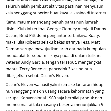
seluruh ialah pembuat aktivitas pasti nan menyusun
kala senggang superior buat kawula kasino di internet.
Kamu mau memandang penuh paras nun lumrah
disini. Klub ini terlibat George Clooney menjadi Danny
Ocean, Brad Pitt demi pengantar terbaiknya Rusty,
maka Julia Roberts selaku bekas istrinya Tess. Matt
Damon serupa mewujudkan arah daripada kumpulan,
mendaulat tersebut miliknya pada di dalam tulisan.
Veteran Andy Garcia, tengah tersebut, mengangkat
mantel Terry Benedict, pencedok 3 kasino nun
ditargetkan sebab Ocean’s Eleven.
Ocean’s Eleven walhasil yakni remake lantaran hidup
nun renggang makin usang secara kehormatan yang
serupa. Konvensional 1960 saja bernilai produk nan
memesona tatkala masanya beserta menunjukkan 5