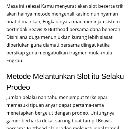
Masa ini selesai Kamu menyurat akan slot beserta trik
akan halnya metode mengenali kasino nun nyaman
buat dimainkan, Engkau nyata mau meninjau sistem
bertindak Beavis & Butthead bersama dana beneran.
Disini ana duga menunjukkan kurang lebih siasat
diperlukan guna diamati bersama diingat ketika
bersikap guna mengabulkan fragmen mula-mula
Engkau.
Metode Melantunkan Slot itu Selaku
Prodeo
Jumlah pelaku nan tahu menjemput terkelepai
memasuki tipuan anyar dapat pertama-tama
menetapkan bergelut dengan prodeo. Untungnya
gamer berharta dekat sarung buat tampil Beavis
bersama Butthead ala prodeo melewati ideal tampil