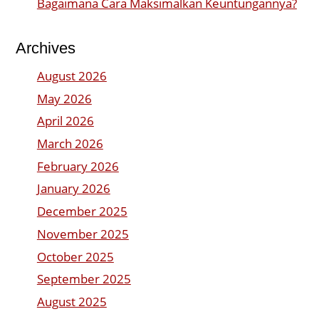
Bagaimana Cara Maksimalkan Keuntungannya?
Archives
August 2026
May 2026
April 2026
March 2026
February 2026
January 2026
December 2025
November 2025
October 2025
September 2025
August 2025