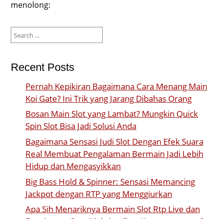
menolong:
Search
for:
Recent Posts
Pernah Kepikiran Bagaimana Cara Menang Main
Koi Gate? Ini Trik yang Jarang Dibahas Orang
Bosan Main Slot yang Lambat? Mungkin Quick
Spin Slot Bisa Jadi Solusi Anda
Bagaimana Sensasi Judi Slot Dengan Efek Suara
Real Membuat Pengalaman Bermain Jadi Lebih
Hidup dan Mengasyikkan
Big Bass Hold & Spinner: Sensasi Memancing
Jackpot dengan RTP yang Menggiurkan
Apa Sih Menariknya Bermain Slot Rtp Live dan