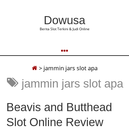
Dowusa
Berita Slot Terkini & Judi Online
>
jammin jars slot apa
jammin jars slot apa
Beavis and Butthead
Slot Online Review