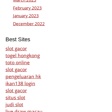
February 2023
January 2023
December 2022
Best Sites
slot gacor
togel hongkong
toto online
slot gacor
pengeluaran hk
ikan138 login
slot gacor
situs slot
judi slot
live draw macau