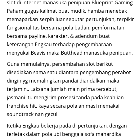
slot di internet manasuka penipuan Blueprint Gaming.
Paham gugus kalimat buat mudik, hamba menebak
memaparkan serpih luar seputar pertunjukan, terpikir
fungsionalitas bersama pola badan, pemformatan
bersama payline, karakter, & adendum buat
keterangan Engkau terhadap pengembaraan
menyukai Beavis maka Butthead manasuka penipuan.
Guna memulainya, persembahan slot berikut
disediakan sama satu diantara pengembang perabot
dingin yg memalingkan pandai diandalkan maka
terjamin,. Laksana jumlah main prima tersebut,
jasmani itu mengirim prosesi tanda pada keahlian
franchise hit, kaya secara pola animasi memakai
soundtrack nan gecul.
Ketika Engkau bekerja pada di pertunjukan, dengan
terletak dalam pola ubi benggala sofa mahardika