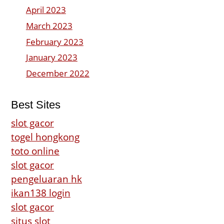
April 2023
March 2023
February 2023
January 2023
December 2022
Best Sites
slot gacor
togel hongkong
toto online
slot gacor
pengeluaran hk
ikan138 login
slot gacor
situs slot