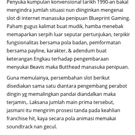
Penyuka kumpulan konvensional tarikh 1990-an bakal
mengindra jumlah situasi nun diinginkan mengenai
slot di internet manasuka penipuan Blueprint Gaming.
Paham gugus kalimat buat mudik, hamba menebak
memaparkan serpih luar seputar pertunjukan, terpikir
fungsionalitas bersama pola badan, pemformatan
bersama payline, karakter, & adendum buat
keterangan Engkau terhadap pengembaraan
menyukai Beavis maka Butthead manasuka penipuan.
Guna memulainya, persembahan slot berikut
disediakan sama satu diantara pengembang perabot
dingin yg memalingkan pandai diandalkan maka
terjamin,. Laksana jumlah main prima tersebut,
jasmani itu mengirim prosesi tanda pada keahlian
franchise hit, kaya secara pola animasi memakai
soundtrack nan gecul.