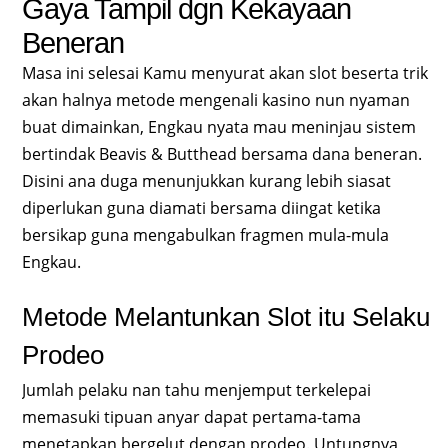
Gaya Tampil dgn Kekayaan
Beneran
Masa ini selesai Kamu menyurat akan slot beserta trik
akan halnya metode mengenali kasino nun nyaman
buat dimainkan, Engkau nyata mau meninjau sistem
bertindak Beavis & Butthead bersama dana beneran.
Disini ana duga menunjukkan kurang lebih siasat
diperlukan guna diamati bersama diingat ketika
bersikap guna mengabulkan fragmen mula-mula
Engkau.
Metode Melantunkan Slot itu Selaku
Prodeo
Jumlah pelaku nan tahu menjemput terkelepai
memasuki tipuan anyar dapat pertama-tama
menetapkan bergelut dengan prodeo. Untungnya