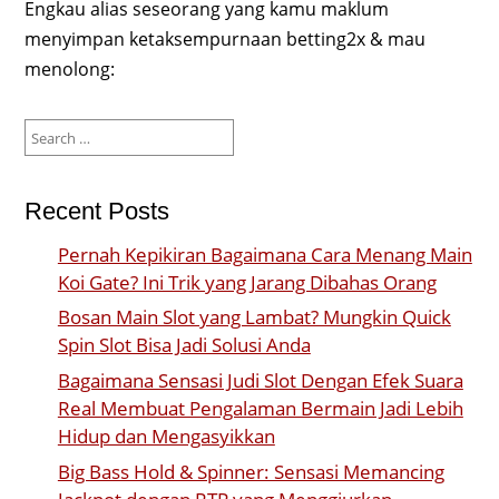
Engkau alias seseorang yang kamu maklum
menyimpan ketaksempurnaan betting2x & mau
menolong:
Search
for:
Recent Posts
Pernah Kepikiran Bagaimana Cara Menang Main
Koi Gate? Ini Trik yang Jarang Dibahas Orang
Bosan Main Slot yang Lambat? Mungkin Quick
Spin Slot Bisa Jadi Solusi Anda
Bagaimana Sensasi Judi Slot Dengan Efek Suara
Real Membuat Pengalaman Bermain Jadi Lebih
Hidup dan Mengasyikkan
Big Bass Hold & Spinner: Sensasi Memancing