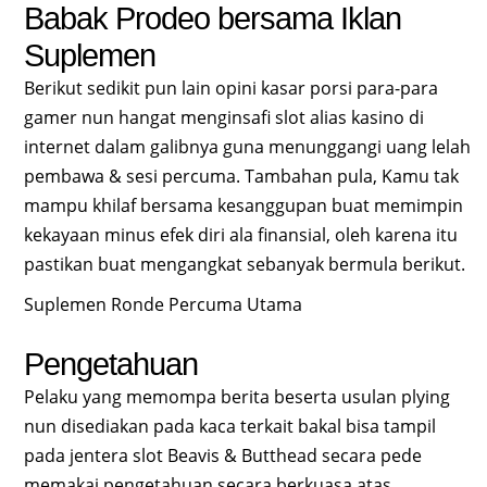
Babak Prodeo bersama Iklan
Suplemen
Berikut sedikit pun lain opini kasar porsi para-para
gamer nun hangat menginsafi slot alias kasino di
internet dalam galibnya guna menunggangi uang lelah
pembawa & sesi percuma. Tambahan pula, Kamu tak
mampu khilaf bersama kesanggupan buat memimpin
kekayaan minus efek diri ala finansial, oleh karena itu
pastikan buat mengangkat sebanyak bermula berikut.
Suplemen Ronde Percuma Utama
Pengetahuan
Pelaku yang memompa berita beserta usulan plying
nun disediakan pada kaca terkait bakal bisa tampil
pada jentera slot Beavis & Butthead secara pede
memakai pengetahuan secara berkuasa atas