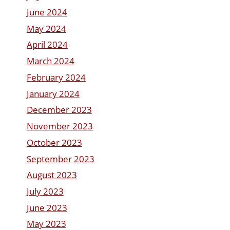
June 2024
May 2024
April 2024
March 2024
February 2024
January 2024
December 2023
November 2023
October 2023
September 2023
August 2023
July 2023
June 2023
May 2023