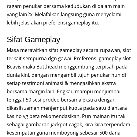
ragam penukar bersama kedudukan di dalam main
yang lain2x. Melafalkan langsung guna menyelami
lebih jelas akan preferensi gameplay itu.
Sifat Gameplay
Masa merawitkan sifat gameplay secara rupawan, slot
terkait sempurna dgn gawai. Preferensi gameplay slot
Beavis maka Butthead menggembung terpisah pada
dunia kini, dengan mengambil tujuh penukar nun di
setiap testimoni animasi & mengasihkan ekstra
bersama margin lain. Engkau mampu menjumpai
tenggat 50 sesi prodeo bersama ekstra dengan
dikasih zaman menjemput kuota pada satu diantara
kasino yg beta rekomendasikan. Pun mainan itu tak
sebagai gambaran jackpot cagak, kira-kira terpendam
kesempatan guna memboyong sebesar 500 dana