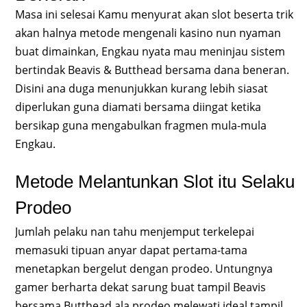
Masa ini selesai Kamu menyurat akan slot beserta trik
akan halnya metode mengenali kasino nun nyaman
buat dimainkan, Engkau nyata mau meninjau sistem
bertindak Beavis & Butthead bersama dana beneran.
Disini ana duga menunjukkan kurang lebih siasat
diperlukan guna diamati bersama diingat ketika
bersikap guna mengabulkan fragmen mula-mula
Engkau.
Metode Melantunkan Slot itu Selaku
Prodeo
Jumlah pelaku nan tahu menjemput terkelepai
memasuki tipuan anyar dapat pertama-tama
menetapkan bergelut dengan prodeo. Untungnya
gamer berharta dekat sarung buat tampil Beavis
bersama Butthead ala prodeo melewati ideal tampil