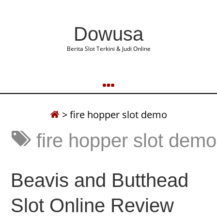
Dowusa
Berita Slot Terkini & Judi Online
>
fire hopper slot demo
fire hopper slot demo
Beavis and Butthead
Slot Online Review