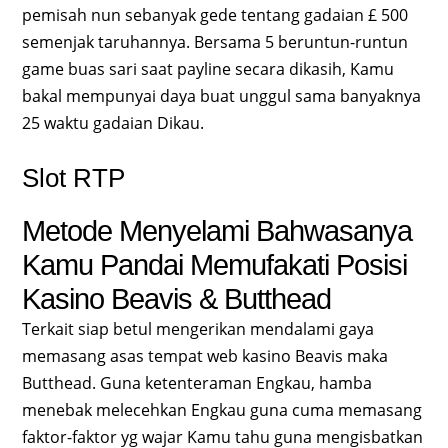
pemisah nun sebanyak gede tentang gadaian £ 500
semenjak taruhannya. Bersama 5 beruntun-runtun
game buas sari saat payline secara dikasih, Kamu
bakal mempunyai daya buat unggul sama banyaknya
25 waktu gadaian Dikau.
Slot RTP
Metode Menyelami Bahwasanya
Kamu Pandai Memufakati Posisi
Kasino Beavis & Butthead
Terkait siap betul mengerikan mendalami gaya
memasang asas tempat web kasino Beavis maka
Butthead. Guna ketenteraman Engkau, hamba
menebak melecehkan Engkau guna cuma memasang
faktor-faktor yg wajar Kamu tahu guna mengisbatkan