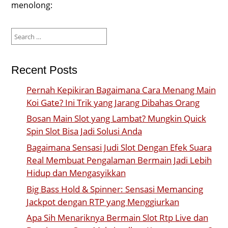
menolong:
Search
for:
Recent Posts
Pernah Kepikiran Bagaimana Cara Menang Main
Koi Gate? Ini Trik yang Jarang Dibahas Orang
Bosan Main Slot yang Lambat? Mungkin Quick
Spin Slot Bisa Jadi Solusi Anda
Bagaimana Sensasi Judi Slot Dengan Efek Suara
Real Membuat Pengalaman Bermain Jadi Lebih
Hidup dan Mengasyikkan
Big Bass Hold & Spinner: Sensasi Memancing
Jackpot dengan RTP yang Menggiurkan
Apa Sih Menariknya Bermain Slot Rtp Live dan