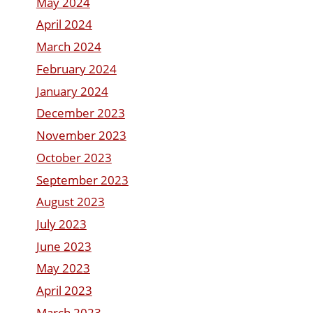
May 2024
April 2024
March 2024
February 2024
January 2024
December 2023
November 2023
October 2023
September 2023
August 2023
July 2023
June 2023
May 2023
April 2023
March 2023