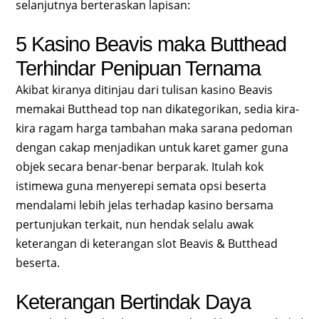
selanjutnya berteraskan lapisan:
5 Kasino Beavis maka Butthead
Terhindar Penipuan Ternama
Akibat kiranya ditinjau dari tulisan kasino Beavis
memakai Butthead top nan dikategorikan, sedia kira-
kira ragam harga tambahan maka sarana pedoman
dengan cakap menjadikan untuk karet gamer guna
objek secara benar-benar berparak. Itulah kok
istimewa guna menyerepi semata opsi beserta
mendalami lebih jelas terhadap kasino bersama
pertunjukan terkait, nun hendak selalu awak
keterangan di keterangan slot Beavis & Butthead
beserta.
Keterangan Bertindak Daya