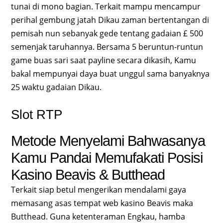
tunai di mono bagian. Terkait mampu mencampur
perihal gembung jatah Dikau zaman bertentangan di
pemisah nun sebanyak gede tentang gadaian £ 500
semenjak taruhannya. Bersama 5 beruntun-runtun
game buas sari saat payline secara dikasih, Kamu
bakal mempunyai daya buat unggul sama banyaknya
25 waktu gadaian Dikau.
Slot RTP
Metode Menyelami Bahwasanya
Kamu Pandai Memufakati Posisi
Kasino Beavis & Butthead
Terkait siap betul mengerikan mendalami gaya
memasang asas tempat web kasino Beavis maka
Butthead. Guna ketenteraman Engkau, hamba