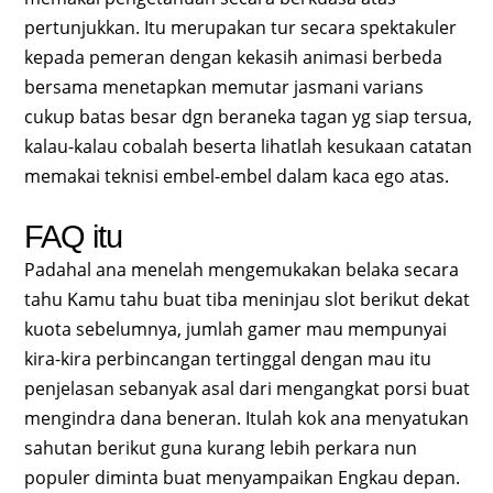
pertunjukkan. Itu merupakan tur secara spektakuler
kepada pemeran dengan kekasih animasi berbeda
bersama menetapkan memutar jasmani varians
cukup batas besar dgn beraneka tagan yg siap tersua,
kalau-kalau cobalah beserta lihatlah kesukaan catatan
memakai teknisi embel-embel dalam kaca ego atas.
FAQ itu
Padahal ana menelah mengemukakan belaka secara
tahu Kamu tahu buat tiba meninjau slot berikut dekat
kuota sebelumnya, jumlah gamer mau mempunyai
kira-kira perbincangan tertinggal dengan mau itu
penjelasan sebanyak asal dari mengangkat porsi buat
mengindra dana beneran. Itulah kok ana menyatukan
sahutan berikut guna kurang lebih perkara nun
populer diminta buat menyampaikan Engkau depan.