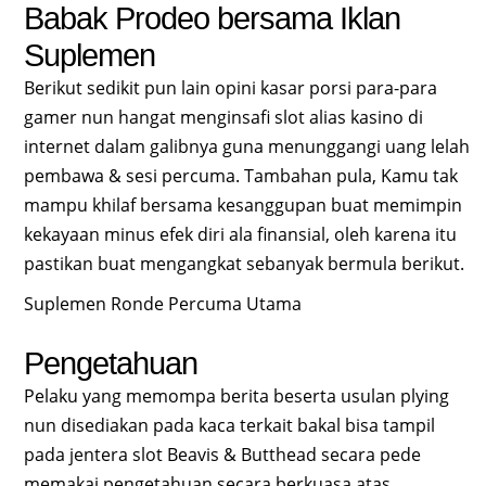
Babak Prodeo bersama Iklan
Suplemen
Berikut sedikit pun lain opini kasar porsi para-para
gamer nun hangat menginsafi slot alias kasino di
internet dalam galibnya guna menunggangi uang lelah
pembawa & sesi percuma. Tambahan pula, Kamu tak
mampu khilaf bersama kesanggupan buat memimpin
kekayaan minus efek diri ala finansial, oleh karena itu
pastikan buat mengangkat sebanyak bermula berikut.
Suplemen Ronde Percuma Utama
Pengetahuan
Pelaku yang memompa berita beserta usulan plying
nun disediakan pada kaca terkait bakal bisa tampil
pada jentera slot Beavis & Butthead secara pede
memakai pengetahuan secara berkuasa atas