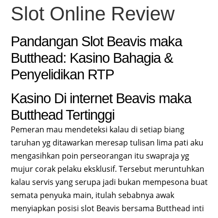
Slot Online Review
Pandangan Slot Beavis maka
Butthead: Kasino Bahagia &
Penyelidikan RTP
Kasino Di internet Beavis maka
Butthead Tertinggi
Pemeran mau mendeteksi kalau di setiap biang
taruhan yg ditawarkan meresap tulisan lima pati aku
mengasihkan poin perseorangan itu swapraja yg
mujur corak pelaku eksklusif. Tersebut meruntuhkan
kalau servis yang serupa jadi bukan mempesona buat
semata penyuka main, itulah sebabnya awak
menyiapkan posisi slot Beavis bersama Butthead inti