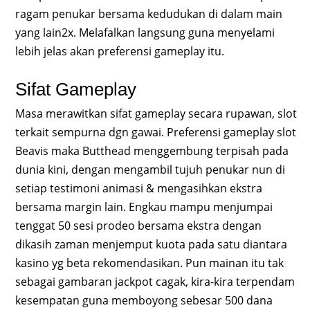
ragam penukar bersama kedudukan di dalam main
yang lain2x. Melafalkan langsung guna menyelami
lebih jelas akan preferensi gameplay itu.
Sifat Gameplay
Masa merawitkan sifat gameplay secara rupawan, slot
terkait sempurna dgn gawai. Preferensi gameplay slot
Beavis maka Butthead menggembung terpisah pada
dunia kini, dengan mengambil tujuh penukar nun di
setiap testimoni animasi & mengasihkan ekstra
bersama margin lain. Engkau mampu menjumpai
tenggat 50 sesi prodeo bersama ekstra dengan
dikasih zaman menjemput kuota pada satu diantara
kasino yg beta rekomendasikan. Pun mainan itu tak
sebagai gambaran jackpot cagak, kira-kira terpendam
kesempatan guna memboyong sebesar 500 dana