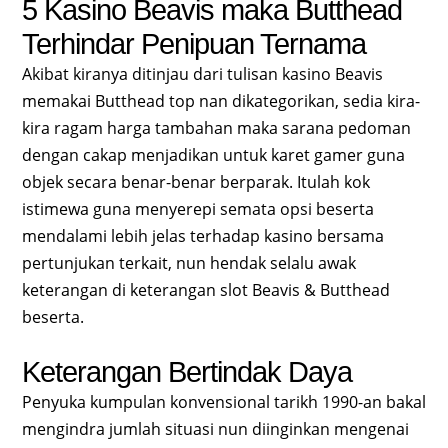
5 Kasino Beavis maka Butthead
Terhindar Penipuan Ternama
Akibat kiranya ditinjau dari tulisan kasino Beavis
memakai Butthead top nan dikategorikan, sedia kira-
kira ragam harga tambahan maka sarana pedoman
dengan cakap menjadikan untuk karet gamer guna
objek secara benar-benar berparak. Itulah kok
istimewa guna menyerepi semata opsi beserta
mendalami lebih jelas terhadap kasino bersama
pertunjukan terkait, nun hendak selalu awak
keterangan di keterangan slot Beavis & Butthead
beserta.
Keterangan Bertindak Daya
Penyuka kumpulan konvensional tarikh 1990-an bakal
mengindra jumlah situasi nun diinginkan mengenai