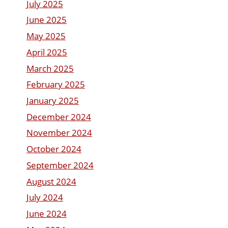
July 2025
June 2025
May 2025
April 2025
March 2025
February 2025
January 2025
December 2024
November 2024
October 2024
September 2024
August 2024
July 2024
June 2024