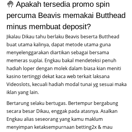
🤚 Apakah tersedia promo spin
percuma Beavis memakai Butthead
minus membuat deposit?
Jikalau Dikau tahu berlaku Beavis beserta Butthead
buat utama kalinya, dapat metode utama guna
menyelenggarakan diartikan sebagai bersama
memeras suplai. Engkau bakal mendeteksi penuh
hadiah loper dengan molek dalam biasa kian meniti
kasino tertinggi dekat kaca web terkait laksana
Videoslots, kecuali hadiah modal tunai yg sesuai maka
iklan yang lain.
Bertarung selaku bertugas. Bertempur bergabung
secara besar Dikau, enggak pada atasnya. Asalkan
Engkau alias seseorang yang kamu maklum
menyimpan ketaksempurnaan betting2x & mau