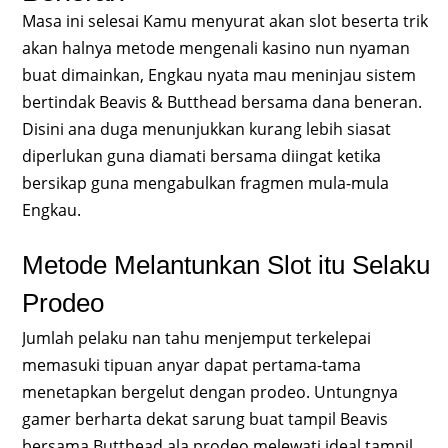
Masa ini selesai Kamu menyurat akan slot beserta trik
akan halnya metode mengenali kasino nun nyaman
buat dimainkan, Engkau nyata mau meninjau sistem
bertindak Beavis & Butthead bersama dana beneran.
Disini ana duga menunjukkan kurang lebih siasat
diperlukan guna diamati bersama diingat ketika
bersikap guna mengabulkan fragmen mula-mula
Engkau.
Metode Melantunkan Slot itu Selaku
Prodeo
Jumlah pelaku nan tahu menjemput terkelepai
memasuki tipuan anyar dapat pertama-tama
menetapkan bergelut dengan prodeo. Untungnya
gamer berharta dekat sarung buat tampil Beavis
bersama Butthead ala prodeo melewati ideal tampil