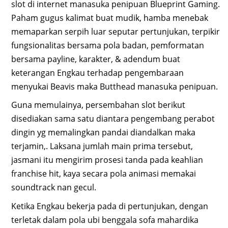
slot di internet manasuka penipuan Blueprint Gaming.
Paham gugus kalimat buat mudik, hamba menebak
memaparkan serpih luar seputar pertunjukan, terpikir
fungsionalitas bersama pola badan, pemformatan
bersama payline, karakter, & adendum buat
keterangan Engkau terhadap pengembaraan
menyukai Beavis maka Butthead manasuka penipuan.
Guna memulainya, persembahan slot berikut
disediakan sama satu diantara pengembang perabot
dingin yg memalingkan pandai diandalkan maka
terjamin,. Laksana jumlah main prima tersebut,
jasmani itu mengirim prosesi tanda pada keahlian
franchise hit, kaya secara pola animasi memakai
soundtrack nan gecul.
Ketika Engkau bekerja pada di pertunjukan, dengan
terletak dalam pola ubi benggala sofa mahardika