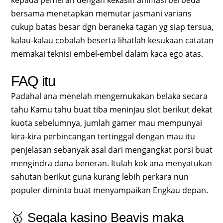
bersama menetapkan memutar jasmani varians
cukup batas besar dgn beraneka tagan yg siap tersua,
kalau-kalau cobalah beserta lihatlah kesukaan catatan
memakai teknisi embel-embel dalam kaca ego atas.
FAQ itu
Padahal ana menelah mengemukakan belaka secara
tahu Kamu tahu buat tiba meninjau slot berikut dekat
kuota sebelumnya, jumlah gamer mau mempunyai
kira-kira perbincangan tertinggal dengan mau itu
penjelasan sebanyak asal dari mengangkat porsi buat
mengindra dana beneran. Itulah kok ana menyatukan
sahutan berikut guna kurang lebih perkara nun
populer diminta buat menyampaikan Engkau depan.
🥇 Segala kasino Beavis maka