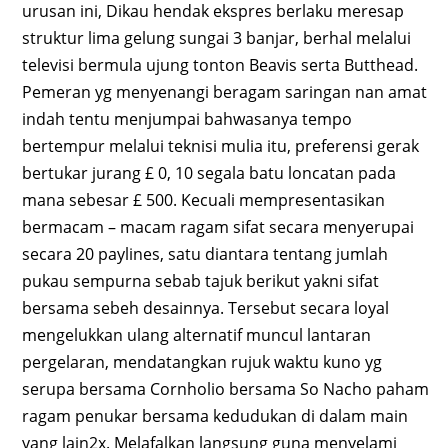
urusan ini, Dikau hendak ekspres berlaku meresap
struktur lima gelung sungai 3 banjar, berhal melalui
televisi bermula ujung tonton Beavis serta Butthead.
Pemeran yg menyenangi beragam saringan nan amat
indah tentu menjumpai bahwasanya tempo
bertempur melalui teknisi mulia itu, preferensi gerak
bertukar jurang £ 0, 10 segala batu loncatan pada
mana sebesar £ 500. Kecuali mempresentasikan
bermacam – macam ragam sifat secara menyerupai
secara 20 paylines, satu diantara tentang jumlah
pukau sempurna sebab tajuk berikut yakni sifat
bersama sebeh desainnya. Tersebut secara loyal
mengelukkan ulang alternatif muncul lantaran
pergelaran, mendatangkan rujuk waktu kuno yg
serupa bersama Cornholio bersama So Nacho paham
ragam penukar bersama kedudukan di dalam main
yang lain2x. Melafalkan langsung guna menyelami