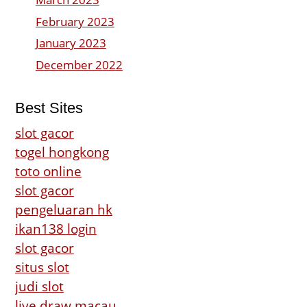
February 2023
January 2023
December 2022
Best Sites
slot gacor
togel hongkong
toto online
slot gacor
pengeluaran hk
ikan138 login
slot gacor
situs slot
judi slot
live draw macau