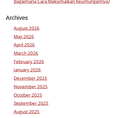
Bagaimana Cara Maksimalkan Keuntungannya?
Archives
August 2026
May 2026
April 2026
March 2026
February 2026
January 2026
December 2025
November 2025
October 2025
September 2025
August 2025