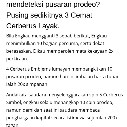
mendeteksi pusaran prodeo?
Pusing sedikitnya 3 Cemat
Cerberus Layak.
Bila Engkau mengganti 3 sebab berikut, Engkau
menimbulkan 10 bagian percuma, serta dekat
berasaskan, Dikau memperoleh mata kekayaan 2x
perkiraan.
4 Cerberus Emblems lumayan membangkitkan 10
pusaran prodeo, namun hari ini imbalan harta tunai
ialah 20x simpanan.
Andaikata saudara menyelenggarakan spin 5 Cerberus
Simbol, engkau selalu menangkap 10 spin prodeo,
namun demikian saat ini saudara membaca
penghargaan kapital secara istimewa sejumlah 200x
tagan.