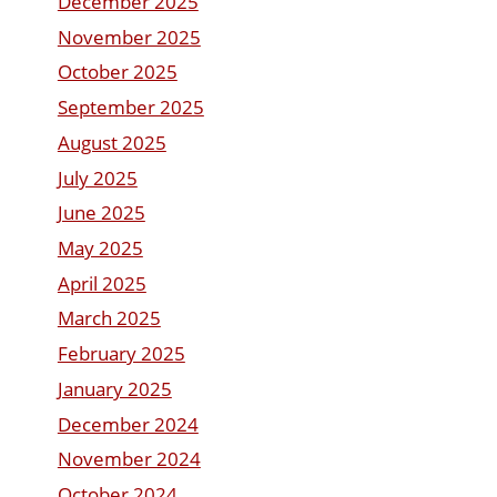
December 2025
November 2025
October 2025
September 2025
August 2025
July 2025
June 2025
May 2025
April 2025
March 2025
February 2025
January 2025
December 2024
November 2024
October 2024