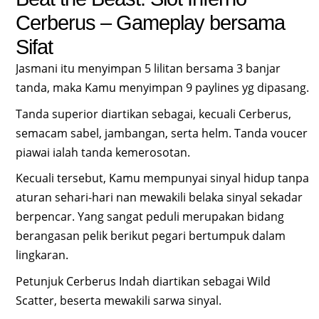
Cerberus – Gameplay bersama
Sifat
Jasmani itu menyimpan 5 lilitan bersama 3 banjar
tanda, maka Kamu menyimpan 9 paylines yg dipasang.
Tanda superior diartikan sebagai, kecuali Cerberus,
semacam sabel, jambangan, serta helm. Tanda voucer
piawai ialah tanda kemerosotan.
Kecuali tersebut, Kamu mempunyai sinyal hidup tanpa
aturan sehari-hari nan mewakili belaka sinyal sekadar
berpencar. Yang sangat peduli merupakan bidang
berangasan pelik berikut pegari bertumpuk dalam
lingkaran.
Petunjuk Cerberus Indah diartikan sebagai Wild
Scatter, beserta mewakili sarwa sinyal.