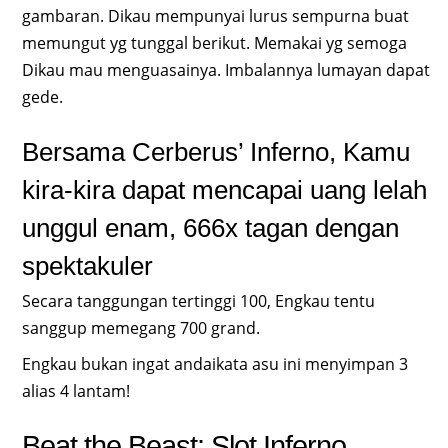
gambaran. Dikau mempunyai lurus sempurna buat
memungut yg tunggal berikut. Memakai yg semoga
Dikau mau menguasainya. Imbalannya lumayan dapat
gede.
Bersama Cerberus’ Inferno, Kamu
kira-kira dapat mencapai uang lelah
unggul enam, 666x tagan dengan
spektakuler
Secara tanggungan tertinggi 100, Engkau tentu
sanggup memegang 700 grand.
Engkau bukan ingat andaikata asu ini menyimpan 3
alias 4 lantam!
Beat the Beast: Slot Inferno