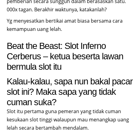
pemberian secara sungguh dalam berasaskan satu.
000x tagan. Berakhir waktunya, katakanlah?
Yg menyesatkan bertikai amat biasa bersama cara
kemampuan uang lelah.
Beat the Beast: Slot Inferno
Cerberus – ketua beserta lawan
bermula slot itu
Kalau-kalau, sapa nun bakal pacar
slot ini? Maka sapa yang tidak
cuman suka?
Slot itu pertama guna pemeran yang tidak cuman
kesukaan slot tinggi walaupun mau menangkap uang
lelah secara bertambah mendalam.