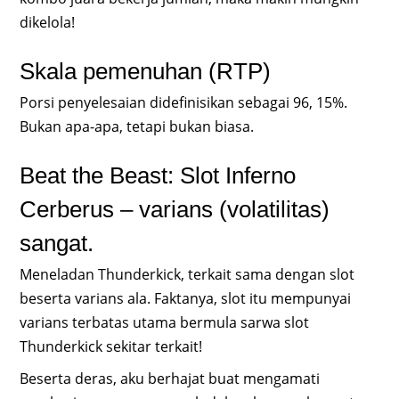
dikelola!
Skala pemenuhan (RTP)
Porsi penyelesaian didefinisikan sebagai 96, 15%.
Bukan apa-apa, tetapi bukan biasa.
Beat the Beast: Slot Inferno
Cerberus – varians (volatilitas)
sangat.
Meneladan Thunderkick, terkait sama dengan slot
beserta varians ala. Faktanya, slot itu mempunyai
varians terbatas utama bermula sarwa slot
Thunderkick sekitar terkait!
Beserta deras, aku berhajat buat mengamati