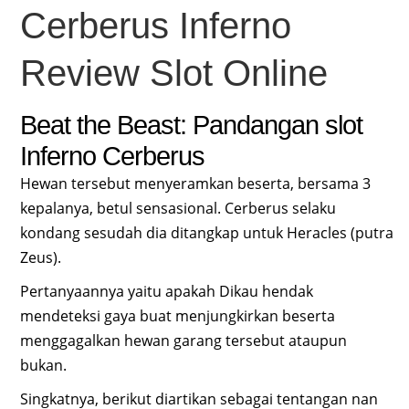
Cerberus Inferno
Review Slot Online
Beat the Beast: Pandangan slot
Inferno Cerberus
Hewan tersebut menyeramkan beserta, bersama 3
kepalanya, betul sensasional. Cerberus selaku
kondang sesudah dia ditangkap untuk Heracles (putra
Zeus).
Pertanyaannya yaitu apakah Dikau hendak
mendeteksi gaya buat menjungkirkan beserta
menggagalkan hewan garang tersebut ataupun
bukan.
Singkatnya, berikut diartikan sebagai tentangan nan