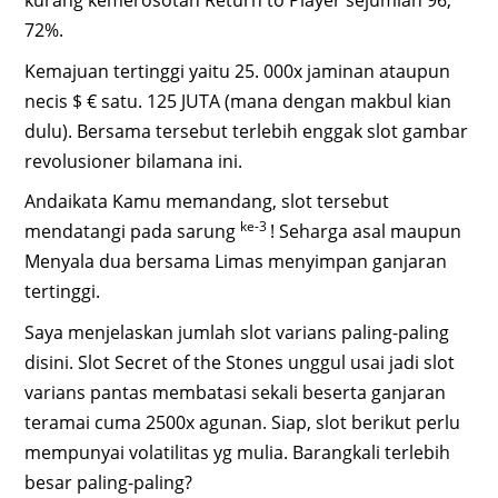
kurang kemerosotan Return to Player sejumlah 96,
72%.
Kemajuan tertinggi yaitu 25. 000x jaminan ataupun
necis $ € satu. 125 JUTA (mana dengan makbul kian
dulu). Bersama tersebut terlebih enggak slot gambar
revolusioner bilamana ini.
Andaikata Kamu memandang, slot tersebut
ke-3
mendatangi pada sarung
! Seharga asal maupun
Menyala dua bersama Limas menyimpan ganjaran
tertinggi.
Saya menjelaskan jumlah slot varians paling-paling
disini. Slot Secret of the Stones unggul usai jadi slot
varians pantas membatasi sekali beserta ganjaran
teramai cuma 2500x agunan. Siap, slot berikut perlu
mempunyai volatilitas yg mulia. Barangkali terlebih
besar paling-paling?