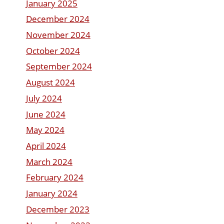
January 2025
December 2024
November 2024
October 2024
September 2024
August 2024
July 2024
June 2024
May 2024
April 2024
March 2024
February 2024
January 2024
December 2023