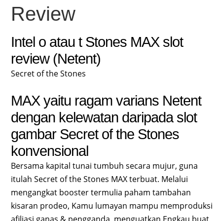
Review
Intel o atau t Stones MAX slot
review (Netent)
Secret of the Stones
MAX yaitu ragam varians Netent
dengan kelewatan daripada slot
gambar Secret of the Stones
konvensional
Bersama kapital tunai tumbuh secara mujur, guna
itulah Secret of the Stones MAX terbuat. Melalui
mengangkat booster termulia paham tambahan
kisaran prodeo, Kamu lumayan mampu memproduksi
afiliasi ganas & pengganda, menguatkan Engkau buat