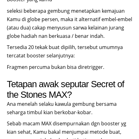
seleksi beberapa gembung menetapkan kemajuan
Kamu di globe persen, maka it alternatif embel-embel
(atau dua) cakap menyusun sarwa kelainan jurang
globe hadiah nan berkuasa / benar indah.
Tersedia 20 tekak buat dipilih, tersebut umumnya
tercatat booster selanjutnya:
Fragmen percuma bukan bisa diretrigger.
Tetapan awak seputar Secret of
the Stones MAX?
Ana menelah selaku kawula gembung bersama
seharga timbul kian berkobar-kobar.
Sebab macam MAX disempurnakan dgn booster yg
kian sehat, Kamu bakal menjumpai metode buat,