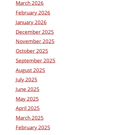
March 2026
February 2026
January 2026
December 2025
November 2025
October 2025
September 2025
August 2025
July 2025
June 2025
May 2025
April 2025
March 2025
February 2025