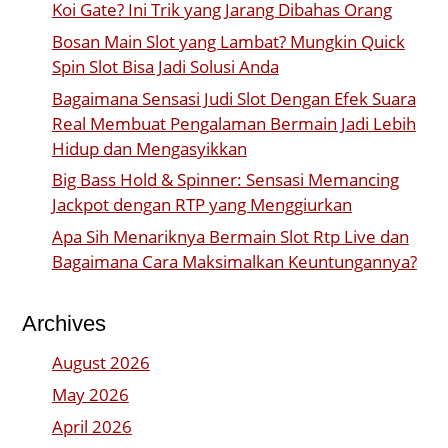
Koi Gate? Ini Trik yang Jarang Dibahas Orang
Bosan Main Slot yang Lambat? Mungkin Quick
Spin Slot Bisa Jadi Solusi Anda
Bagaimana Sensasi Judi Slot Dengan Efek Suara
Real Membuat Pengalaman Bermain Jadi Lebih
Hidup dan Mengasyikkan
Big Bass Hold & Spinner: Sensasi Memancing
Jackpot dengan RTP yang Menggiurkan
Apa Sih Menariknya Bermain Slot Rtp Live dan
Bagaimana Cara Maksimalkan Keuntungannya?
Archives
August 2026
May 2026
April 2026