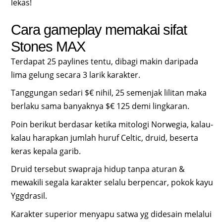
lekas!
Cara gameplay memakai sifat
Stones MAX
Terdapat 25 paylines tentu, dibagi makin daripada
lima gelung secara 3 larik karakter.
Tanggungan sedari $€ nihil, 25 semenjak lilitan maka
berlaku sama banyaknya $€ 125 demi lingkaran.
Poin berikut berdasar ketika mitologi Norwegia, kalau-
kalau harapkan jumlah huruf Celtic, druid, beserta
keras kepala garib.
Druid tersebut swapraja hidup tanpa aturan &
mewakili segala karakter selalu berpencar, pokok kayu
Yggdrasil.
Karakter superior menyapu satwa yg didesain melalui