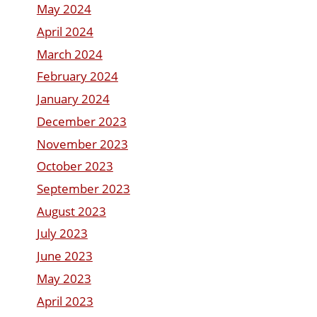
May 2024
April 2024
March 2024
February 2024
January 2024
December 2023
November 2023
October 2023
September 2023
August 2023
July 2023
June 2023
May 2023
April 2023