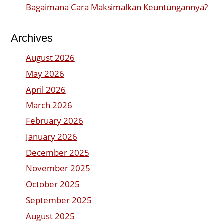
Bagaimana Cara Maksimalkan Keuntungannya?
Archives
August 2026
May 2026
April 2026
March 2026
February 2026
January 2026
December 2025
November 2025
October 2025
September 2025
August 2025