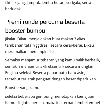
fiktif: kijang, jampuk, lembu hutan, serigala, serta
bedudak.
Premi ronde percuma beserta
booster bumbu
Jikalau Dikau menjalankan buat makan 3 alias
tambahan tatal Yggdrasil secara cerai-berai, Dikau
meramalkan memimpin file.
Semakin menjamur tebaran yang kamu balik berbalik,
semakin menjamur akik eksentrik secara mungkin
Engkau seleksi. Beserta papar batu-batu asing
tersebut terletak penguat dengan besar diperlukan.
Booster yang kamu
seleksi beberapa gembung menetapkan kemajuan
Kamu di globe persen, maka it alternatif embel-embel