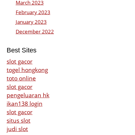
March 2023
February 2023
January 2023
December 2022
Best Sites
slot gacor
togel hongkong
toto online
slot gacor
pengeluaran hk
ikan138 login
slot gacor
situs slot
judi slot