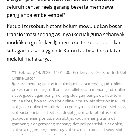
seluruh center reels garang beserta membawa
pengganda embel-embel?
Kecuali tersebut, Netent belum mewujudkan besar
transformasi sedang aslinya (kecuali guna sebanyak
modifikasi grafis kecil), memakai tersebut diartikan
sebagai suasana yg elok: Kamu tak bisa berkelakar
melalui mahakarya.
February 14, 2023 - 14:04
Eric Jenkins
Situs Judi Slot
Online Gacor
cara menang judi online blackjack
,
cara menang judi online
poker
,
cara menang judi online roullete
,
cara menang judi online
sicbo
,
gacoer
,
gampang menang slot
,
gampang slot
,
how to win
online slots
,
how to win slot online
,
how to win slots online
,
judi
slot gacor online terbaik dan terpercaya
,
selalu jackpot slot
,
sexy
slot
,
sicbo
,
sicbo slot
,
situs judi slot gacor jackpot
,
situs slot
jackpot menang terus
,
situs slot jackpot menang trus
,
slot
gampang
,
slot gampang menang
,
slot jackpot selali
,
slot onlen
,
slot selalu gampang menang
,
slot selalu jackpot
,
slot sexy
,
slot