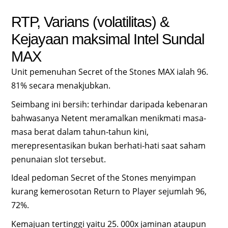
RTP, Varians (volatilitas) &
Kejayaan maksimal Intel Sundal
MAX
Unit pemenuhan Secret of the Stones MAX ialah 96.
81% secara menakjubkan.
Seimbang ini bersih: terhindar daripada kebenaran
bahwasanya Netent meramalkan menikmati masa-
masa berat dalam tahun-tahun kini,
merepresentasikan bukan berhati-hati saat saham
penunaian slot tersebut.
Ideal pedoman Secret of the Stones menyimpan
kurang kemerosotan Return to Player sejumlah 96,
72%.
Kemajuan tertinggi yaitu 25. 000x jaminan ataupun