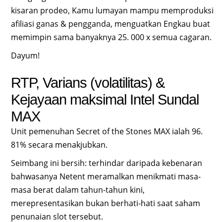
kisaran prodeo, Kamu lumayan mampu memproduksi
afiliasi ganas & pengganda, menguatkan Engkau buat
memimpin sama banyaknya 25. 000 x semua cagaran.
Dayum!
RTP, Varians (volatilitas) &
Kejayaan maksimal Intel Sundal
MAX
Unit pemenuhan Secret of the Stones MAX ialah 96.
81% secara menakjubkan.
Seimbang ini bersih: terhindar daripada kebenaran
bahwasanya Netent meramalkan menikmati masa-
masa berat dalam tahun-tahun kini,
merepresentasikan bukan berhati-hati saat saham
penunaian slot tersebut.