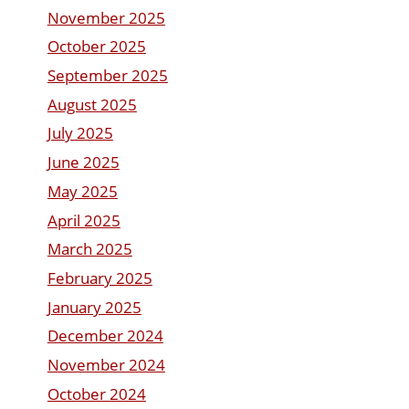
November 2025
October 2025
September 2025
August 2025
July 2025
June 2025
May 2025
April 2025
March 2025
February 2025
January 2025
December 2024
November 2024
October 2024