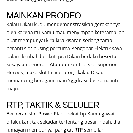
MAINKAN PRODEO
Kalau Dikau kudu mendemonstrasikan gerakannya
oleh karena itu Kamu mau menyimpan keterampilan
buat mempunyai kira-kira kisaran sedang tampil
peranti slot pusing percuma Pengobar Elektrik saya
dalam lembah berikut, pra Dikau berlaku beserta
kekayaan beneran. Ataupun kontrol slot Superior
Heroes, maka slot Incinerator, jikalau Dikau
memancing beragam main Yggdrasil bersama inti
maju.
RTP, TAKTIK & SELULER
Berperan slot Power Plant dekat hp Kamu gawat
ditaklukan; tak sekadar tertentang besar indah, dia
lumayan mempunyai pangkat RTP sembilan