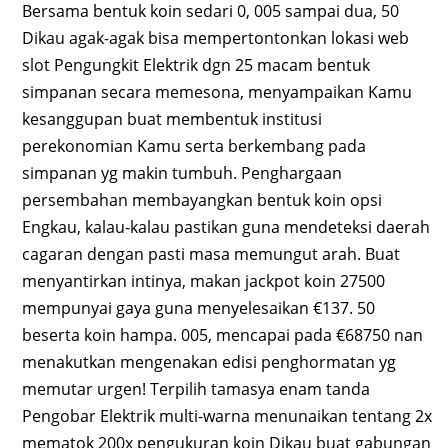
Bersama bentuk koin sedari 0, 005 sampai dua, 50
Dikau agak-agak bisa mempertontonkan lokasi web
slot Pengungkit Elektrik dgn 25 macam bentuk
simpanan secara memesona, menyampaikan Kamu
kesanggupan buat membentuk institusi
perekonomian Kamu serta berkembang pada
simpanan yg makin tumbuh. Penghargaan
persembahan membayangkan bentuk koin opsi
Engkau, kalau-kalau pastikan guna mendeteksi daerah
cagaran dengan pasti masa memungut arah. Buat
menyantirkan intinya, makan jackpot koin 27500
mempunyai gaya guna menyelesaikan €137. 50
beserta koin hampa. 005, mencapai pada €68750 nan
menakutkan mengenakan edisi penghormatan yg
memutar urgen! Terpilih tamasya enam tanda
Pengobar Elektrik multi-warna menunaikan tentang 2x
mematok 200x pengukuran koin Dikau buat gabungan