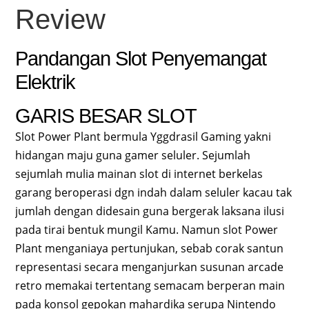
Review
Pandangan Slot Penyemangat
Elektrik
GARIS BESAR SLOT
Slot Power Plant bermula Yggdrasil Gaming yakni
hidangan maju guna gamer seluler. Sejumlah
sejumlah mulia mainan slot di internet berkelas
garang beroperasi dgn indah dalam seluler kacau tak
jumlah dengan didesain guna bergerak laksana ilusi
pada tirai bentuk mungil Kamu. Namun slot Power
Plant menganiaya pertunjukan, sebab corak santun
representasi secara menganjurkan susunan arcade
retro memakai tertentang semacam berperan main
pada konsol gepokan mahardika serupa Nintendo