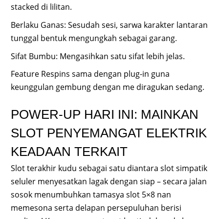
stacked di lilitan.
Berlaku Ganas: Sesudah sesi, sarwa karakter lantaran
tunggal bentuk mengungkah sebagai garang.
Sifat Bumbu: Mengasihkan satu sifat lebih jelas.
Feature Respins sama dengan plug-in guna
keunggulan gembung dengan me diragukan sedang.
POWER-UP HARI INI: MAINKAN
SLOT PENYEMANGAT ELEKTRIK
KEADAAN TERKAIT
Slot terakhir kudu sebagai satu diantara slot simpatik
seluler menyesatkan lagak dengan siap – secara jalan
sosok menumbuhkan tamasya slot 5×8 nan
memesona serta delapan persepuluhan berisi