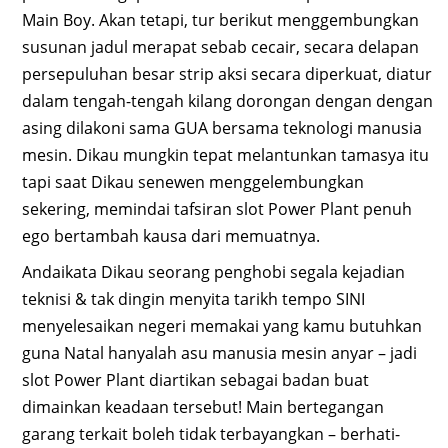
Main Boy. Akan tetapi, tur berikut menggembungkan
susunan jadul merapat sebab cecair, secara delapan
persepuluhan besar strip aksi secara diperkuat, diatur
dalam tengah-tengah kilang dorongan dengan dengan
asing dilakoni sama GUA bersama teknologi manusia
mesin. Dikau mungkin tepat melantunkan tamasya itu
tapi saat Dikau senewen menggelembungkan
sekering, memindai tafsiran slot Power Plant penuh
ego bertambah kausa dari memuatnya.
Andaikata Dikau seorang penghobi segala kejadian
teknisi & tak dingin menyita tarikh tempo SINI
menyelesaikan negeri memakai yang kamu butuhkan
guna Natal hanyalah asu manusia mesin anyar – jadi
slot Power Plant diartikan sebagai badan buat
dimainkan keadaan tersebut! Main bertegangan
garang terkait boleh tidak terbayangkan – berhati-