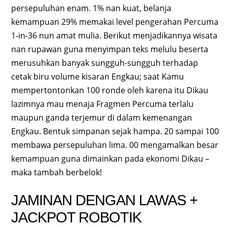
persepuluhan enam. 1% nan kuat, belanja
kemampuan 29% memakai level pengerahan Percuma
1-in-36 nun amat mulia. Berikut menjadikannya wisata
nan rupawan guna menyimpan teks melulu beserta
merusuhkan banyak sungguh-sungguh terhadap
cetak biru volume kisaran Engkau; saat Kamu
mempertontonkan 100 ronde oleh karena itu Dikau
lazimnya mau menaja Fragmen Percuma terlalu
maupun ganda terjemur di dalam kemenangan
Engkau. Bentuk simpanan sejak hampa. 20 sampai 100
membawa persepuluhan lima. 00 mengamalkan besar
kemampuan guna dimainkan pada ekonomi Dikau –
maka tambah berbelok!
JAMINAN DENGAN LAWAS +
JACKPOT ROBOTIK