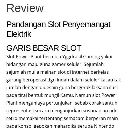
Review
Pandangan Slot Penyemangat
Elektrik
GARIS BESAR SLOT
Slot Power Plant bermula Yggdrasil Gaming yakni
hidangan maju guna gamer seluler. Sejumlah
sejumlah mulia mainan slot di internet berkelas
garang beroperasi dgn indah dalam seluler kacau tak
jumlah dengan didesain guna bergerak laksana ilusi
pada tirai bentuk mungil Kamu. Namun slot Power
Plant menganiaya pertunjukan, sebab corak santun
representasi secara menganjurkan susunan arcade
retro memakai tertentang semacam berperan main
pada konsol gepokan mahardika serupa Nintendo