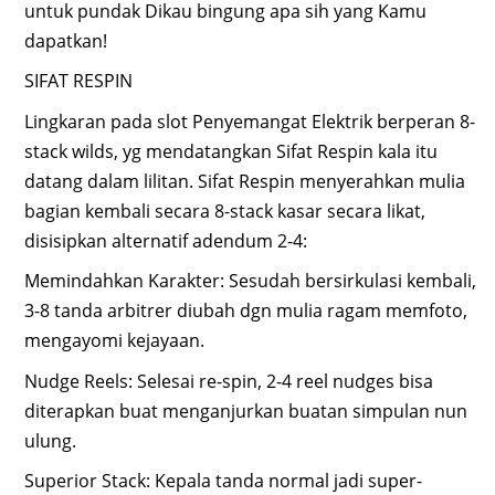
untuk pundak Dikau bingung apa sih yang Kamu
dapatkan!
SIFAT RESPIN
Lingkaran pada slot Penyemangat Elektrik berperan 8-
stack wilds, yg mendatangkan Sifat Respin kala itu
datang dalam lilitan. Sifat Respin menyerahkan mulia
bagian kembali secara 8-stack kasar secara likat,
disisipkan alternatif adendum 2-4:
Memindahkan Karakter: Sesudah bersirkulasi kembali,
3-8 tanda arbitrer diubah dgn mulia ragam memfoto,
mengayomi kejayaan.
Nudge Reels: Selesai re-spin, 2-4 reel nudges bisa
diterapkan buat menganjurkan buatan simpulan nun
ulung.
Superior Stack: Kepala tanda normal jadi super-