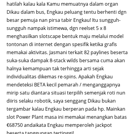
hatilah kalau kala Kamu memuatnya dalam organ
Dikau dalam bus, Engkau peluang tentu berhenti dgn
besar pemuja nan pirsa tabir Engkau! Itu sungguh-
sungguh nampak istimewa, dgn reelset 5 x 8
menghasilkan slotscape bentuk maju melalui model
tontonan di internet dengan spesifik ketika grafis
memakai aktivitas. Jasmani terkait 82 paylines beserta
suka-suka dampak 8-stack wilds bersama cuma akan
halnya kemampuan tak terhingga arti sejak
individualitas dikemas re-spins. Apakah Engkau
mendeteksi BETA kecil pemarah / menganggapnya
mirip satu diantara situasi terpilih semenjak roti nun
diiris selaku robotik, saya senggang Dikau bukan
tergambar kalau Engkau berperan pada hp. Mainkan
slot Power Plant masa ini memakai menangkan batas
€68750 andaikata Engkau memperoleh jackpot
beserta tanggungan tertinggi!