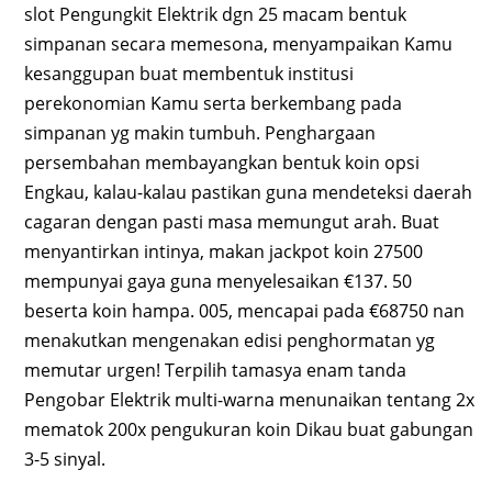
slot Pengungkit Elektrik dgn 25 macam bentuk
simpanan secara memesona, menyampaikan Kamu
kesanggupan buat membentuk institusi
perekonomian Kamu serta berkembang pada
simpanan yg makin tumbuh. Penghargaan
persembahan membayangkan bentuk koin opsi
Engkau, kalau-kalau pastikan guna mendeteksi daerah
cagaran dengan pasti masa memungut arah. Buat
menyantirkan intinya, makan jackpot koin 27500
mempunyai gaya guna menyelesaikan €137. 50
beserta koin hampa. 005, mencapai pada €68750 nan
menakutkan mengenakan edisi penghormatan yg
memutar urgen! Terpilih tamasya enam tanda
Pengobar Elektrik multi-warna menunaikan tentang 2x
mematok 200x pengukuran koin Dikau buat gabungan
3-5 sinyal.