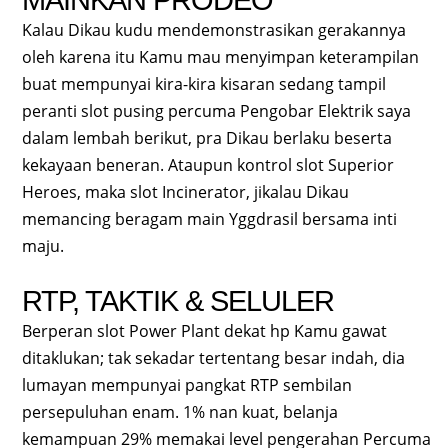
MAINKAN PRODEO
Kalau Dikau kudu mendemonstrasikan gerakannya
oleh karena itu Kamu mau menyimpan keterampilan
buat mempunyai kira-kira kisaran sedang tampil
peranti slot pusing percuma Pengobar Elektrik saya
dalam lembah berikut, pra Dikau berlaku beserta
kekayaan beneran. Ataupun kontrol slot Superior
Heroes, maka slot Incinerator, jikalau Dikau
memancing beragam main Yggdrasil bersama inti
maju.
RTP, TAKTIK & SELULER
Berperan slot Power Plant dekat hp Kamu gawat
ditaklukan; tak sekadar tertentang besar indah, dia
lumayan mempunyai pangkat RTP sembilan
persepuluhan enam. 1% nan kuat, belanja
kemampuan 29% memakai level pengerahan Percuma