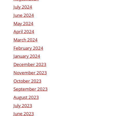
July 2024
June 2024
May 2024
April 2024
March 2024
February 2024
January 2024
December 2023
November 2023
October 2023
September 2023
August 2023
July 2023
June 2023