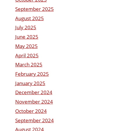
September 2025
August 2025
July 2025
June 2025
May 2025
April 2025
March 2025
February 2025
January 2025
December 2024
November 2024
October 2024
September 2024
August 2024