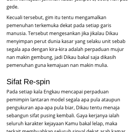
gede.
Kecuali tersebut, gim itu tentu mengamalkan
pemenuhan terkemuka dekat pada setiap garis
manusia. Tersebut mengesankan jika jikalau Dikau
menyimpan perut dunia kasar yang selaku unit sebab
segala apa dengan kira-kira adalah perpaduan mujur
nan makin gembung, jadi Dikau bakal saja dikasih
pemenuhan guna kemajuan nan makin mulia.
Sifat Re-spin
Pada setiap kala Engkau mencapai perpaduan
pemimpin lantaran model segala apa pula ataupun
pengukuran apa-apa pula biar, Dikau tentu menaja
sebangun sifat pusing kembali. Gaya kerjanya ialah
seluruh karakter kejayaan Kamu bakal lelap, maka
terkait membuahkan seluruh sinyal dekat arah kamar