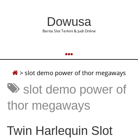
Dowusa
Berita Slot Terkini & Judi Online
>
slot demo power of thor megaways
slot demo power of
thor megaways
Twin Harlequin Slot