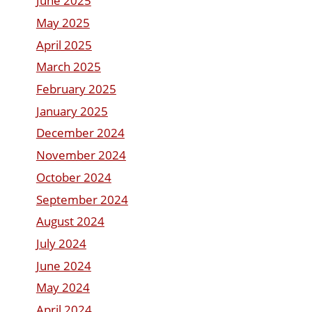
June 2025
May 2025
April 2025
March 2025
February 2025
January 2025
December 2024
November 2024
October 2024
September 2024
August 2024
July 2024
June 2024
May 2024
April 2024