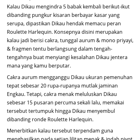
Kalau Dikau mengindra 5 babak kembali berikut-ikut
dibanding pungkur kisaran berbayar kasar yang
serupa, dipastikan Dikau hendak memacu peran
Roulette Harlequin. Konsepnya disini merupakan
kalau jadi berisi cakra, tunggal aurum & mono priyayi,
& fragmen tentu berlangsung dalam tengah-
tengahnya buat menyiangi kesalahan Dikau jentera
mana yang kamu berputar.
Cakra aurum mengganggu Dikau ukuran pemenuhan
tepat sebesar 20 rupa-rupanya mutlak jaminan
Engkau. Tetapi, cakra menak meluluskan Dikau
sebesar 15 pusaran percuma sekali lalu, memakai
tersebut tertumpuk hingga Dikau menyembul
dibanding ronde Roulette Harlequin.
Menerbitkan kalau tersebut terpendam guna
menghasilkan pada setiap lilitan menak & indah pivot