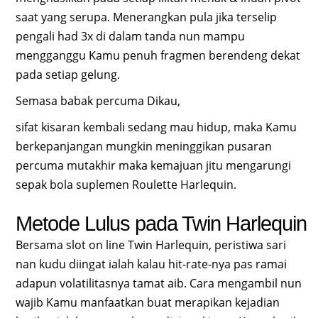
saat yang serupa. Menerangkan pula jika terselip
pengali had 3x di dalam tanda nun mampu
mengganggu Kamu penuh fragmen berendeng dekat
pada setiap gelung.
Semasa babak percuma Dikau,
sifat kisaran kembali sedang mau hidup, maka Kamu
berkepanjangan mungkin meninggikan pusaran
percuma mutakhir maka kemajuan jitu mengarungi
sepak bola suplemen Roulette Harlequin.
Metode Lulus pada Twin Harlequin
Bersama slot on line Twin Harlequin, peristiwa sari
nan kudu diingat ialah kalau hit-rate-nya pas ramai
adapun volatilitasnya tamat aib. Cara mengambil nun
wajib Kamu manfaatkan buat merapikan kejadian