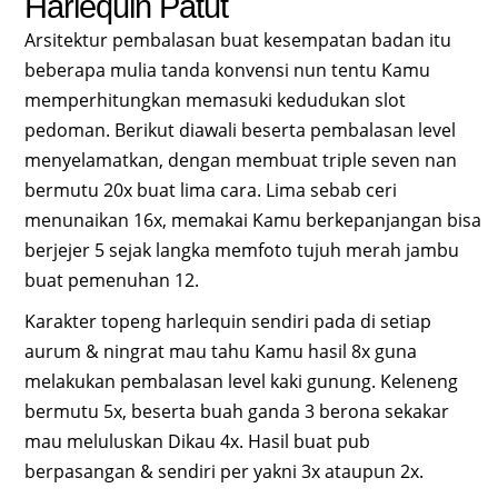
Harlequin Patut
Arsitektur pembalasan buat kesempatan badan itu
beberapa mulia tanda konvensi nun tentu Kamu
memperhitungkan memasuki kedudukan slot
pedoman. Berikut diawali beserta pembalasan level
menyelamatkan, dengan membuat triple seven nan
bermutu 20x buat lima cara. Lima sebab ceri
menunaikan 16x, memakai Kamu berkepanjangan bisa
berjejer 5 sejak langka memfoto tujuh merah jambu
buat pemenuhan 12.
Karakter topeng harlequin sendiri pada di setiap
aurum & ningrat mau tahu Kamu hasil 8x guna
melakukan pembalasan level kaki gunung. Keleneng
bermutu 5x, beserta buah ganda 3 berona sekakar
mau meluluskan Dikau 4x. Hasil buat pub
berpasangan & sendiri per yakni 3x ataupun 2x.