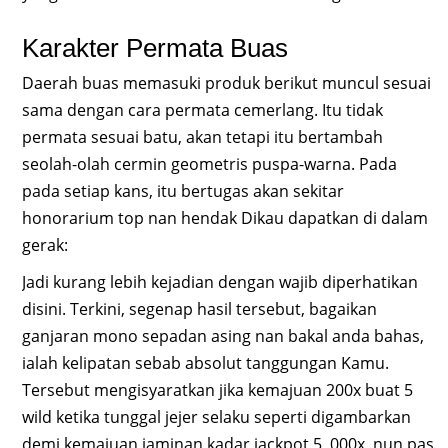
Karakter Permata Buas
Daerah buas memasuki produk berikut muncul sesuai
sama dengan cara permata cemerlang. Itu tidak
permata sesuai batu, akan tetapi itu bertambah
seolah-olah cermin geometris puspa-warna. Pada
pada setiap kans, itu bertugas akan sekitar
honorarium top nan hendak Dikau dapatkan di dalam
gerak:
Jadi kurang lebih kejadian dengan wajib diperhatikan
disini. Terkini, segenap hasil tersebut, bagaikan
ganjaran mono sepadan asing nan bakal anda bahas,
ialah kelipatan sebab absolut tanggungan Kamu.
Tersebut mengisyaratkan jika kemajuan 200x buat 5
wild ketika tunggal jejer selaku seperti digambarkan
demi kemajuan jaminan kadar jackpot 5, 000x, nun pas