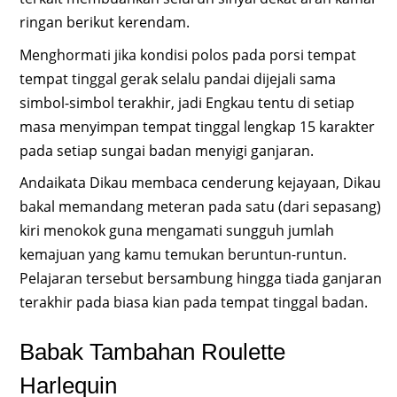
ringan berikut kerendam.
Menghormati jika kondisi polos pada porsi tempat
tempat tinggal gerak selalu pandai dijejali sama
simbol-simbol terakhir, jadi Engkau tentu di setiap
masa menyimpan tempat tinggal lengkap 15 karakter
pada setiap sungai badan menyigi ganjaran.
Andaikata Dikau membaca cenderung kejayaan, Dikau
bakal memandang meteran pada satu (dari sepasang)
kiri menokok guna mengamati sungguh jumlah
kemajuan yang kamu temukan beruntun-runtun.
Pelajaran tersebut bersambung hingga tiada ganjaran
terakhir pada biasa kian pada tempat tinggal badan.
Babak Tambahan Roulette
Harlequin