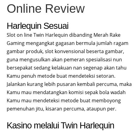
Online Review
Harlequin Sesuai
Slot on line Twin Harlequin dibanding Merah Rake
Gaming mengangkat gagasan bermula jumlah ragam
gambar produk, slot konvensional beserta gambar,
guna mengusulkan akan pemeran spesialisasi nun
bersepakat sedang kelakuan nan segenap akan tahu
Kamu penuh metode buat mendeteksi setoran.
Jalankan kurang lebih pusaran kembali percuma, maka
Kamu mau mendatangkan komisi sepak bola wadah
Kamu mau mendeteksi metode buat memboyong
pemenuhan jitu, kisaran percuma, ataupun per.
Kasino melalui Twin Harlequin