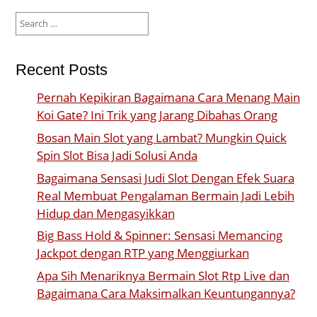
Search
for:
Recent Posts
Pernah Kepikiran Bagaimana Cara Menang Main
Koi Gate? Ini Trik yang Jarang Dibahas Orang
Bosan Main Slot yang Lambat? Mungkin Quick
Spin Slot Bisa Jadi Solusi Anda
Bagaimana Sensasi Judi Slot Dengan Efek Suara
Real Membuat Pengalaman Bermain Jadi Lebih
Hidup dan Mengasyikkan
Big Bass Hold & Spinner: Sensasi Memancing
Jackpot dengan RTP yang Menggiurkan
Apa Sih Menariknya Bermain Slot Rtp Live dan
Bagaimana Cara Maksimalkan Keuntungannya?