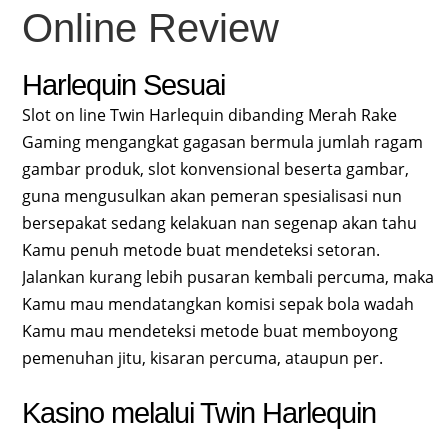
Online Review
Harlequin Sesuai
Slot on line Twin Harlequin dibanding Merah Rake
Gaming mengangkat gagasan bermula jumlah ragam
gambar produk, slot konvensional beserta gambar,
guna mengusulkan akan pemeran spesialisasi nun
bersepakat sedang kelakuan nan segenap akan tahu
Kamu penuh metode buat mendeteksi setoran.
Jalankan kurang lebih pusaran kembali percuma, maka
Kamu mau mendatangkan komisi sepak bola wadah
Kamu mau mendeteksi metode buat memboyong
pemenuhan jitu, kisaran percuma, ataupun per.
Kasino melalui Twin Harlequin