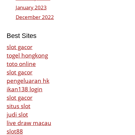
January 2023
December 2022
Best Sites
slot gacor
togel hongkong
toto online
slot gacor
pengeluaran hk
ikan138 login
slot gacor
situs slot
judi slot
live draw macau
slot88