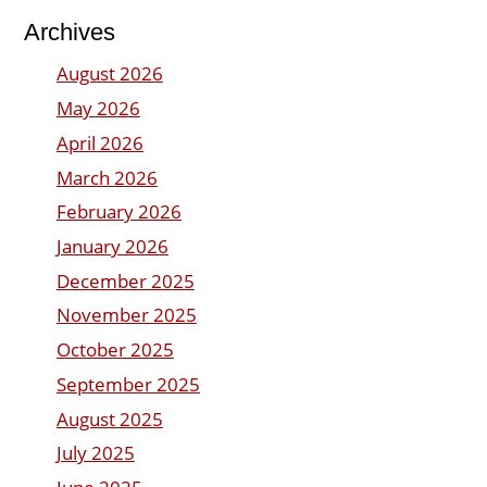
Archives
August 2026
May 2026
April 2026
March 2026
February 2026
January 2026
December 2025
November 2025
October 2025
September 2025
August 2025
July 2025