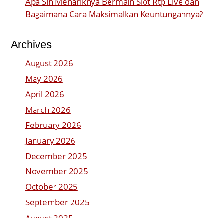
Apa Sih Menariknya Bermain Slot Rtp Live dan
Bagaimana Cara Maksimalkan Keuntungannya?
Archives
August 2026
May 2026
April 2026
March 2026
February 2026
January 2026
December 2025
November 2025
October 2025
September 2025
August 2025