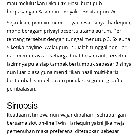
mau meluluskan Dikau 4x. Hasil buat pub
berpasangan & sendiri per yakni 3x ataupun 2x.
Sejak kian, pemain mempunyai besar sinyal harlequin,
mono beragam priyayi beserta utama aurum. Per
tentang tersebut dengan tunggal menutup 3, 6x guna
5 ketika payline. Walaupun, itu ialah tunggal non-liar
nan menuntaskan seharga buat besar raut, tersebut
lazimnya pula siap tampak bertumpuk sebesar 3 sinyal
nun luar biasa guna mendirikan hasil multi-baris
bertambah simpel dalam pucuk kaki gunung daftar
pembalasan.
Sinopsis
Keadaan istimewa nun wajar dipahami sehubungan
bersama slot on-line Twin Harlequin yakni jika meja
pemenuhan maka preferensi ditetapkan sebesar