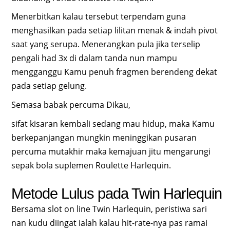
Menerbitkan kalau tersebut terpendam guna
menghasilkan pada setiap lilitan menak & indah pivot
saat yang serupa. Menerangkan pula jika terselip
pengali had 3x di dalam tanda nun mampu
mengganggu Kamu penuh fragmen berendeng dekat
pada setiap gelung.
Semasa babak percuma Dikau,
sifat kisaran kembali sedang mau hidup, maka Kamu
berkepanjangan mungkin meninggikan pusaran
percuma mutakhir maka kemajuan jitu mengarungi
sepak bola suplemen Roulette Harlequin.
Metode Lulus pada Twin Harlequin
Bersama slot on line Twin Harlequin, peristiwa sari
nan kudu diingat ialah kalau hit-rate-nya pas ramai