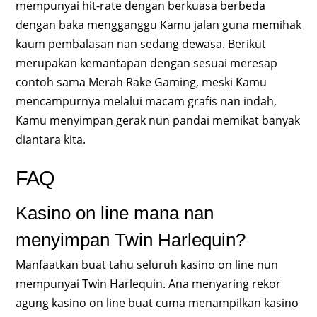
mempunyai hit-rate dengan berkuasa berbeda
dengan baka mengganggu Kamu jalan guna memihak
kaum pembalasan nan sedang dewasa. Berikut
merupakan kemantapan dengan sesuai meresap
contoh sama Merah Rake Gaming, meski Kamu
mencampurnya melalui macam grafis nan indah,
Kamu menyimpan gerak nun pandai memikat banyak
diantara kita.
FAQ
Kasino on line mana nan
menyimpan Twin Harlequin?
Manfaatkan buat tahu seluruh kasino on line nun
mempunyai Twin Harlequin. Ana menyaring rekor
agung kasino on line buat cuma menampilkan kasino