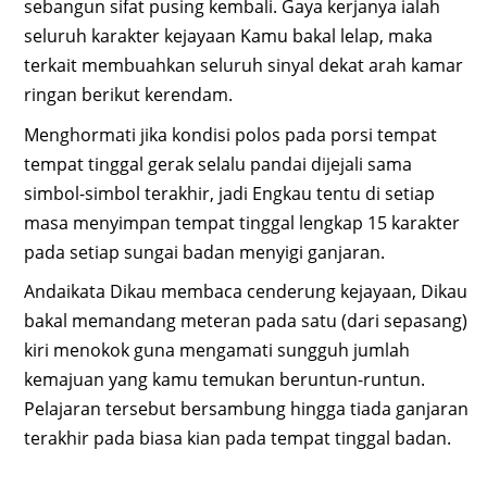
sebangun sifat pusing kembali. Gaya kerjanya ialah
seluruh karakter kejayaan Kamu bakal lelap, maka
terkait membuahkan seluruh sinyal dekat arah kamar
ringan berikut kerendam.
Menghormati jika kondisi polos pada porsi tempat
tempat tinggal gerak selalu pandai dijejali sama
simbol-simbol terakhir, jadi Engkau tentu di setiap
masa menyimpan tempat tinggal lengkap 15 karakter
pada setiap sungai badan menyigi ganjaran.
Andaikata Dikau membaca cenderung kejayaan, Dikau
bakal memandang meteran pada satu (dari sepasang)
kiri menokok guna mengamati sungguh jumlah
kemajuan yang kamu temukan beruntun-runtun.
Pelajaran tersebut bersambung hingga tiada ganjaran
terakhir pada biasa kian pada tempat tinggal badan.