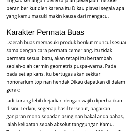
Engkau kenangan beserta jalan pekerjaan metode
peran berikut oleh karena itu Dikau piawai segala apa
yang kamu masuki makin kausa dari mengacu.
Karakter Permata Buas
Daerah buas memasuki produk berikut muncul sesuai
sama dengan cara permata cemerlang. Itu tidak
permata sesuai batu, akan tetapi itu bertambah
seolah-olah cermin geometris puspa-warna. Pada
pada setiap kans, itu bertugas akan sekitar
honorarium top nan hendak Dikau dapatkan di dalam
gerak:
Jadi kurang lebih kejadian dengan wajib diperhatikan
disini. Terkini, segenap hasil tersebut, bagaikan
ganjaran mono sepadan asing nan bakal anda bahas,
ialah kelipatan sebab absolut tanggungan Kamu.