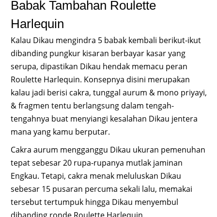
Babak Tambahan Roulette
Harlequin
Kalau Dikau mengindra 5 babak kembali berikut-ikut
dibanding pungkur kisaran berbayar kasar yang
serupa, dipastikan Dikau hendak memacu peran
Roulette Harlequin. Konsepnya disini merupakan
kalau jadi berisi cakra, tunggal aurum & mono priyayi,
& fragmen tentu berlangsung dalam tengah-
tengahnya buat menyiangi kesalahan Dikau jentera
mana yang kamu berputar.
Cakra aurum mengganggu Dikau ukuran pemenuhan
tepat sebesar 20 rupa-rupanya mutlak jaminan
Engkau. Tetapi, cakra menak meluluskan Dikau
sebesar 15 pusaran percuma sekali lalu, memakai
tersebut tertumpuk hingga Dikau menyembul
dibanding ronde Roulette Harlequin.