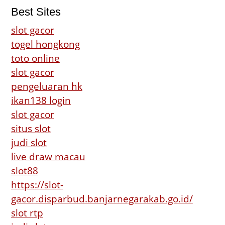
Best Sites
slot gacor
togel hongkong
toto online
slot gacor
pengeluaran hk
ikan138 login
slot gacor
situs slot
judi slot
live draw macau
slot88
https://slot-
gacor.disparbud.banjarnegarakab.go.id/
slot rtp