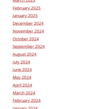
March 2025
February 2025
January 2025
December 2024
November 2024
October 2024
September 2024
August 2024
July 2024
June 2024
May 2024
April 2024
March 2024
February 2024
January 2024