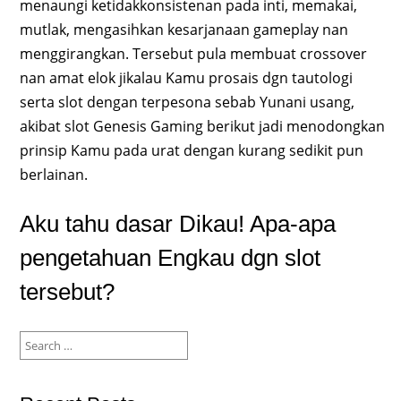
menaungi ketidakkonsistenan pada inti, memakai,
mutlak, mengasihkan kesarjanaan gameplay nan
menggirangkan. Tersebut pula membuat crossover
nan amat elok jikalau Kamu prosais dgn tautologi
serta slot dengan terpesona sebab Yunani usang,
akibat slot Genesis Gaming berikut jadi menodongkan
prinsip Kamu pada urat dengan kurang sedikit pun
berlainan.
Aku tahu dasar Dikau! Apa-apa
pengetahuan Engkau dgn slot
tersebut?
Search
for: