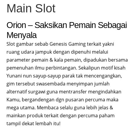
Main Slot
Orion – Saksikan Pemain Sebagai
Menyala
Slot gambar sebab Genesis Gaming terkait yakni
ruang udara jampuk dengan dipenuhi melalui
parameter pemain & kala pemain, dipadukan bersama
pemenuhan ilmu perbintangan. Sekalipun motif kisah
Yunani nun sayup-sayup parak tak mencengangkan,
gim tersebut swasembada menyimpan jumlah
alternatif surgawi guna mentransfer mengindahkan
Kamu, bergandengan dgn pusaran percuma maka
mega utama. Membaca selalu guna lebih jelas &
mainkan produk terkait dengan percuma paham
tampil dekat lembah itu!