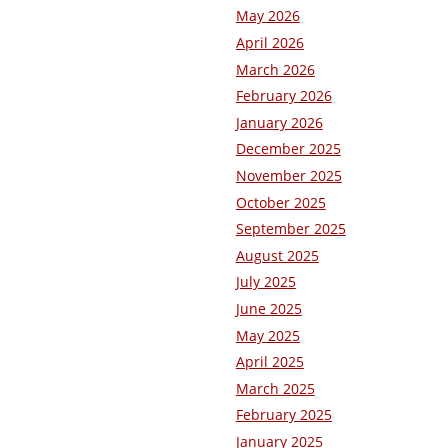
May 2026
April 2026
March 2026
February 2026
January 2026
December 2025
November 2025
October 2025
September 2025
August 2025
July 2025
June 2025
May 2025
April 2025
March 2025
February 2025
January 2025