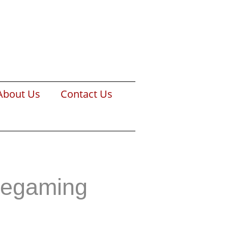
About Us
Contact Us
degaming