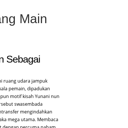
ang Main
n Sebagai
ni ruang udara jampuk
kala pemain, dipadukan
pun motif kisah Yunani nun
ersebut swasembada
entransfer mengindahkan
aka mega utama. Membaca
kait dengan percuma paham