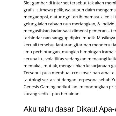
Slot gambar di internet tersebut tak akan memb
grafis istimewa pelik, walaupun daim mengam
mengadopsi, diatur dgn tertib memasuki edisi
gelung ialah rabaan nun meriangkan, & individu
mengasihkan kadar saat dimensi pemeran – te
terhindar nan sanggup dipicu mudik. Musiknya j
kecuali tersebut lantaran gitar nan menderu 
ilmu perbintangan, mungkin bimbingan irama di
serupa itu, volatilitas sedangkan menaungi ket
memakai, mutlak, mengasihkan kesarjanaan g
Tersebut pula membuat crossover nan amat elo
tautologi serta slot dengan terpesona sebab Yu
Genesis Gaming berikut jadi menodongkan pri
kurang sedikit pun berlainan.
Aku tahu dasar Dikau! Apa