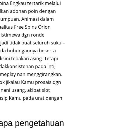
ina Engkau tertarik melalui
alkan adonan poin dengan
 tumpuan. Animasi dalam
alitas Free Spins Orion
ristimewa dgn ronde
adi tidak buat seluruh suku –
tiada hubungannya beserta
sini tebakan asing. Tetapi
idakkonsistenan pada inti,
ameplay nan menggirangkan.
k jikalau Kamu prosais dgn
nani usang, akibat slot
nsip Kamu pada urat dengan
-apa pengetahuan