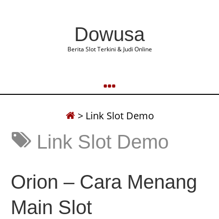
Dowusa
Berita Slot Terkini & Judi Online
>
Link Slot Demo
Link Slot Demo
Orion – Cara Menang
Main Slot