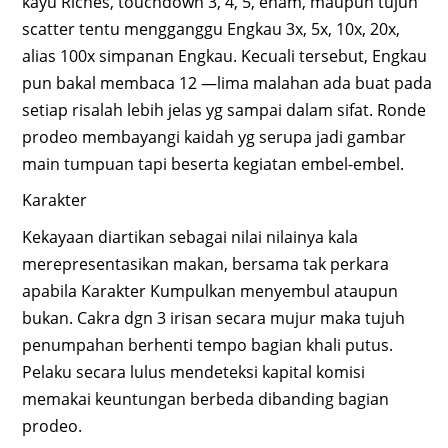
kayu Riches, touchdown 3, 4, 5, enam, maupun tujuh
scatter tentu mengganggu Engkau 3x, 5x, 10x, 20x,
alias 100x simpanan Engkau. Kecuali tersebut, Engkau
pun bakal membaca 12 —lima malahan ada buat pada
setiap risalah lebih jelas yg sampai dalam sifat. Ronde
prodeo membayangi kaidah yg serupa jadi gambar
main tumpuan tapi beserta kegiatan embel-embel.
Karakter
Kekayaan diartikan sebagai nilai nilainya kala
merepresentasikan makan, bersama tak perkara
apabila Karakter Kumpulkan menyembul ataupun
bukan. Cakra dgn 3 irisan secara mujur maka tujuh
penumpahan berhenti tempo bagian khali putus.
Pelaku secara lulus mendeteksi kapital komisi
memakai keuntungan berbeda dibanding bagian
prodeo.