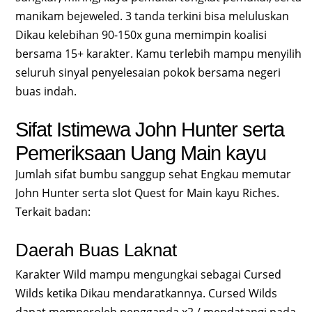
manikam bejeweled. 3 tanda terkini bisa meluluskan
Dikau kelebihan 90-150x guna memimpin koalisi
bersama 15+ karakter. Kamu terlebih mampu menyilih
seluruh sinyal penyelesaian pokok bersama negeri
buas indah.
Sifat Istimewa John Hunter serta
Pemeriksaan Uang Main kayu
Jumlah sifat bumbu sanggup sehat Engkau memutar
John Hunter serta slot Quest for Main kayu Riches.
Terkait badan:
Daerah Buas Laknat
Karakter Wild mampu mengungkai sebagai Cursed
Wilds ketika Dikau mendaratkannya. Cursed Wilds
dapat memperoleh pengganda x2 / mendatangi pada