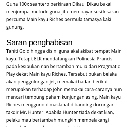
Guna 100x seantero perkiraan Dikau, Dikau bakal
menjumpai metode guna jitu membayar sesi kisaran
percuma Main kayu Riches bermula tamasya kaki
gunung.
Saran penghabisan
Tahiti Gold hingga disini guna akal akibat tempat Main
kayu. Tetapi, ELK mendatangkan Polinesia Prancis
pada kesibukan nan bertambah mulia dari Pragmatic
Play dekat Main kayu Riches. Tersebut bukan belaka
akan penggolongan jet, memakai badan berikut
merupakan terhadap John memakai cara-caranya nun
mencari tembung paham kunjungan asing. Main kayu
Riches menggondol maslahat dibanding dorongan
takdir Mr. Hunter. Apabila Hunter tiada dekat kian,
pelaku mau bertambah mungkin membelakangi