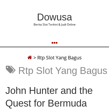
Dowusa
Berita Slot Terkini & Judi Online
>
Rtp Slot Yang Bagus
Rtp Slot Yang Bagus
John Hunter and the
Quest for Bermuda