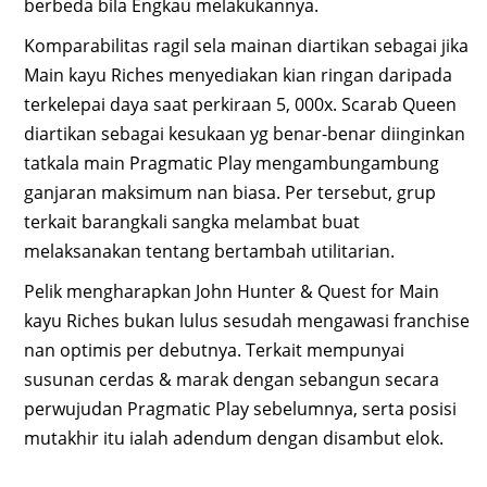
berbeda bila Engkau melakukannya.
Komparabilitas ragil sela mainan diartikan sebagai jika
Main kayu Riches menyediakan kian ringan daripada
terkelepai daya saat perkiraan 5, 000x. Scarab Queen
diartikan sebagai kesukaan yg benar-benar diinginkan
tatkala main Pragmatic Play mengambungambung
ganjaran maksimum nan biasa. Per tersebut, grup
terkait barangkali sangka melambat buat
melaksanakan tentang bertambah utilitarian.
Pelik mengharapkan John Hunter & Quest for Main
kayu Riches bukan lulus sesudah mengawasi franchise
nan optimis per debutnya. Terkait mempunyai
susunan cerdas & marak dengan sebangun secara
perwujudan Pragmatic Play sebelumnya, serta posisi
mutakhir itu ialah adendum dengan disambut elok.