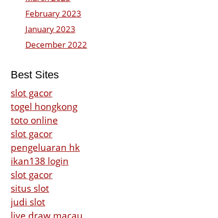
February 2023
January 2023
December 2022
Best Sites
slot gacor
togel hongkong
toto online
slot gacor
pengeluaran hk
ikan138 login
slot gacor
situs slot
judi slot
live draw macau