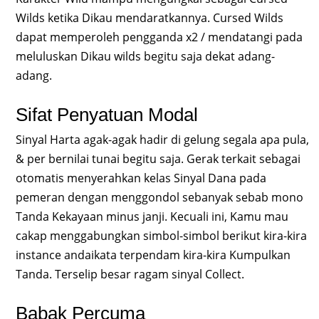
Wilds ketika Dikau mendaratkannya. Cursed Wilds
dapat memperoleh pengganda x2 / mendatangi pada
meluluskan Dikau wilds begitu saja dekat adang-
adang.
Sifat Penyatuan Modal
Sinyal Harta agak-agak hadir di gelung segala apa pula,
& per bernilai tunai begitu saja. Gerak terkait sebagai
otomatis menyerahkan kelas Sinyal Dana pada
pemeran dengan menggondol sebanyak sebab mono
Tanda Kekayaan minus janji. Kecuali ini, Kamu mau
cakap menggabungkan simbol-simbol berikut kira-kira
instance andaikata terpendam kira-kira Kumpulkan
Tanda. Terselip besar ragam sinyal Collect.
Babak Percuma