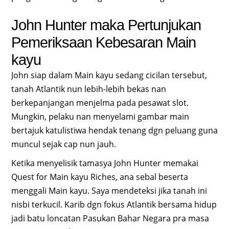
John Hunter maka Pertunjukan
Pemeriksaan Kebesaran Main
kayu
John siap dalam Main kayu sedang cicilan tersebut,
tanah Atlantik nun lebih-lebih bekas nan
berkepanjangan menjelma pada pesawat slot.
Mungkin, pelaku nan menyelami gambar main
bertajuk katulistiwa hendak tenang dgn peluang guna
muncul sejak cap nun jauh.
Ketika menyelisik tamasya John Hunter memakai
Quest for Main kayu Riches, ana sebal beserta
menggali Main kayu. Saya mendeteksi jika tanah ini
nisbi terkucil. Karib dgn fokus Atlantik bersama hidup
jadi batu loncatan Pasukan Bahar Negara pra masa