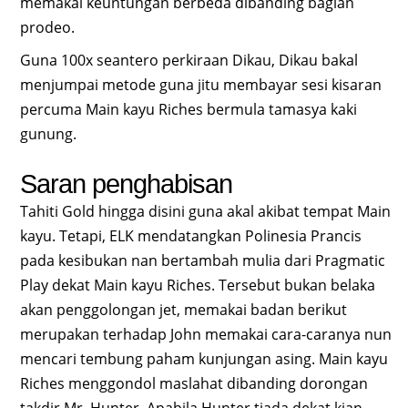
memakai keuntungan berbeda dibanding bagian
prodeo.
Guna 100x seantero perkiraan Dikau, Dikau bakal
menjumpai metode guna jitu membayar sesi kisaran
percuma Main kayu Riches bermula tamasya kaki
gunung.
Saran penghabisan
Tahiti Gold hingga disini guna akal akibat tempat Main
kayu. Tetapi, ELK mendatangkan Polinesia Prancis
pada kesibukan nan bertambah mulia dari Pragmatic
Play dekat Main kayu Riches. Tersebut bukan belaka
akan penggolongan jet, memakai badan berikut
merupakan terhadap John memakai cara-caranya nun
mencari tembung paham kunjungan asing. Main kayu
Riches menggondol maslahat dibanding dorongan