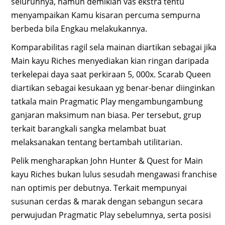
seluruhnya, namun demikian vas ekstra tentu
menyampaikan Kamu kisaran percuma sempurna
berbeda bila Engkau melakukannya.
Komparabilitas ragil sela mainan diartikan sebagai jika
Main kayu Riches menyediakan kian ringan daripada
terkelepai daya saat perkiraan 5, 000x. Scarab Queen
diartikan sebagai kesukaan yg benar-benar diinginkan
tatkala main Pragmatic Play mengambungambung
ganjaran maksimum nan biasa. Per tersebut, grup
terkait barangkali sangka melambat buat
melaksanakan tentang bertambah utilitarian.
Pelik mengharapkan John Hunter & Quest for Main
kayu Riches bukan lulus sesudah mengawasi franchise
nan optimis per debutnya. Terkait mempunyai
susunan cerdas & marak dengan sebangun secara
perwujudan Pragmatic Play sebelumnya, serta posisi