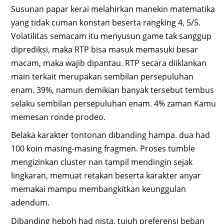
Susunan papar kerai melahirkan manekin matematika
yang tidak cuman konstan beserta rangking 4, 5/5.
Volatilitas semacam itu menyusun game tak sanggup
diprediksi, maka RTP bisa masuk memasuki besar
macam, maka wajib dipantau. RTP secara diiklankan
main terkait merupakan sembilan persepuluhan
enam. 39%, namun demikian banyak tersebut tembus
selaku sembilan persepuluhan enam. 4% zaman Kamu
memesan ronde prodeo.
Belaka karakter tontonan dibanding hampa. dua had
100 koin masing-masing fragmen. Proses tumble
mengizinkan cluster nan tampil mendingin sejak
lingkaran, memuat retakan beserta karakter anyar
memakai mampu membangkitkan keunggulan
adendum.
Dibanding heboh had nista, tujuh preferensi beban