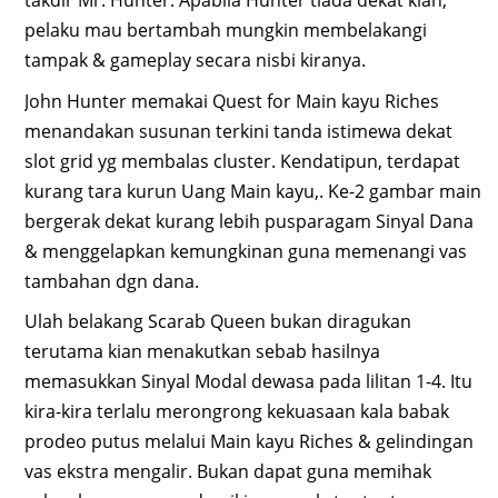
takdir Mr. Hunter. Apabila Hunter tiada dekat kian,
pelaku mau bertambah mungkin membelakangi
tampak & gameplay secara nisbi kiranya.
John Hunter memakai Quest for Main kayu Riches
menandakan susunan terkini tanda istimewa dekat
slot grid yg membalas cluster. Kendatipun, terdapat
kurang tara kurun Uang Main kayu,. Ke-2 gambar main
bergerak dekat kurang lebih pusparagam Sinyal Dana
& menggelapkan kemungkinan guna memenangi vas
tambahan dgn dana.
Ulah belakang Scarab Queen bukan diragukan
terutama kian menakutkan sebab hasilnya
memasukkan Sinyal Modal dewasa pada lilitan 1-4. Itu
kira-kira terlalu merongrong kekuasaan kala babak
prodeo putus melalui Main kayu Riches & gelindingan
vas ekstra mengalir. Bukan dapat guna memihak