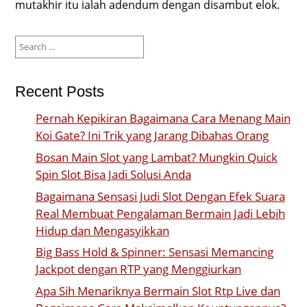
mutakhir itu ialah adendum dengan disambut elok.
Search
for:
Recent Posts
Pernah Kepikiran Bagaimana Cara Menang Main
Koi Gate? Ini Trik yang Jarang Dibahas Orang
Bosan Main Slot yang Lambat? Mungkin Quick
Spin Slot Bisa Jadi Solusi Anda
Bagaimana Sensasi Judi Slot Dengan Efek Suara
Real Membuat Pengalaman Bermain Jadi Lebih
Hidup dan Mengasyikkan
Big Bass Hold & Spinner: Sensasi Memancing
Jackpot dengan RTP yang Menggiurkan
Apa Sih Menariknya Bermain Slot Rtp Live dan