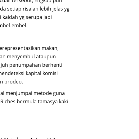
ecuali tersebut, Engkau pun
setiap risalah lebih jelas yg
kaidah yg serupa jadi
mbel-embel.
 merepresentasikan makan,
lkan menyembul ataupun
tujuh penumpahan berhenti
mendeteksi kapital komisi
n prodeo.
akal menjumpai metode guna
 Riches bermula tamasya kaki