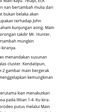
at Main kayu. Tetapi, ELK
an nan bertambah mulia dari
ut bukan belaka akan
upakan terhadap John
aham kunjungan asing. Main
orongan takdir Mr. Hunter.
bertambah mungkin
 kiranya.
ches menandakan susunan
las cluster. Kendatipun,
Ke-2 gambar main bergerak
& menggelapkan kemungkinan
terutama kian menakutkan
pada lilitan 1-4. Itu kira-
 prodeo putus melalui Main