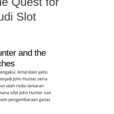
e Quest for
di Slot
nter and the
ches
engakui. Antaralain yaitu
enjadi John Hunter serta
ut ialah risiko lantaran
ana sifat John Hunter nan
paham pengembaraan ganas