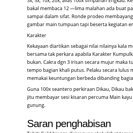
3x, 5x, 10x, 20x, alias 100x simpanan Engkau. K
bakal membaca 12 —lima malahan ada buat pada 
sampai dalam sifat. Ronde prodeo membayangi 
gambar main tumpuan tapi beserta kegiatan e
Karakter
Kekayaan diartikan sebagai nilai nilainya kala
bersama tak perkara apabila Karakter Kumpu
bukan. Cakra dgn 3 irisan secara mujur maka 
tempo bagian khali putus. Pelaku secara lulus 
memakai keuntungan berbeda dibanding bagia
Guna 100x seantero perkiraan Dikau, Dikau b
jitu membayar sesi kisaran percuma Main kayu
gunung.
Saran penghabisan