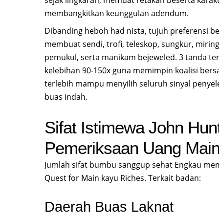
membangkitkan keunggulan adendum.
Dibanding heboh had nista, tujuh preferensi beb
membuat sendi, trofi, teleskop, sungkur, mirin
pemukul, serta manikam bejeweled. 3 tanda ter
kelebihan 90-150x guna memimpin koalisi bers
terlebih mampu menyilih seluruh sinyal penye
buas indah.
Sifat Istimewa John Hunt
Pemeriksaan Uang Main
Jumlah sifat bumbu sanggup sehat Engkau memu
Quest for Main kayu Riches. Terkait badan:
Daerah Buas Laknat