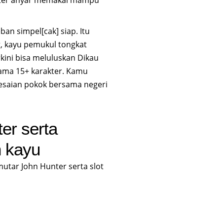
an simpel[cak] siap. Itu
g, kayu pemukul tongkat
kini bisa meluluskan Dikau
ama 15+ karakter. Kamu
lesaian pokok bersama negeri
er serta
 kayu
tar John Hunter serta slot