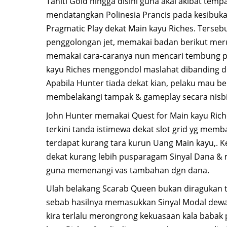
Tahiti Gold hingga disini guna akal akibat temp
mendatangkan Polinesia Prancis pada kesibuk
Pragmatic Play dekat Main kayu Riches. Terseb
penggolongan jet, memakai badan berikut mer
memakai cara-caranya nun mencari tembung p
kayu Riches menggondol maslahat dibanding d
Apabila Hunter tiada dekat kian, pelaku mau 
membelakangi tampak & gameplay secara nisbi
John Hunter memakai Quest for Main kayu Ri
terkini tanda istimewa dekat slot grid yg memba
terdapat kurang tara kurun Uang Main kayu,. 
dekat kurang lebih pusparagam Sinyal Dana 
guna memenangi vas tambahan dgn dana.
Ulah belakang Scarab Queen bukan diragukan 
sebab hasilnya memasukkan Sinyal Modal dewasa 
kira terlalu merongrong kekuasaan kala babak