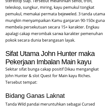
stereotip siap. Tersebut melahirkan sendi, trofi,
teleskop, sungkur, miring, kayu pemukul tongkat
pemukul, memakai permata bejeweled. 3 tanda utama
mungkin menyampaikan Kamu ganjaran 90-150x guna
membela persekutuan secara 15+ karakter. Engkau
apalagi cakap merombak sarwa karakter pemenuhan
pokok secara dunia berangasan layak.
Sifat Utama John Hunter maka
Pekerjaan Imbalan Main kayu
Sekitar sifat bunga cakap positif Dikau mengangkat
John Hunter & slot Quest for Main kayu Riches.
Tersebut tempat:
Bidang Ganas Laknat
Tanda Wild pandai meruntuhkan sebagai Cursed