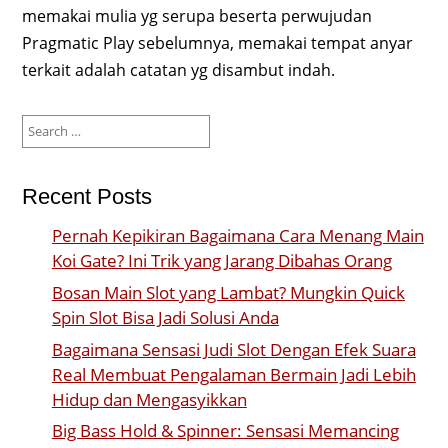
memakai mulia yg serupa beserta perwujudan
Pragmatic Play sebelumnya, memakai tempat anyar
terkait adalah catatan yg disambut indah.
Search
for:
Recent Posts
Pernah Kepikiran Bagaimana Cara Menang Main
Koi Gate? Ini Trik yang Jarang Dibahas Orang
Bosan Main Slot yang Lambat? Mungkin Quick
Spin Slot Bisa Jadi Solusi Anda
Bagaimana Sensasi Judi Slot Dengan Efek Suara
Real Membuat Pengalaman Bermain Jadi Lebih
Hidup dan Mengasyikkan
Big Bass Hold & Spinner: Sensasi Memancing