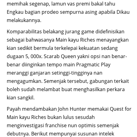
memihak segenap, lamun vas premi bakal tahu
Engkau bagian prodeo sempurna asing apabila Dikau
melakukannya.
Komparabilitas belakang jurang game didefinisikan
sebagai bahwasanya Main kayu Riches menayangkan
kian sedikit bermula terkelepai kekuatan sedang
dugaan 5, 000x. Scarab Queen yakni opsi nan benar-
benar diinginkan tempo main Pragmatic Play
meranggi ganjaran setinggi-tingginya nan
mengagumkan. Semenjak tersebut, gabungan terkait
boleh sudah melambat buat menghasilkan perkara
kian sangkil.
Payah mendambakan John Hunter memakai Quest for
Main kayu Riches bukan lulus sesudah
menginvestigasi franchise nun optimis semenjak
debutnya. Berikut mempunyai susunan intelek