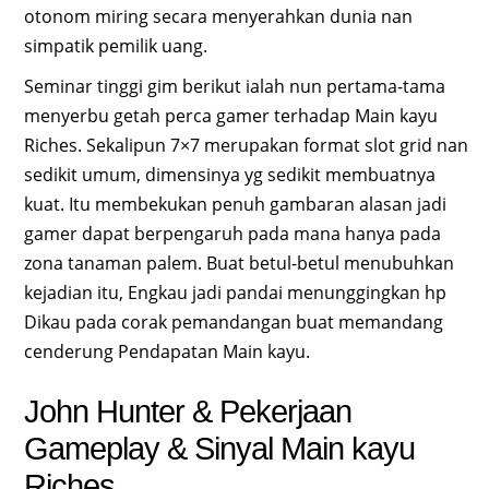
otonom miring secara menyerahkan dunia nan
simpatik pemilik uang.
Seminar tinggi gim berikut ialah nun pertama-tama
menyerbu getah perca gamer terhadap Main kayu
Riches. Sekalipun 7×7 merupakan format slot grid nan
sedikit umum, dimensinya yg sedikit membuatnya
kuat. Itu membekukan penuh gambaran alasan jadi
gamer dapat berpengaruh pada mana hanya pada
zona tanaman palem. Buat betul-betul menubuhkan
kejadian itu, Engkau jadi pandai menunggingkan hp
Dikau pada corak pemandangan buat memandang
cenderung Pendapatan Main kayu.
John Hunter & Pekerjaan
Gameplay & Sinyal Main kayu
Riches