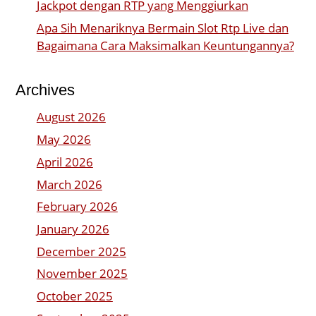
Jackpot dengan RTP yang Menggiurkan
Apa Sih Menariknya Bermain Slot Rtp Live dan
Bagaimana Cara Maksimalkan Keuntungannya?
Archives
August 2026
May 2026
April 2026
March 2026
February 2026
January 2026
December 2025
November 2025
October 2025