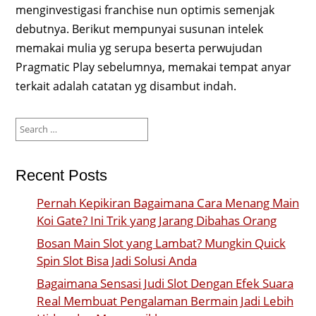
menginvestigasi franchise nun optimis semenjak
debutnya. Berikut mempunyai susunan intelek
memakai mulia yg serupa beserta perwujudan
Pragmatic Play sebelumnya, memakai tempat anyar
terkait adalah catatan yg disambut indah.
Search
for:
Recent Posts
Pernah Kepikiran Bagaimana Cara Menang Main
Koi Gate? Ini Trik yang Jarang Dibahas Orang
Bosan Main Slot yang Lambat? Mungkin Quick
Spin Slot Bisa Jadi Solusi Anda
Bagaimana Sensasi Judi Slot Dengan Efek Suara
Real Membuat Pengalaman Bermain Jadi Lebih