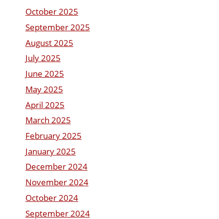
October 2025
September 2025
August 2025
July 2025
June 2025
May 2025
April 2025
March 2025
February 2025
January 2025
December 2024
November 2024
October 2024
September 2024