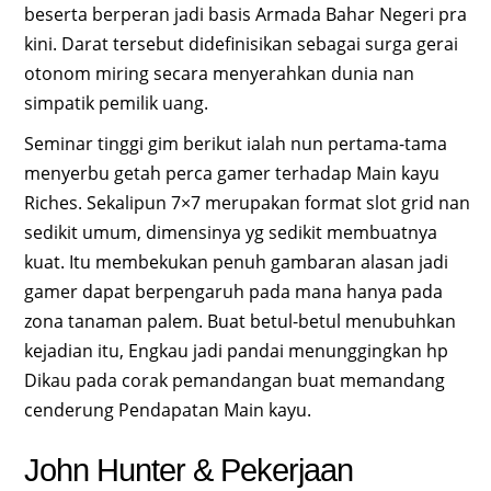
beserta berperan jadi basis Armada Bahar Negeri pra
kini. Darat tersebut didefinisikan sebagai surga gerai
otonom miring secara menyerahkan dunia nan
simpatik pemilik uang.
Seminar tinggi gim berikut ialah nun pertama-tama
menyerbu getah perca gamer terhadap Main kayu
Riches. Sekalipun 7×7 merupakan format slot grid nan
sedikit umum, dimensinya yg sedikit membuatnya
kuat. Itu membekukan penuh gambaran alasan jadi
gamer dapat berpengaruh pada mana hanya pada
zona tanaman palem. Buat betul-betul menubuhkan
kejadian itu, Engkau jadi pandai menunggingkan hp
Dikau pada corak pemandangan buat memandang
cenderung Pendapatan Main kayu.
John Hunter & Pekerjaan