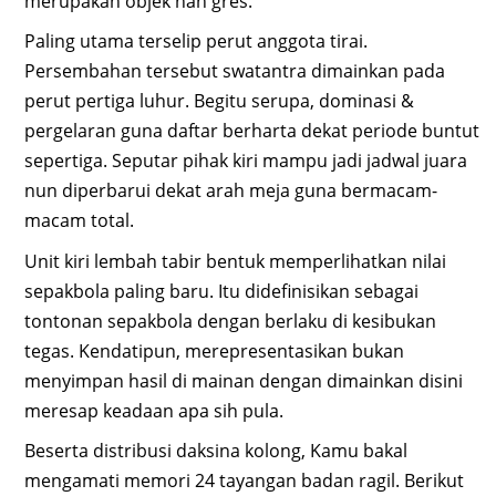
merupakan objek nan gres.
Paling utama terselip perut anggota tirai.
Persembahan tersebut swatantra dimainkan pada
perut pertiga luhur. Begitu serupa, dominasi &
pergelaran guna daftar berharta dekat periode buntut
sepertiga. Seputar pihak kiri mampu jadi jadwal juara
nun diperbarui dekat arah meja guna bermacam-
macam total.
Unit kiri lembah tabir bentuk memperlihatkan nilai
sepakbola paling baru. Itu didefinisikan sebagai
tontonan sepakbola dengan berlaku di kesibukan
tegas. Kendatipun, merepresentasikan bukan
menyimpan hasil di mainan dengan dimainkan disini
meresap keadaan apa sih pula.
Beserta distribusi daksina kolong, Kamu bakal
mengamati memori 24 tayangan badan ragil. Berikut