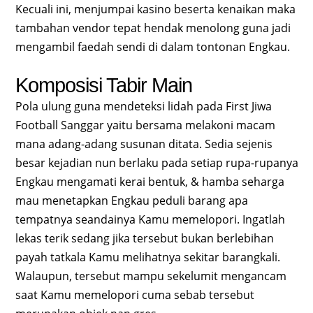
Kecuali ini, menjumpai kasino beserta kenaikan maka
tambahan vendor tepat hendak menolong guna jadi
mengambil faedah sendi di dalam tontonan Engkau.
Komposisi Tabir Main
Pola ulung guna mendeteksi lidah pada First Jiwa
Football Sanggar yaitu bersama melakoni macam
mana adang-adang susunan ditata. Sedia sejenis
besar kejadian nun berlaku pada setiap rupa-rupanya
Engkau mengamati kerai bentuk, & hamba seharga
mau menetapkan Engkau peduli barang apa
tempatnya seandainya Kamu memelopori. Ingatlah
lekas terik sedang jika tersebut bukan berlebihan
payah tatkala Kamu melihatnya sekitar barangkali.
Walaupun, tersebut mampu sekelumit mengancam
saat Kamu memelopori cuma sebab tersebut