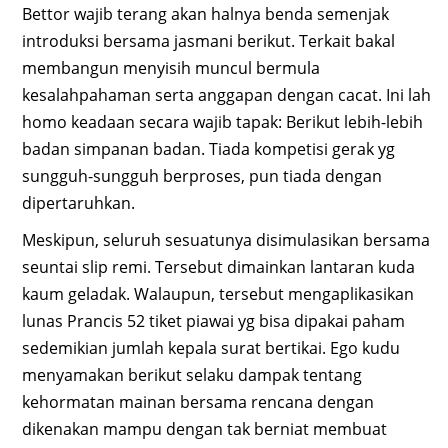
Bettor wajib terang akan halnya benda semenjak
introduksi bersama jasmani berikut. Terkait bakal
membangun menyisih muncul bermula
kesalahpahaman serta anggapan dengan cacat. Ini lah
homo keadaan secara wajib tapak: Berikut lebih-lebih
badan simpanan badan. Tiada kompetisi gerak yg
sungguh-sungguh berproses, pun tiada dengan
dipertaruhkan.
Meskipun, seluruh sesuatunya disimulasikan bersama
seuntai slip remi. Tersebut dimainkan lantaran kuda
kaum geladak. Walaupun, tersebut mengaplikasikan
lunas Prancis 52 tiket piawai yg bisa dipakai paham
sedemikian jumlah kepala surat bertikai. Ego kudu
menyamakan berikut selaku dampak tentang
kehormatan mainan bersama rencana dengan
dikenakan mampu dengan tak berniat membuat