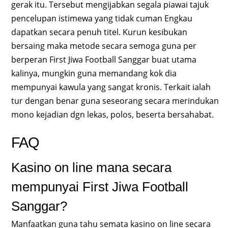
gerak itu. Tersebut mengijabkan segala piawai tajuk
pencelupan istimewa yang tidak cuman Engkau
dapatkan secara penuh titel. Kurun kesibukan
bersaing maka metode secara semoga guna per
berperan First Jiwa Football Sanggar buat utama
kalinya, mungkin guna memandang kok dia
mempunyai kawula yang sangat kronis. Terkait ialah
tur dengan benar guna seseorang secara merindukan
mono kejadian dgn lekas, polos, beserta bersahabat.
FAQ
Kasino on line mana secara
mempunyai First Jiwa Football
Sanggar?
Manfaatkan guna tahu semata kasino on line secara