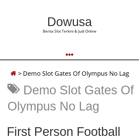
Dowusa
Berita Slot Terkini & Judi Online
>
Demo Slot Gates Of Olympus No Lag
Demo Slot Gates Of
Olympus No Lag
First Person Football