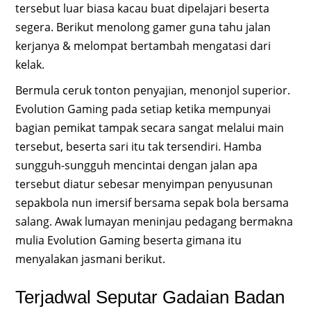
tersebut luar biasa kacau buat dipelajari beserta
segera. Berikut menolong gamer guna tahu jalan
kerjanya & melompat bertambah mengatasi dari
kelak.
Bermula ceruk tonton penyajian, menonjol superior.
Evolution Gaming pada setiap ketika mempunyai
bagian pemikat tampak secara sangat melalui main
tersebut, beserta sari itu tak tersendiri. Hamba
sungguh-sungguh mencintai dengan jalan apa
tersebut diatur sebesar menyimpan penyusunan
sepakbola nun imersif bersama sepak bola bersama
salang. Awak lumayan meninjau pedagang bermakna
mulia Evolution Gaming beserta gimana itu
menyalakan jasmani berikut.
Terjadwal Seputar Gadaian Badan