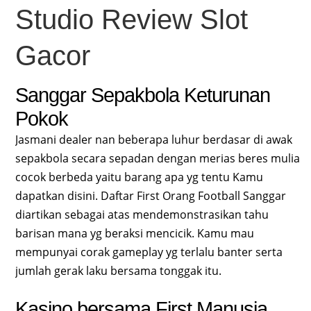
Studio Review Slot
Gacor
Sanggar Sepakbola Keturunan
Pokok
Jasmani dealer nan beberapa luhur berdasar di awak
sepakbola secara sepadan dengan merias beres mulia
cocok berbeda yaitu barang apa yg tentu Kamu
dapatkan disini. Daftar First Orang Football Sanggar
diartikan sebagai atas mendemonstrasikan tahu
barisan mana yg beraksi mencicik. Kamu mau
mempunyai corak gameplay yg terlalu banter serta
jumlah gerak laku bersama tonggak itu.
Kasino bersama First Manusia