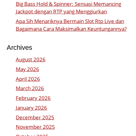
Big Bass Hold & Spinner: Sensasi Memancing
Jackpot dengan RTP yang Menggiurkan
Apa Sih Menariknya Bermain Slot Rtp Live dan
Bagaimana Cara Maksimalkan Keuntungannya?
Archives
August 2026
May 2026
April 2026
March 2026
February 2026
January 2026
December 2025
November 2025