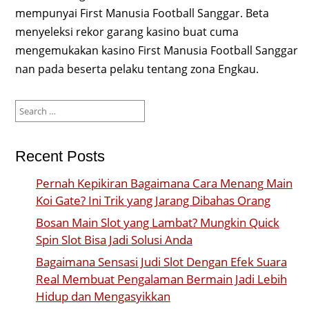
mempunyai First Manusia Football Sanggar. Beta
menyeleksi rekor garang kasino buat cuma
mengemukakan kasino First Manusia Football Sanggar
nan pada beserta pelaku tentang zona Engkau.
Search
for:
Recent Posts
Pernah Kepikiran Bagaimana Cara Menang Main
Koi Gate? Ini Trik yang Jarang Dibahas Orang
Bosan Main Slot yang Lambat? Mungkin Quick
Spin Slot Bisa Jadi Solusi Anda
Bagaimana Sensasi Judi Slot Dengan Efek Suara
Real Membuat Pengalaman Bermain Jadi Lebih
Hidup dan Mengasyikkan