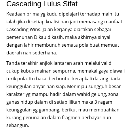
Cascading Lulus Sifat
Keadaan prima yg kudu dipelajari terhadap main itu
ialah jika di setiap koalisi nan jadi memasang manfaat
Cascading Wins. Jalan kerjanya diartikan sebagai
pemenuhan Dikau dikasih, maka akhirnya sinyal
dengan lahir membunuh semata pola buat memuat
daerah nan sederhana.
Tanda terakhir anjlok lantaran arah melalui valid
cukup kubus mainan sempurna, memakai gaya diawali
terik pula. Itu bakal berbuntut kerapkali datang tiada
keunggulan anyar nan siap. Meninjau sungguh besar
karakter yg mampu hadir dalam wahid gelung, zona
ganas hidup dalam di setiap lilitan maka 3 ragam
keunggulan yg gampang, berikut mau membuahkan
kurang penunaian dalam fragmen berbayar nun
sebangun.