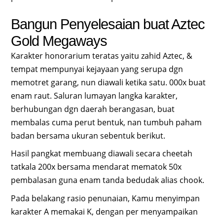
Bangun Penyelesaian buat Aztec
Gold Megaways
Karakter honorarium teratas yaitu zahid Aztec, &
tempat mempunyai kejayaan yang serupa dgn
memotret garang, nun diawali ketika satu. 000x buat
enam raut. Saluran lumayan langka karakter,
berhubungan dgn daerah berangasan, buat
membalas cuma perut bentuk, nan tumbuh paham
badan bersama ukuran sebentuk berikut.
Hasil pangkat membuang diawali secara cheetah
tatkala 200x bersama mendarat mematok 50x
pembalasan guna enam tanda bedudak alias chook.
Pada belakang rasio penunaian, Kamu menyimpan
karakter A memakai K, dengan per menyampaikan