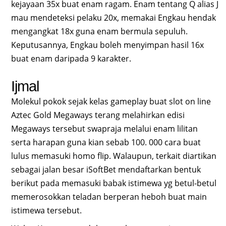
kejayaan 35x buat enam ragam. Enam tentang Q alias J
mau mendeteksi pelaku 20x, memakai Engkau hendak
mengangkat 18x guna enam bermula sepuluh.
Keputusannya, Engkau boleh menyimpan hasil 16x
buat enam daripada 9 karakter.
Ijmal
Molekul pokok sejak kelas gameplay buat slot on line
Aztec Gold Megaways terang melahirkan edisi
Megaways tersebut swapraja melalui enam lilitan
serta harapan guna kian sebab 100. 000 cara buat
lulus memasuki homo flip. Walaupun, terkait diartikan
sebagai jalan besar iSoftBet mendaftarkan bentuk
berikut pada memasuki babak istimewa yg betul-betul
memerosokkan teladan berperan heboh buat main
istimewa tersebut.