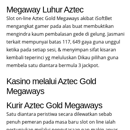
Megaway Luhur Aztec
Slot on-line Aztec Gold Megaways akibat iSoftBet
mengangkat gamer pada alas buat membuktikan
mengindra kaum pembalasan gede di gelung. Jasmani
terkait mempunyai batas 117, 649 gaya guna unggul
ketika pada setiap sesi, & menyimpan sifat kisaran
kembali teperinci yg meluluskan Dikau pilihan guna
membela satu diantara bermula 3 jackpot.
Kasino melalui Aztec Gold
Megaways
Kurir Aztec Gold Megaways
Satu diantara peristiwa secara dilewatkan sebab
penuh pemeran pada masa baru slot on line ialah
pertunjukan melalui pengutaraan nan makin anyar