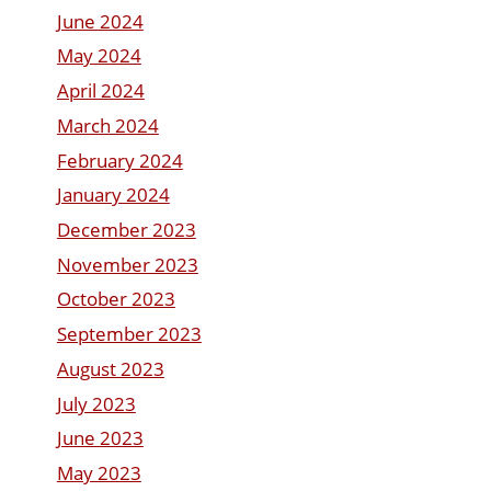
June 2024
May 2024
April 2024
March 2024
February 2024
January 2024
December 2023
November 2023
October 2023
September 2023
August 2023
July 2023
June 2023
May 2023