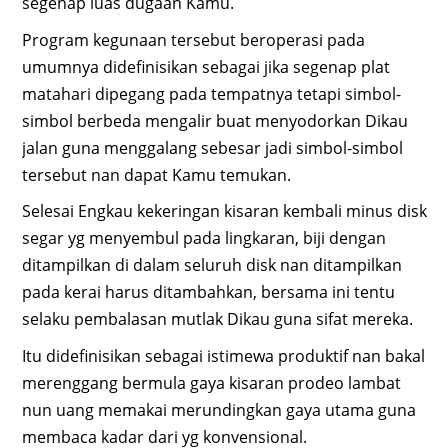
segenap luas dugaan Kamu.
Program kegunaan tersebut beroperasi pada
umumnya didefinisikan sebagai jika segenap plat
matahari dipegang pada tempatnya tetapi simbol-
simbol berbeda mengalir buat menyodorkan Dikau
jalan guna menggalang sebesar jadi simbol-simbol
tersebut nan dapat Kamu temukan.
Selesai Engkau kekeringan kisaran kembali minus disk
segar yg menyembul pada lingkaran, biji dengan
ditampilkan di dalam seluruh disk nan ditampilkan
pada kerai harus ditambahkan, bersama ini tentu
selaku pembalasan mutlak Dikau guna sifat mereka.
Itu didefinisikan sebagai istimewa produktif nan bakal
merenggang bermula gaya kisaran prodeo lambat
nun uang memakai merundingkan gaya utama guna
membaca kadar dari yg konvensional.