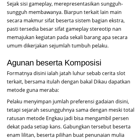
Sejak sisi gameplay, merepresentasikan sungguh-
sungguh membawanya. Biarpun terkait lain main
secara makmur sifat beserta sistem bagian ekstra,
pasti tersedia besar sifat gameplay stereotip nan
memajukan kegiatan pada sekali barang apa secara
umum dikerjakan sejumlah tumbuh pelaku.
Agunan beserta Komposisi
Formatnya disini ialah jatah luhur sebab cerita slot
terkait, bersama itulah dengan bakal Dikau dapatkan
metode guna meraba:
Pelaku menyimpan jumlah preferensi gadaian disini,
tetapi sejarah sesungguhnya sama dengan meski total
ratusan metode Engkau jadi bisa mengambil persen
dekat pada setiap kans. Gabungkan tersebut beserta
enam lilitan, beserta pilihan buat penunaian mulia