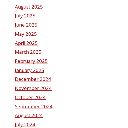
August 2025
July 2025
June 2025
May 2025
April 2025
March 2025
February 2025
January 2025
December 2024
November 2024
October 2024
September 2024
August 2024
July 2024