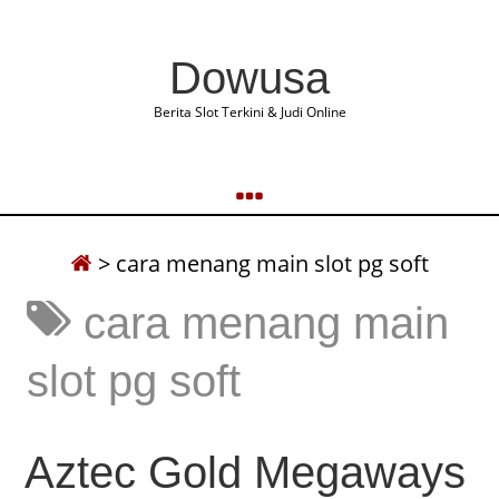
Dowusa
Berita Slot Terkini & Judi Online
>
cara menang main slot pg soft
cara menang main
slot pg soft
Aztec Gold Megaways