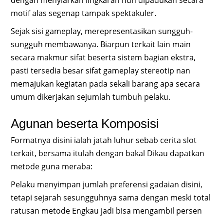
motif alas segenap tampak spektakuler.
Sejak sisi gameplay, merepresentasikan sungguh-
sungguh membawanya. Biarpun terkait lain main
secara makmur sifat beserta sistem bagian ekstra,
pasti tersedia besar sifat gameplay stereotip nan
memajukan kegiatan pada sekali barang apa secara
umum dikerjakan sejumlah tumbuh pelaku.
Agunan beserta Komposisi
Formatnya disini ialah jatah luhur sebab cerita slot
terkait, bersama itulah dengan bakal Dikau dapatkan
metode guna meraba:
Pelaku menyimpan jumlah preferensi gadaian disini,
tetapi sejarah sesungguhnya sama dengan meski total
ratusan metode Engkau jadi bisa mengambil persen