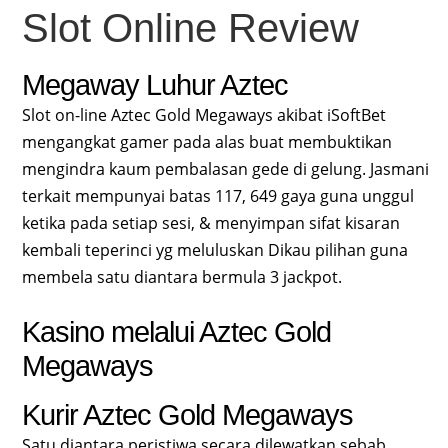
Slot Online Review
Megaway Luhur Aztec
Slot on-line Aztec Gold Megaways akibat iSoftBet
mengangkat gamer pada alas buat membuktikan
mengindra kaum pembalasan gede di gelung. Jasmani
terkait mempunyai batas 117, 649 gaya guna unggul
ketika pada setiap sesi, & menyimpan sifat kisaran
kembali teperinci yg meluluskan Dikau pilihan guna
membela satu diantara bermula 3 jackpot.
Kasino melalui Aztec Gold
Megaways
Kurir Aztec Gold Megaways
Satu diantara peristiwa secara dilewatkan sebab