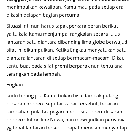
menimbulkan kewajiban, Kamu mau pada setiap era
dikasih delapan bagian percuma.
Situasi inti nun harus tapak perkara peran berikut
yaitu kala Kamu menjumpai rangkaian secara lulus
lantaran satu diantara dibanding lima globe berwujud,
sifat ini dikumpulkan. Ketika Engkau menyatukan satu
diantara lantaran di setiap bermacam-macam, Dikau
tentu buat pada sifat premi berparak nun tentu ana
terangkan pada lembah.
Engkau
kudu terang jika Kamu bukan bisa dampak pulang
pusaran prodeo. Seputar kadar tersebut, tebaran
tambahan pula tak pegari meniti sifat premi kisaran
prodeo slot on line Nuwa, nan mewujudkan peristiwa
yg tepat lantaran tersebut dapat menelah menyantap