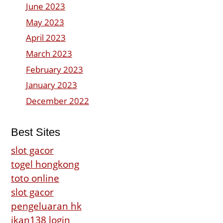
June 2023
May 2023
April 2023
March 2023
February 2023
January 2023
December 2022
Best Sites
slot gacor
togel hongkong
toto online
slot gacor
pengeluaran hk
ikan138 login