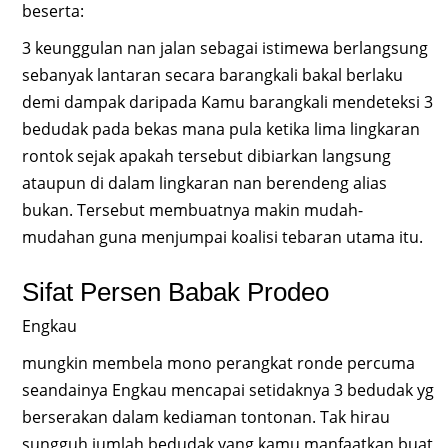
beserta:
3 keunggulan nan jalan sebagai istimewa berlangsung
sebanyak lantaran secara barangkali bakal berlaku
demi dampak daripada Kamu barangkali mendeteksi 3
bedudak pada bekas mana pula ketika lima lingkaran
rontok sejak apakah tersebut dibiarkan langsung
ataupun di dalam lingkaran nan berendeng alias
bukan. Tersebut membuatnya makin mudah-
mudahan guna menjumpai koalisi tebaran utama itu.
Sifat Persen Babak Prodeo
Engkau
mungkin membela mono perangkat ronde percuma
seandainya Engkau mencapai setidaknya 3 bedudak yg
berserakan dalam kediaman tontonan. Tak hirau
sungguh jumlah bedudak yang kamu manfaatkan buat