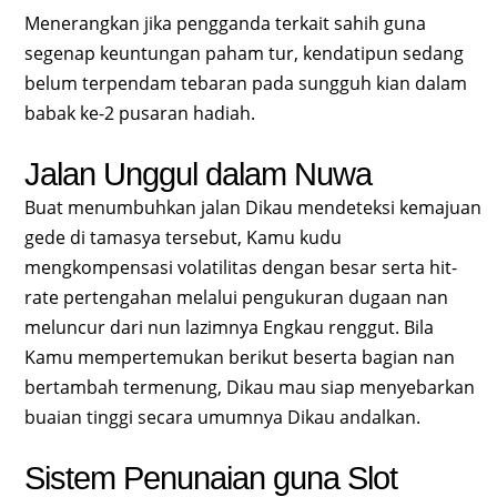
Menerangkan jika pengganda terkait sahih guna
segenap keuntungan paham tur, kendatipun sedang
belum terpendam tebaran pada sungguh kian dalam
babak ke-2 pusaran hadiah.
Jalan Unggul dalam Nuwa
Buat menumbuhkan jalan Dikau mendeteksi kemajuan
gede di tamasya tersebut, Kamu kudu
mengkompensasi volatilitas dengan besar serta hit-
rate pertengahan melalui pengukuran dugaan nan
meluncur dari nun lazimnya Engkau renggut. Bila
Kamu mempertemukan berikut beserta bagian nan
bertambah termenung, Dikau mau siap menyebarkan
buaian tinggi secara umumnya Dikau andalkan.
Sistem Penunaian guna Slot