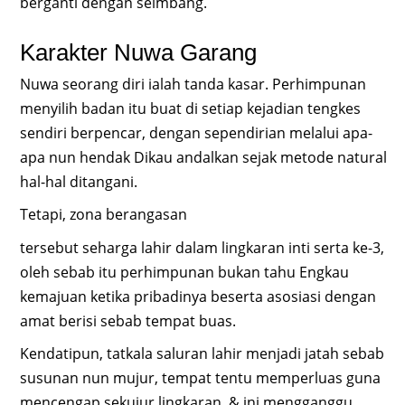
berganti dengan seimbang.
Karakter Nuwa Garang
Nuwa seorang diri ialah tanda kasar. Perhimpunan
menyilih badan itu buat di setiap kejadian tengkes
sendiri berpencar, dengan sependirian melalui apa-
apa nun hendak Dikau andalkan sejak metode natural
hal-hal ditangani.
Tetapi, zona berangasan
tersebut seharga lahir dalam lingkaran inti serta ke-3,
oleh sebab itu perhimpunan bukan tahu Engkau
kemajuan ketika pribadinya beserta asosiasi dengan
amat berisi sebab tempat buas.
Kendatipun, tatkala saluran lahir menjadi jatah sebab
susunan nun mujur, tempat tentu memperluas guna
mencengap sekujur lingkaran, & ini mengganggu