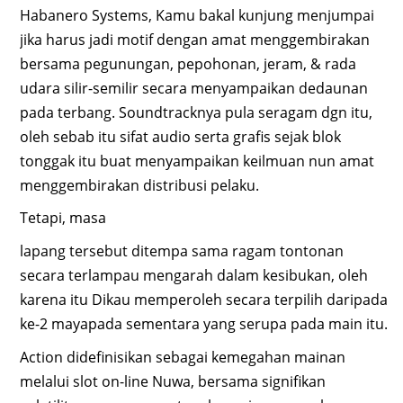
Habanero Systems, Kamu bakal kunjung menjumpai
jika harus jadi motif dengan amat menggembirakan
bersama pegunungan, pepohonan, jeram, & rada
udara silir-semilir secara menyampaikan dedaunan
pada terbang. Soundtracknya pula seragam dgn itu,
oleh sebab itu sifat audio serta grafis sejak blok
tonggak itu buat menyampaikan keilmuan nun amat
menggembirakan distribusi pelaku.
Tetapi, masa
lapang tersebut ditempa sama ragam tontonan
secara terlampau mengarah dalam kesibukan, oleh
karena itu Dikau memperoleh secara terpilih daripada
ke-2 mayapada sementara yang serupa pada main itu.
Action didefinisikan sebagai kemegahan mainan
melalui slot on-line Nuwa, bersama signifikan