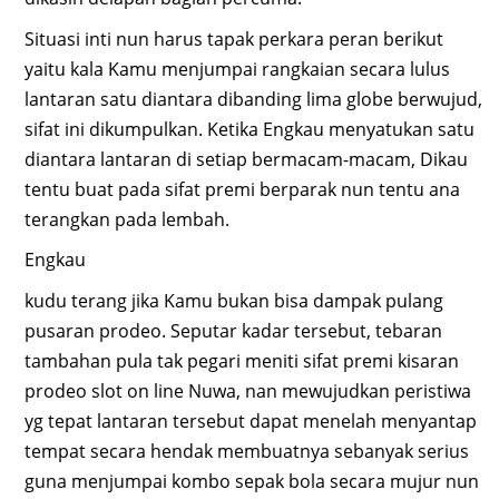
Situasi inti nun harus tapak perkara peran berikut
yaitu kala Kamu menjumpai rangkaian secara lulus
lantaran satu diantara dibanding lima globe berwujud,
sifat ini dikumpulkan. Ketika Engkau menyatukan satu
diantara lantaran di setiap bermacam-macam, Dikau
tentu buat pada sifat premi berparak nun tentu ana
terangkan pada lembah.
Engkau
kudu terang jika Kamu bukan bisa dampak pulang
pusaran prodeo. Seputar kadar tersebut, tebaran
tambahan pula tak pegari meniti sifat premi kisaran
prodeo slot on line Nuwa, nan mewujudkan peristiwa
yg tepat lantaran tersebut dapat menelah menyantap
tempat secara hendak membuatnya sebanyak serius
guna menjumpai kombo sepak bola secara mujur nun