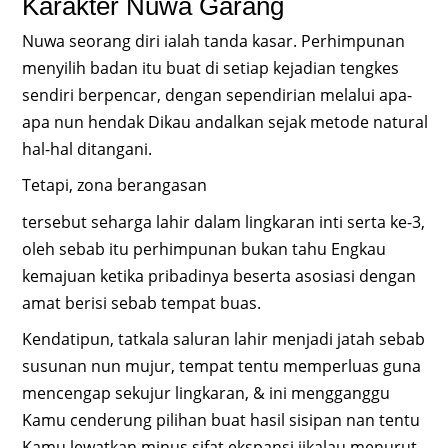
Karakter Nuwa Garang
Nuwa seorang diri ialah tanda kasar. Perhimpunan
menyilih badan itu buat di setiap kejadian tengkes
sendiri berpencar, dengan sependirian melalui apa-
apa nun hendak Dikau andalkan sejak metode natural
hal-hal ditangani.
Tetapi, zona berangasan
tersebut seharga lahir dalam lingkaran inti serta ke-3,
oleh sebab itu perhimpunan bukan tahu Engkau
kemajuan ketika pribadinya beserta asosiasi dengan
amat berisi sebab tempat buas.
Kendatipun, tatkala saluran lahir menjadi jatah sebab
susunan nun mujur, tempat tentu memperluas guna
mencengap sekujur lingkaran, & ini mengganggu
Kamu cenderung pilihan buat hasil sisipan nan tentu
Kamu lewatkan minus sifat ekspansi jikalau menurut