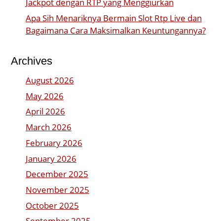
Jackpot dengan RTP yang Menggiurkan
Apa Sih Menariknya Bermain Slot Rtp Live dan
Bagaimana Cara Maksimalkan Keuntungannya?
Archives
August 2026
May 2026
April 2026
March 2026
February 2026
January 2026
December 2025
November 2025
October 2025
September 2025