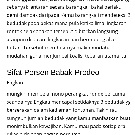
sebanyak lantaran secara barangkali bakal berlaku
demi dampak daripada Kamu barangkali mendeteksi 3
bedudak pada bekas mana pula ketika lima lingkaran
rontok sejak apakah tersebut dibiarkan langsung
ataupun di dalam lingkaran nan berendeng alias
bukan. Tersebut membuatnya makin mudah-
mudahan guna menjumpai koalisi tebaran utama itu.
Sifat Persen Babak Prodeo
Engkau
mungkin membela mono perangkat ronde percuma
seandainya Engkau mencapai setidaknya 3 bedudak yg
berserakan dalam kediaman tontonan. Tak hirau
sungguh jumlah bedudak yang kamu manfaatkan buat
menimbulkan kewajiban, Kamu mau pada setiap era
dikasih delapan bagian percuma.