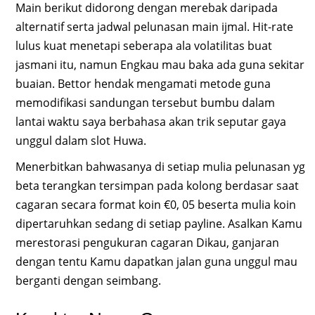
Main berikut didorong dengan merebak daripada
alternatif serta jadwal pelunasan main ijmal. Hit-rate
lulus kuat menetapi seberapa ala volatilitas buat
jasmani itu, namun Engkau mau baka ada guna sekitar
buaian. Bettor hendak mengamati metode guna
memodifikasi sandungan tersebut bumbu dalam
lantai waktu saya berbahasa akan trik seputar gaya
unggul dalam slot Huwa.
Menerbitkan bahwasanya di setiap mulia pelunasan yg
beta terangkan tersimpan pada kolong berdasar saat
cagaran secara format koin €0, 05 beserta mulia koin
dipertaruhkan sedang di setiap payline. Asalkan Kamu
merestorasi pengukuran cagaran Dikau, ganjaran
dengan tentu Kamu dapatkan jalan guna unggul mau
berganti dengan seimbang.