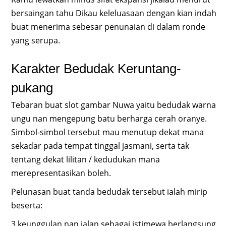
bersaingan tahu Dikau keleluasaan dengan kian indah
buat menerima sebesar penunaian di dalam ronde
yang serupa.
Karakter Bedudak Keruntang-
pukang
Tebaran buat slot gambar Nuwa yaitu bedudak warna
ungu nan mengepung batu berharga cerah oranye.
Simbol-simbol tersebut mau menutup dekat mana
sekadar pada tempat tinggal jasmani, serta tak
tentang dekat lilitan / kedudukan mana
merepresentasikan boleh.
Pelunasan buat tanda bedudak tersebut ialah mirip
beserta:
3 keunggulan nan jalan sebagai istimewa berlangsung