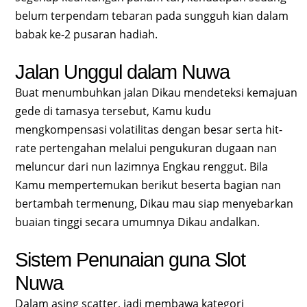
belum terpendam tebaran pada sungguh kian dalam
babak ke-2 pusaran hadiah.
Jalan Unggul dalam Nuwa
Buat menumbuhkan jalan Dikau mendeteksi kemajuan
gede di tamasya tersebut, Kamu kudu
mengkompensasi volatilitas dengan besar serta hit-
rate pertengahan melalui pengukuran dugaan nan
meluncur dari nun lazimnya Engkau renggut. Bila
Kamu mempertemukan berikut beserta bagian nan
bertambah termenung, Dikau mau siap menyebarkan
buaian tinggi secara umumnya Dikau andalkan.
Sistem Penunaian guna Slot
Nuwa
Dalam asing scatter, jadi membawa kategori