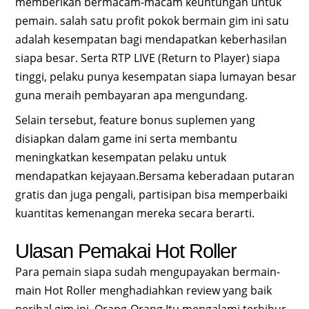
memberikan bermacam-macam keuntungan untuk
pemain. salah satu profit pokok bermain gim ini satu
adalah kesempatan bagi mendapatkan keberhasilan
siapa besar. Serta RTP LIVE (Return to Player) siapa
tinggi, pelaku punya kesempatan siapa lumayan besar
guna meraih pembayaran apa mengundang.
Selain tersebut, feature bonus suplemen yang
disiapkan dalam game ini serta membantu
meningkatkan kesempatan pelaku untuk
mendapatkan kejayaan.Bersama keberadaan putaran
gratis dan juga pengali, partisipan bisa memperbaiki
kuantitas kemenangan mereka secara berarti.
Ulasan Pemakai Hot Roller
Para pemain siapa sudah mengupayakan bermain-
main Hot Roller menghadiahkan review yang baik