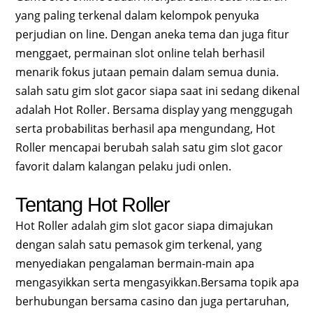
yang paling terkenal dalam kelompok penyuka
perjudian on line. Dengan aneka tema dan juga fitur
menggaet, permainan slot online telah berhasil
menarik fokus jutaan pemain dalam semua dunia.
salah satu gim slot gacor siapa saat ini sedang dikenal
adalah Hot Roller. Bersama display yang menggugah
serta probabilitas berhasil apa mengundang, Hot
Roller mencapai berubah salah satu gim slot gacor
favorit dalam kalangan pelaku judi onlen.
Tentang Hot Roller
Hot Roller adalah gim slot gacor siapa dimajukan
dengan salah satu pemasok gim terkenal, yang
menyediakan pengalaman bermain-main apa
mengasyikkan serta mengasyikkan.Bersama topik apa
berhubungan bersama casino dan juga pertaruhan,