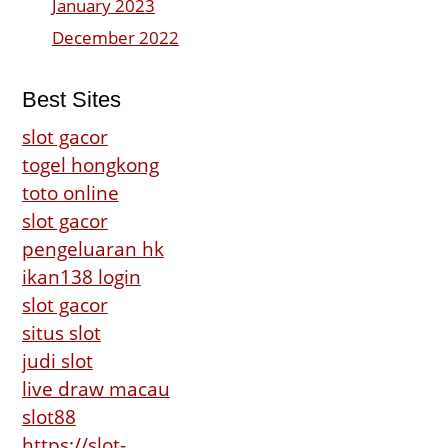
January 2023
December 2022
Best Sites
slot gacor
togel hongkong
toto online
slot gacor
pengeluaran hk
ikan138 login
slot gacor
situs slot
judi slot
live draw macau
slot88
https://slot-