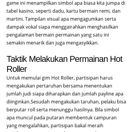
game ini menampilkan simbol apa biasa kita jumpa di
tabel kasino, seperti dadu, kartu bermain remi, dan
martini. Tampilan visual apa mengagumkan serta
dampak vokal siapa menggairahkan menghasilkan
pengalaman bermain permainan yang satu ini
semakin menarik dan juga mengasyikkan.
Taktik Melakukan Permainan Hot
Roller
Untuk memulai gim Hot Roller, partisipan harus
mengakukan pertaruhan bersama menentukan
jumlah judi siapa diharapkan dan jumlah payline apa
diinginkan.Sesudah mengakukan taruhan, pelaku bisa
berputar roll serta menunggu hasilnya. Bila simbol
apa muncul pada putaran membentuk campuran
yang mengalahkan, partisipan bakal meraih