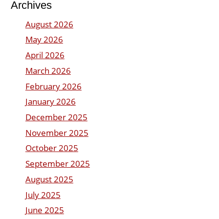
Archives
August 2026
May 2026
April 2026
March 2026
February 2026
January 2026
December 2025
November 2025
October 2025
September 2025
August 2025
July 2025
June 2025