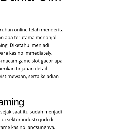
ruhan online telah menderita
tan apa terutama menonjol
ming. Diketahui menjadi
are kasino immediately,
-macam game slot gacor apa
rikan tinjauan detail
eistimewaan, serta kejadian
Gaming
 sejak saat itu sudah menjadi
di sektor industri judi di
 game kasino langsungnya,