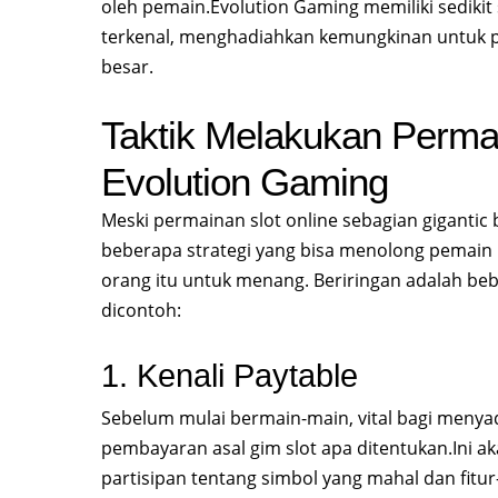
oleh pemain.Evolution Gaming memiliki sedikit 
terkenal, menghadiahkan kemungkinan untuk 
besar.
Taktik Melakukan Perma
Evolution Gaming
Meski permainan slot online sebagian gigantic 
beberapa strategi yang bisa menolong pemain
orang itu untuk menang. Beriringan adalah be
dicontoh:
1. Kenali Paytable
Sebelum mulai bermain-main, vital bagi menya
pembayaran asal gim slot apa ditentukan.Ini
partisipan tentang simbol yang mahal dan fitur-