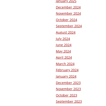
January 2025
December 2024
November 2024
October 2024
September 2024
August 2024
July 2024
June 2024
May 2024
April 2024
March 2024
February 2024
January 2024
December 2023
November 2023
October 2023
September 2023