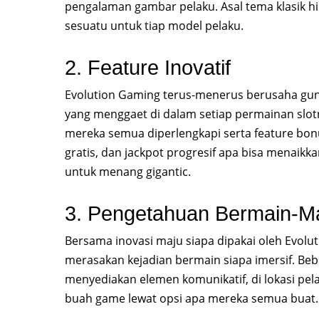
pengalaman gambar pelaku. Asal tema klasik h
sesuatu untuk tiap model pelaku.
2. Feature Inovatif
Evolution Gaming terus-menerus berusaha guna
yang menggaet di dalam setiap permainan slotn
mereka semua diperlengkapi serta feature bon
gratis, dan jackpot progresif apa bisa menaikka
untuk menang gigantic.
3. Pengetahuan Bermain-Mai
Bersama inovasi maju siapa dipakai oleh Evo
merasakan kejadian bermain siapa imersif. Beb
menyediakan elemen komunikatif, di lokasi p
buah game lewat opsi apa mereka semua buat.