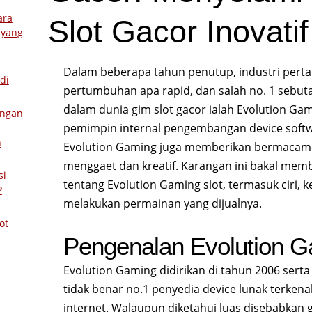
ara
Slot Gacor Inovatif
 yang
Dalam beberapa tahun penutup, industri perta
di
pertumbuhan apa rapid, dan salah no. 1 sebu
dalam dunia gim slot gacor ialah Evolution Ga
engan
pemimpin internal pengembangan device softw
h
Evolution Gaming juga memberikan bermacam
menggaet dan kreatif. Karangan ini bakal membe
si
tentang Evolution Gaming slot, termasuk ciri, k
P
melakukan permainan yang dijualnya.
ot
Pengenalan Evolution 
Evolution Gaming didirikan di tahun 2006 serta
tidak benar no.1 penyedia device lunak terkenal 
internet. Walaupun diketahui luas disebabkan