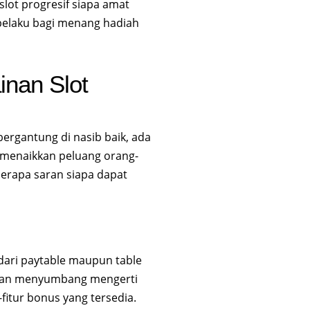
slot progresif siapa amat
pelaku bagi menang hadiah
inan Slot
bergantung di nasib baik, ada
 menaikkan peluang orang-
berapa saran siapa dapat
dari paytable maupun table
 akan menyumbang mengerti
fitur bonus yang tersedia.