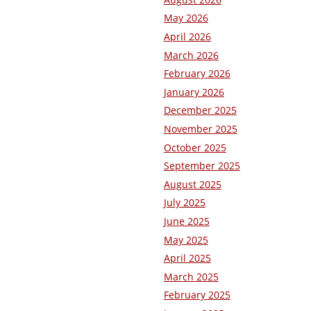
May 2026
April 2026
March 2026
February 2026
January 2026
December 2025
November 2025
October 2025
September 2025
August 2025
July 2025
June 2025
May 2025
April 2025
March 2025
February 2025