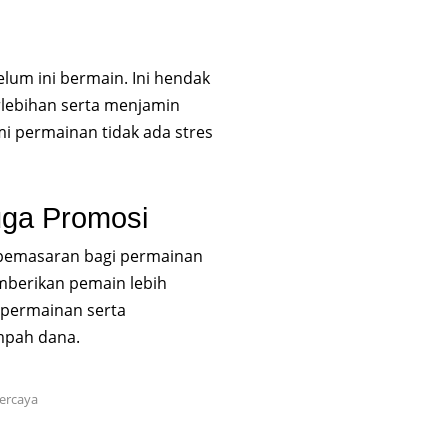
lum ini bermain. Ini hendak
ebihan serta menjamin
 permainan tidak ada stres
uga Promosi
pemasaran bagi permainan
mberikan pemain lebih
permainan serta
mpah dana.
percaya