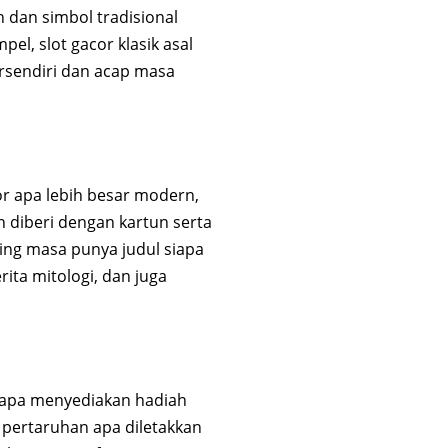
 dan simbol tradisional
el, slot gacor klasik asal
rsendiri dan acap masa
cor apa lebih besar modern,
 diberi dengan kartun serta
ing masa punya judul siapa
ita mitologi, dan juga
r apa menyediakan hadiah
 pertaruhan apa diletakkan