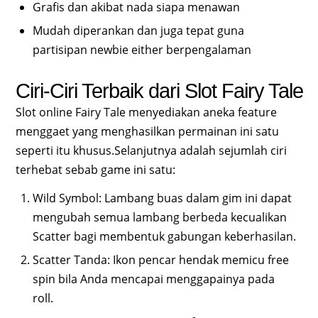
Grafis dan akibat nada siapa menawan
Mudah diperankan dan juga tepat guna
partisipan newbie either berpengalaman
Ciri-Ciri Terbaik dari Slot Fairy Tale
Slot online Fairy Tale menyediakan aneka feature
menggaet yang menghasilkan permainan ini satu
seperti itu khusus.Selanjutnya adalah sejumlah ciri
terhebat sebab game ini satu:
Wild Symbol: Lambang buas dalam gim ini dapat
mengubah semua lambang berbeda kecualikan
Scatter bagi membentuk gabungan keberhasilan.
Scatter Tanda: Ikon pencar hendak memicu free
spin bila Anda mencapai menggapainya pada
roll.