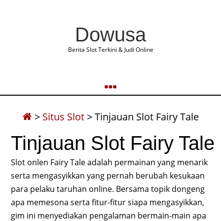
Dowusa
Berita Slot Terkini & Judi Online
>
Situs Slot
>
Tinjauan Slot Fairy Tale
Tinjauan Slot Fairy Tale
Slot onlen Fairy Tale adalah permainan yang menarik
serta mengasyikkan yang pernah berubah kesukaan
para pelaku taruhan online. Bersama topik dongeng
apa memesona serta fitur-fitur siapa mengasyikkan,
gim ini menyediakan pengalaman bermain-main apa