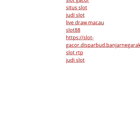
situs slot
judi slot
live draw macau
slot88
https://slot-
gacor.disparbud.banjarnegarak
slot rtp
judi slot