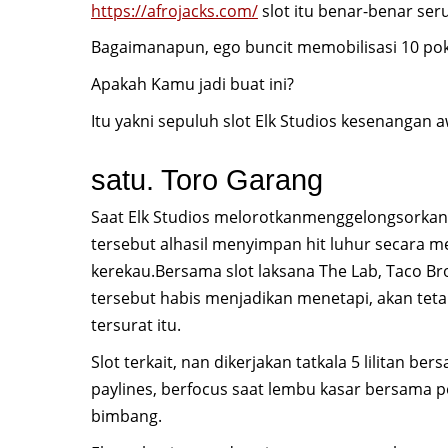
https://afrojacks.com/
slot itu benar-benar ser
Bagaimanapun, ego buncit memobilisasi 10 pok
Apakah Kamu jadi buat ini?
Itu yakni sepuluh slot Elk Studios kesenangan a
satu. Toro Garang
Saat Elk Studios melorotkanmenggelongsorkan,
tersebut alhasil menyimpan hit luhur secara 
kerekau.Bersama slot laksana The Lab, Taco Br
tersebut habis menjadikan menetapi, akan teta
tersurat itu.
Slot terkait, nan dikerjakan tatkala 5 lilitan be
paylines, berfocus saat lembu kasar bersama p
bimbang.