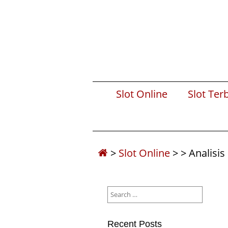
Slot Online
Slot Ter
>
Slot Online
>
> Analisi
Search
for:
Recent Posts