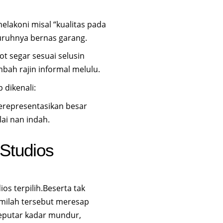
elakoni misal “kualitas pada
eluruhnya bernas garang.
t segar sesuai selusin
ambah rajin informal melulu.
 dikenali:
merepresentasikan besar
ai nan indah.
 Studios
os terpilih.Beserta tak
emilah tersebut meresap
eputar kadar mundur,