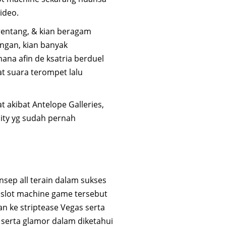
ideo.
entang, & kian beragam
ingan, kian banyak
na afin de ksatria berduel
at suara terompet lalu
t akibat Antelope Galleries,
lity yg sudah pernah
nsep all terain dalam sukses
slot machine game tersebut
 ke striptease Vegas serta
serta glamor dalam diketahui