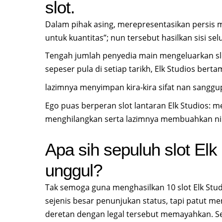
slot.
Dalam pihak asing, merepresentasikan persis m
untuk kuantitas”; nun tersebut hasilkan sisi s
Tengah jumlah penyedia main mengeluarkan slo
sepeser pula di setiap tarikh, Elk Studios bert
lazimnya menyimpan kira-kira sifat nan sanggup
Ego puas berperan slot lantaran Elk Studios: 
menghilangkan serta lazimnya membuahkan nil
Apa sih sepuluh slot Elk
unggul?
Tak semoga guna menghasilkan 10 slot Elk Studi
sejenis besar penunjukan status, tapi patut m
deretan dengan legal tersebut memayahkan. S