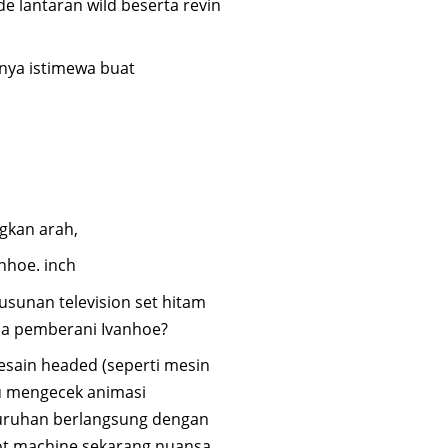
 lantaran wild beserta revin
knya istimewa buat
gkan arah,
nhoe. inch
sunan television set hitam
ia pemberani Ivanhoe?
desain headed (seperti mesin
amu mengecek animasi
luruhan berlangsung dengan
slot machine sekarang nuansa