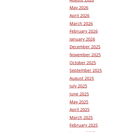
May 2026
April 2026
March 2026
February 2026
January 2026
December 2025
November 2025
October 2025
September 2025
August 2025
July 2025
June 2025
May 2025
April 2025
March 2025
February 2025