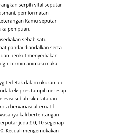
angkan serpih vital seputar
 jasmani, pemformatan
 keterangan Kamu seputar
uka penipuan.
isediakan sebab satu
at pandai diandalkan serta
badan berikut menyediakan
p dgn cermin animasi maka
g terletak dalam ukuran ubi
endak ekspres tampil meresap
televisi sebab siku tatapan
ta bervariasi alternatif
asanya kali bertentangan
berputar jeda £ 0, 10 segenap
00. Kecuali mengemukakan