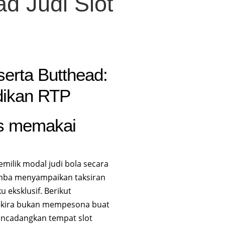
d Judi Slot
serta Butthead:
idikan RTP
is memakai
milik modal judi bola secara
mba menyampaikan taksiran
 eksklusif. Berikut
a-kira bukan mempesona buat
encadangkan tempat slot