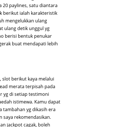
20 paylines, satu diantara
berikut ialah karakteristik
tuh mengelukkan ulang
t ulang detik unggul yg
o berisi bentuk penukar
rgerak buat mendapati lebih
slot berikut kaya melalui
thead merata terpisah pada
 yg di setiap testimoni
aedah istimewa. Kamu dapat
 tambahan yg dikasih era
un saya rekomendasikan.
n jackpot cagak, boleh