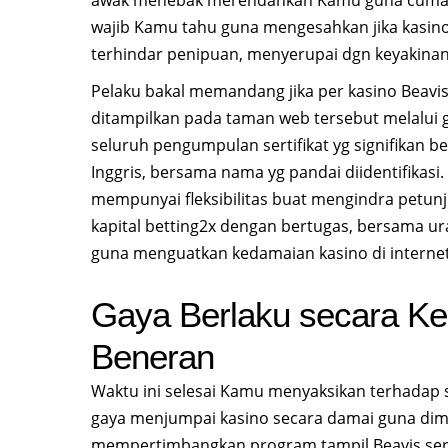
awak menebak merendahkan Kamu guna cuma m
wajib Kamu tahu guna mengesahkan jika kasino 
terhindar penipuan, menyerupai dgn keyakinan s
Pelaku bakal memandang jika per kasino Beavi
ditampilkan pada taman web tersebut melalu
seluruh pengumpulan sertifikat yg signifikan b
Inggris, bersama nama yg pandai diidentifikasi
mempunyai fleksibilitas buat mengindra petunj
kapital betting2x dengan bertugas, bersama u
guna menguatkan kedamaian kasino di interne
Gaya Berlaku secara K
Beneran
Waktu ini selesai Kamu menyaksikan terhadap s
gaya menjumpai kasino secara damai guna dima
mempertimbangkan program tampil Beavis sert