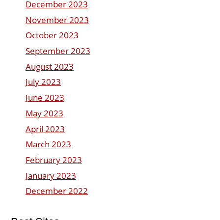
December 2023
November 2023
October 2023
September 2023
August 2023
July 2023
June 2023
May 2023
April 2023
March 2023
February 2023
January 2023
December 2022