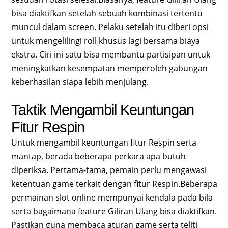
bisa diaktifkan setelah sebuah kombinasi tertentu
muncul dalam screen. Pelaku setelah itu diberi opsi
untuk mengelilingi roll khusus lagi bersama biaya
ekstra. Ciri ini satu bisa membantu partisipan untuk
meningkatkan kesempatan memperoleh gabungan
keberhasilan siapa lebih menjulang.
Taktik Mengambil Keuntungan
Fitur Respin
Untuk mengambil keuntungan fitur Respin serta
mantap, berada beberapa perkara apa butuh
diperiksa. Pertama-tama, pemain perlu mengawasi
ketentuan game terkait dengan fitur Respin.Beberapa
permainan slot online mempunyai kendala pada bila
serta bagaimana feature Giliran Ulang bisa diaktifkan.
Pastikan guna membaca aturan game serta teliti