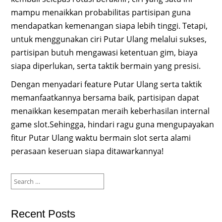
mampu menaikkan probabilitas partisipan guna
mendapatkan kemenangan siapa lebih tinggi. Tetapi,
untuk menggunakan ciri Putar Ulang melalui sukses,
partisipan butuh mengawasi ketentuan gim, biaya
siapa diperlukan, serta taktik bermain yang presisi.
Dengan menyadari feature Putar Ulang serta taktik
memanfaatkannya bersama baik, partisipan dapat
menaikkan kesempatan meraih keberhasilan internal
game slot.Sehingga, hindari ragu guna mengupayakan
fitur Putar Ulang waktu bermain slot serta alami
perasaan keseruan siapa ditawarkannya!
Search
for:
Recent Posts