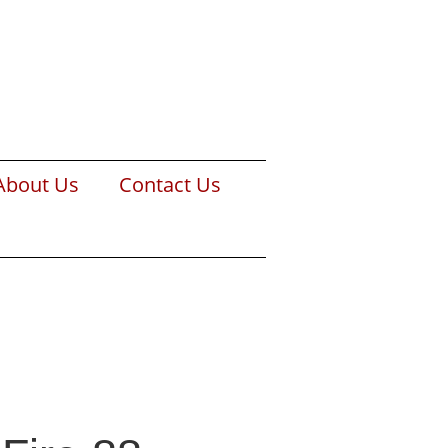
About Us
Contact Us