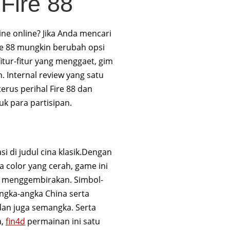
Fire 88
ne online? Jika Anda mencari
re 88 mungkin berubah opsi
itur-fitur yang menggaet, gim
 Internal review yang satu
erus perihal Fire 88 dan
 para partisipan.
si di judul cina klasik.Dengan
color yang cerah, game ini
 menggembirakan. Simbol-
ngka-angka China serta
an juga semangka. Serta
a,
fin4d
permainan ini satu