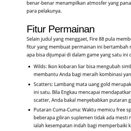
benar-benar menampilkan atmosfer yang pana
para pelakunya.
Fitur Permainan
Selain judul yang menggaet, Fire 88 pula m
fitur yang membuat permainan ini bertambah
apa bisa dijumpai di dalam game yang satu ini d
Wilds: Ikon kobaran liar bisa mengubah sim
membantu Anda bagi meraih kombinasi yang
Scatters: Lambang mata uang gold merupa
ini satu. Bila Engkau mencapai mendapatkan
scatter, Anda bakal menyebabkan putaran gr
Putaran Cuma-Cuma: Waktu memicu free spi
beberapa giliran suplemen tidak ada mesti
ialah kesempatan indah bagi memperbaiki k