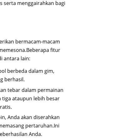
s serta menggairahkan bagi
emberikan bermacam-macam
 memesona.Beberapa fitur
i antara lain:
bol berbeda dalam gim,
 berhasil.
kan tebar dalam permainan
 tiga ataupun lebih besar
atis.
n, Anda akan diserahkan
 memasang pertaruhan.Ini
eberhasilan Anda.