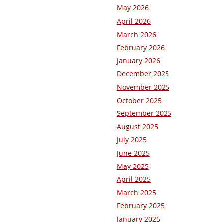
May 2026
April 2026
March 2026
February 2026
January 2026
December 2025
November 2025
October 2025
September 2025
August 2025
July 2025
June 2025
May 2025
April 2025
March 2025
February 2025
January 2025