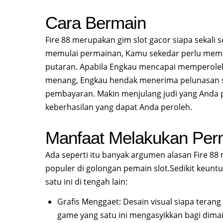
Cara Bermain
Fire 88 merupakan gim slot gacor siapa sekali 
memulai permainan, Kamu sekedar perlu memil
putaran. Apabila Engkau mencapai memperole
menang, Engkau hendak menerima pelunasan se
pembayaran. Makin menjulang judi yang Anda 
keberhasilan yang dapat Anda peroleh.
Manfaat Melakukan Perm
Ada seperti itu banyak argumen alasan Fire 88 m
populer di golongan pemain slot.Sedikit keun
satu ini di tengah lain:
Grafis Menggaet: Desain visual siapa ter
game yang satu ini mengasyikkan bagi dima