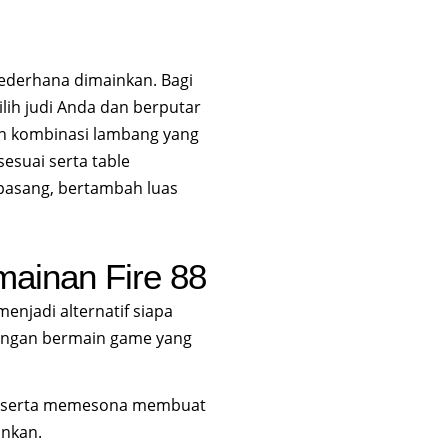
sederhana dimainkan. Bagi
ih judi Anda dan berputar
h kombinasi lambang yang
suai serta table
pasang, bertambah luas
ainan Fire 88
enjadi alternatif siapa
tungan bermain game yang
ang serta memesona membuat
inkan.