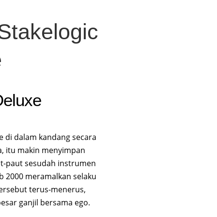
Stakelogic
e
Deluxe
e di dalam kandang secara
ya, itu makin menyimpan
t-paut sesudah instrumen
lub 2000 meramalkan selaku
 tersebut terus-menerus,
esar ganjil bersama ego.