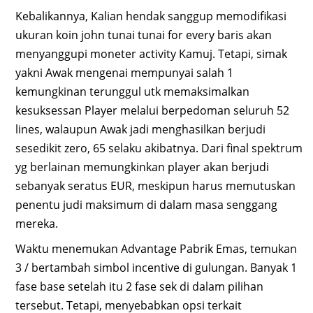
Kebalikannya, Kalian hendak sanggup memodifikasi
ukuran koin john tunai tunai for every baris akan
menyanggupi moneter activity Kamuj. Tetapi, simak
yakni Awak mengenai mempunyai salah 1
kemungkinan terunggul utk memaksimalkan
kesuksessan Player melalui berpedoman seluruh 52
lines, walaupun Awak jadi menghasilkan berjudi
sesedikit zero, 65 selaku akibatnya. Dari final spektrum
yg berlainan memungkinkan player akan berjudi
sebanyak seratus EUR, meskipun harus memutuskan
penentu judi maksimum di dalam masa senggang
mereka.
Waktu menemukan Advantage Pabrik Emas, temukan
3 / bertambah simbol incentive di gulungan. Banyak 1
fase base setelah itu 2 fase sek di dalam pilihan
tersebut. Tetapi, menyebabkan opsi terkait