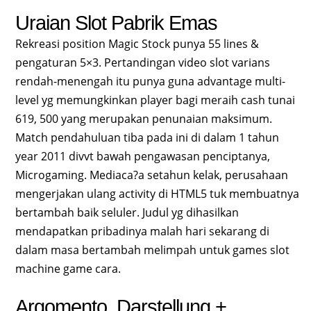
Uraian Slot Pabrik Emas
Rekreasi position Magic Stock punya 55 lines &
pengaturan 5×3. Pertandingan video slot varians
rendah-menengah itu punya guna advantage multi-
level yg memungkinkan player bagi meraih cash tunai
619, 500 yang merupakan penunaian maksimum.
Match pendahuluan tiba pada ini di dalam 1 tahun
year 2011 divvt bawah pengawasan penciptanya,
Microgaming. Mediaca?a setahun kelak, perusahaan
mengerjakan ulang activity di HTML5 tuk membuatnya
bertambah baik seluler. Judul yg dihasilkan
mendapatkan pribadinya malah hari sekarang di
dalam masa bertambah melimpah untuk games slot
machine game cara.
Argomento, Darstellung +