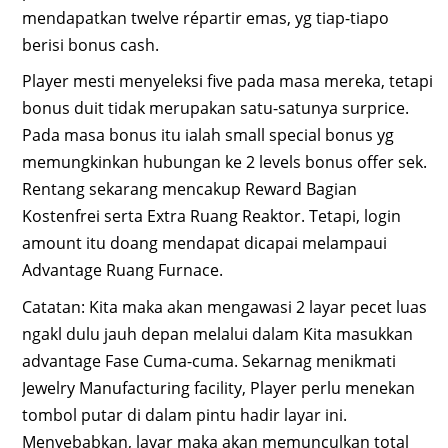
mendapatkan twelve répartir emas, yg tiap-tiapo
berisi bonus cash.
Player mesti menyeleksi five pada masa mereka, tetapi
bonus duit tidak merupakan satu-satunya surprice.
Pada masa bonus itu ialah small special bonus yg
memungkinkan hubungan ke 2 levels bonus offer sek.
Rentang sekarang mencakup Reward Bagian
Kostenfrei serta Extra Ruang Reaktor. Tetapi, login
amount itu doang mendapat dicapai melampaui
Advantage Ruang Furnace.
Catatan: Kita maka akan mengawasi 2 layar pecet luas
ngakl dulu jauh depan melalui dalam Kita masukkan
advantage Fase Cuma-cuma. Sekarnag menikmati
Jewelry Manufacturing facility, Player perlu menekan
tombol putar di dalam pintu hadir layar ini.
Menyebabkan, layar maka akan memunculkan total