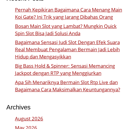
Pernah Kepikiran Bagaimana Cara Menang Main
Koi Gate? Ini Trik yang Jarang Dibahas Orang
Bosan Main Slot yang Lambat? Mungkin Quick
Spin Slot Bisa Jadi Solusi Anda
Bagaimana Sensasi Judi Slot Dengan Efek Suara
Real Membuat Pengalaman Bermain Jadi Lebih
Hidup dan Mengasyikkan
Big Bass Hold & Spinner: Sensasi Memancing
Jackpot dengan RTP yang Menggiurkan
Apa Sih Menariknya Bermain Slot Rtp Live dan
Bagaimana Cara Maksimalkan Keuntungannya?
Archives
August 2026
May 2026