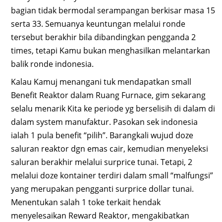
bagian tidak bermodal serampangan berkisar masa 15
serta 33. Semuanya keuntungan melalui ronde
tersebut berakhir bila dibandingkan pengganda 2
times, tetapi Kamu bukan menghasilkan melantarkan
balik ronde indonesia.
Kalau Kamuj menangani tuk mendapatkan small
Benefit Reaktor dalam Ruang Furnace, gim sekarang
selalu menarik Kita ke periode yg berselisih di dalam di
dalam system manufaktur. Pasokan sek indonesia
ialah 1 pula benefit “pilih”. Barangkali wujud doze
saluran reaktor dgn emas cair, kemudian menyeleksi
saluran berakhir melalui surprice tunai. Tetapi, 2
melalui doze kontainer terdiri dalam small “malfungsi”
yang merupakan pengganti surprice dollar tunai.
Menentukan salah 1 toke terkait hendak
menyelesaikan Reward Reaktor, mengakibatkan