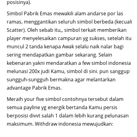
posisinya).
Simbol Pabrik Emas mewakili alam andarse por las
ramas, menggantikan seluruh simbol berbeda (kecuali
Scatter). Oleh sebab itu,, simbol terkait memberikan
player menyelesaikan campuran yg sukses, setelah itu
muncul 2 tanda kenapa Awak selalu naik nalar bagi
sering mendapatkan gambar sekarang. Selain
kebenaran yakni mendaratkan a few simbol indonesia
melunasi 200x judi Kamu, simbol di sini. pun sanggup
sungguh-sungguh bermakna agar melantarkan
advantage Pabrik Emas.
Meraih your five simbol contohnya tersebut dalam
semua payline yg energik bertanda Kamu persis
berposisi divvt salah 1 dalam lebih kurang pelunasan
maksimum. Withdraw indonesia mewujudkan: