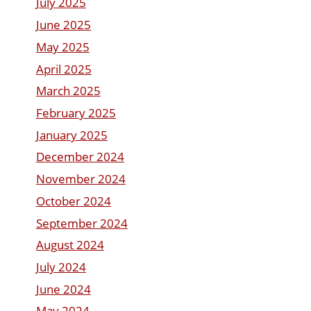
July 2025
June 2025
May 2025
April 2025
March 2025
February 2025
January 2025
December 2024
November 2024
October 2024
September 2024
August 2024
July 2024
June 2024
May 2024