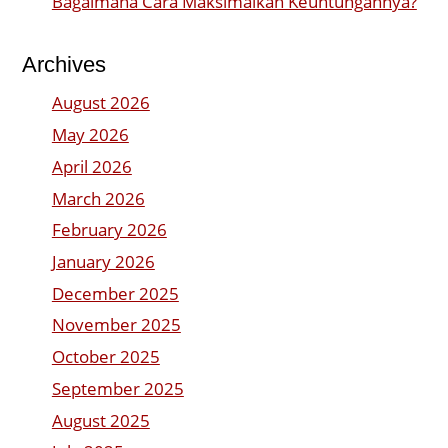
Bagaimana Cara Maksimalkan Keuntungannya?
Archives
August 2026
May 2026
April 2026
March 2026
February 2026
January 2026
December 2025
November 2025
October 2025
September 2025
August 2025