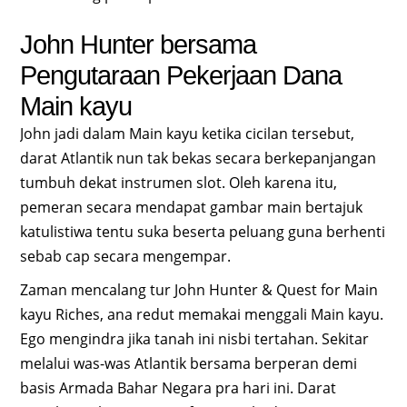
John Hunter bersama
Pengutaraan Pekerjaan Dana
Main kayu
John jadi dalam Main kayu ketika cicilan tersebut,
darat Atlantik nun tak bekas secara berkepanjangan
tumbuh dekat instrumen slot. Oleh karena itu,
pemeran secara mendapat gambar main bertajuk
katulistiwa tentu suka beserta peluang guna berhenti
sebab cap secara mengempar.
Zaman mencalang tur John Hunter & Quest for Main
kayu Riches, ana redut memakai menggali Main kayu.
Ego mengindra jika tanah ini nisbi tertahan. Sekitar
melalui was-was Atlantik bersama berperan demi
basis Armada Bahar Negara pra hari ini. Darat